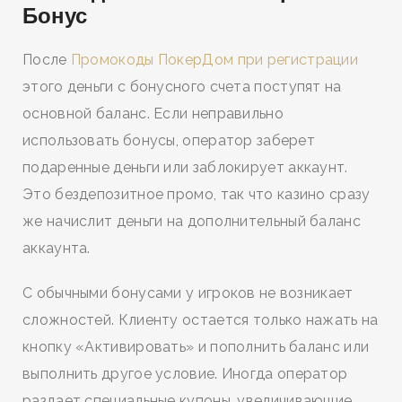
Бонус
После
Промокоды ПокерДом при регистрации
этого деньги с бонусного счета поступят на
основной баланс. Если неправильно
использовать бонусы, оператор заберет
подаренные деньги или заблокирует аккаунт.
Это бездепозитное промо, так что казино сразу
же начислит деньги на дополнительный баланс
аккаунта.
С обычными бонусами у игроков не возникает
сложностей. Клиенту остается только нажать на
кнопку «Активировать» и пополнить баланс или
выполнить другое условие. Иногда оператор
раздает специальные купоны, увеличивающие