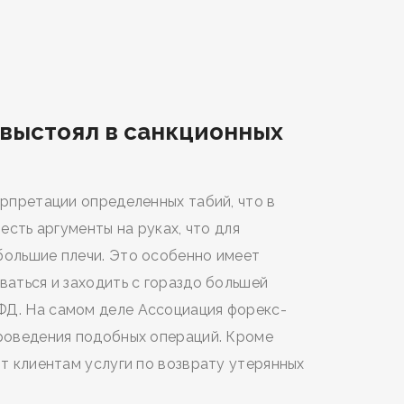
выстоял в санкционных
ерпретации определенных табий, что в
есть аргументы на руках, что для
большие плечи. Это особенно имеет
ваться и заходить с гораздо большей
Д. На самом деле Ассоциация форекс-
проведения подобных операций. Кроме
ют клиентам услуги по возврату утерянных