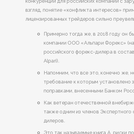
конкуренции для российских компаний с за
взгляд, понятие «конфликта интересов» при
лицензированных трейдеров сильно преувел
Примерно тогда же, в 2018 году он 
компании ООО «Альпари Форекс» (на
российского форекс-дилера в соста
Alpari).
Напомним, что все это, конечно же, 
требование к которым установлено 
поправками, внесенными Банком Росс
Как ветеран отечественной внебирже
также одним из членов Экспертного
дилеров.
Это так называемые книга А, риски 