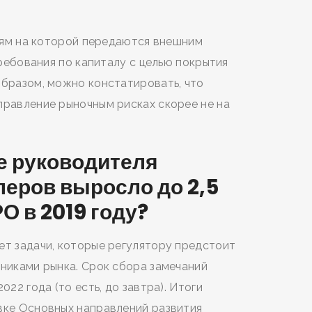
циям на которой передаются внешним
требования по капиталу с целью покрытия
образом, можно констатировать, что
правление рыночным рисках скорее не на
е руководителя
еров выросло до 2,5
О в 2019 году?
ет задачи, которые регулятору предстоит
никами рынка. Срок сбора замечаний
22 года (то есть, до завтра). Итоги
вке Основных направлений развития