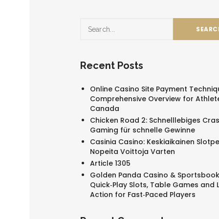
Recent Posts
Online Casino Site Payment Techniq
Comprehensive Overview for Athlete
Canada
Chicken Road 2: Schnelllebiges Cra
Gaming für schnelle Gewinne
Casinia Casino: Keskiaikainen Slotpe
Nopeita Voittoja Varten
Article 1305
Golden Panda Casino & Sportsbook
Quick‑Play Slots, Table Games and L
Action for Fast‑Paced Players