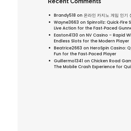
Recent Comments
Brandy518
on
온라인 카지노 게임 인기 
Wayne3663
on
Spinrollz: Quick‑Fire 
Live Action for the Fast‑Paced Gunn
Easton4130
on
NV Casino – Rapid W
Endless Slots for the Modern Player
Beatrice2663
on
HeroSpin Casino: Qu
Fun for the Fast‑Paced Player
Guillermo1341
on
Chicken Road Gam
The Mobile Crash Experience for Qu