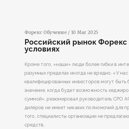
Форекс Обучение
/ 10 Mar 2025
Российский рынок Форекс 
условиях
Кроме того, «наши» люди более гибки в инт
разумных пределах иногда не вредно. «У нас 
квалифицированных инвесторов могут быть 
значение, когда будет возможность хеджиро
суммой», резюмировал руководитель СРО АФ
дилеров не имеет никаких полномочий для 
того, специалисты организации не предлага
средств.