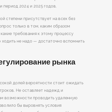
и период 2024 и 2025 годов.
ной степени присутствует на всех без
опрос только в том, каким образом
 какие требования к этому процессу
 ходить не надо — достаточно вспомнить
регулирование рынка
ысокой долей вероятности стоит ожидать
игроков. Не оставляет надежд и
ам возможности проводить удаленную
зволило бы выровнять условия