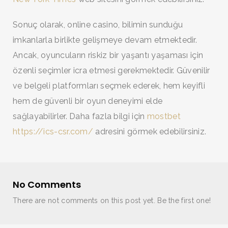
Sonuç olarak, online casino, bilimin sunduğu
imkanlarla birlikte gelişmeye devam etmektedir.
Ancak, oyuncuların riskiz bir yaşantı yaşaması için
özenli seçimler icra etmesi gerekmektedir. Güvenilir
ve belgeli platformları seçmek ederek, hem keyifli
hem de güvenli bir oyun deneyimi elde
sağlayabilirler. Daha fazla bilgi için
mostbet
https://ics-csr.com/
adresini görmek edebilirsiniz.
No Comments
There are not comments on this post yet. Be the first one!