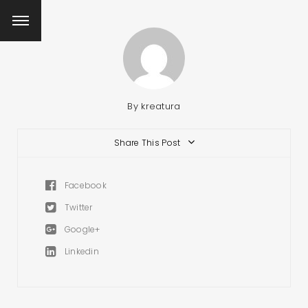
By
kreatura
Share This Post
Facebook
Twitter
Google+
Linkedin