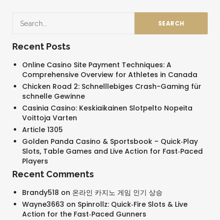
Recent Posts
Online Casino Site Payment Techniques: A
Comprehensive Overview for Athletes in Canada
Chicken Road 2: Schnelllebiges Crash-Gaming für
schnelle Gewinne
Casinia Casino: Keskiaikainen Slotpelto Nopeita
Voittoja Varten
Article 1305
Golden Panda Casino & Sportsbook – Quick‑Play
Slots, Table Games and Live Action for Fast‑Paced
Players
Recent Comments
Brandy518
on
온라인 카지노 게임 인기 상승
Wayne3663
on
Spinrollz: Quick‑Fire Slots & Live
Action for the Fast‑Paced Gunners