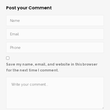
Post your Comment
Save my name, email, and website in this browser
for the next time I comment.