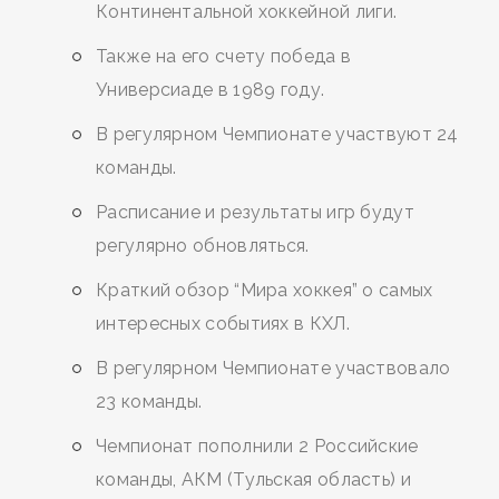
Континентальной хоккейной лиги.
Также на его счету победа в
Универсиаде в 1989 году.
В регулярном Чемпионате участвуют 24
команды.
Расписание и результаты игр будут
регулярно обновляться.
Краткий обзор “Мира хоккея” о самых
интересных событиях в КХЛ.
В регулярном Чемпионате участвовало
23 команды.
Чемпионат пополнили 2 Российские
команды, АКМ (Тульская область) и