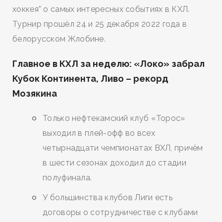
хоккея” о самых интересных событиях в КХЛ.
Турнир прошёл 24 и 25 декабря 2022 года в
белорусском Жлобине.
Главное в КХЛ за неделю: «Локо» забрал
Кубок Континента, Ливо – рекорд
Мозякина
Только нефтекамский клуб «Торос»
выходил в плей-офф во всех
четырнадцати чемпионатах ВХЛ, причём
в шести сезонах доходил до стадии
полуфинала.
У большинства клубов Лиги есть
договоры о сотрудничестве с клубами