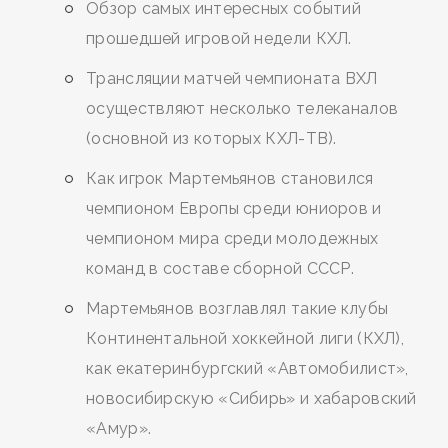
Обзор самых интересных событий
прошедшей игровой недели КХЛ.
Трансляции матчей чемпионата ВХЛ
осуществляют несколько телеканалов
(основной из которых КХЛ-ТВ).
Как игрок Мартемьянов становился
чемпионом Европы среди юниоров и
чемпионом мира среди молодежных
команд в составе сборной СССР.
Мартемьянов возглавлял такие клубы
Континентальной хоккейной лиги (КХЛ),
как екатеринбургский «Автомобилист»,
новосибирскую «Сибирь» и хабаровский
«Амур».