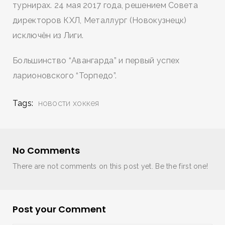
турнирах. 24 мая 2017 года, решением Совета
директоров КХЛ, Металлург (Новокузнецк)
исключён из Лиги.
Большинство “Авангарда” и первый успех
ларионовского “Торпедо”.
Tags:
новости хоккея
No Comments
There are not comments on this post yet. Be the first one!
Post your Comment