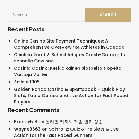
Recent Posts
Online Casino Site Payment Techniques: A
Comprehensive Overview for Athletes in Canada
Chicken Road 2: Schnelllebiges Crash-Gaming für
schnelle Gewinne
Casinia Casino: Keskiaikainen Slotpelto Nopeita
Voittoja Varten
Article 1305
Golden Panda Casino & Sportsbook – Quick‑Play
Slots, Table Games and Live Action for Fast‑Paced
Players
Recent Comments
Brandy518
on
온라인 카지노 게임 인기 상승
Wayne3663
on
Spinrollz: Quick‑Fire Slots & Live
Action for the Fast‑Paced Gunners