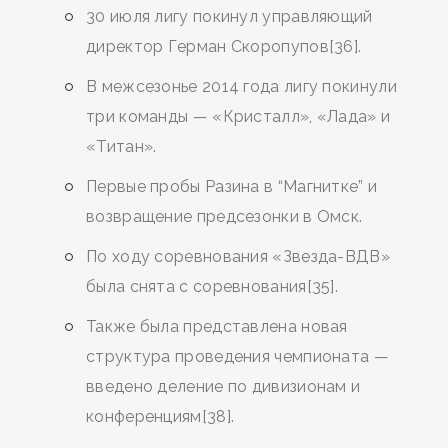
30 июля лигу покинул управляющий
директор Герман Скоропупов[36].
В межсезонье 2014 года лигу покинули
три команды — «Кристалл», «Лада» и
«Титан».
Первые пробы Разина в “Магнитке” и
возвращение предсезонки в Омск.
По ходу соревнования «Звезда-ВДВ»
была снята с соревнования[35].
Также была представлена новая
структура проведения чемпионата —
введено деление по дивизионам и
конференциям[38].