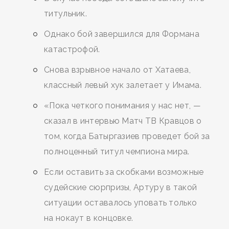
титульник.
Однако бой завершился для Формана
катастрофой.
Снова взрывное начало от Хатаева,
классный левый хук залетает у Имама.
SEARCH AND PRESS ENTER
«Пока четкого понимания у нас нет, —
сказал в интервью Матч ТВ Кравцов о
том, когда Батыргазиев проведет бой за
полноценный титул чемпиона мира.
Если оставить за скобками возможные
судейские сюрпризы, Артуру в такой
ситуации оставалось уповать только
на нокаут в концовке.