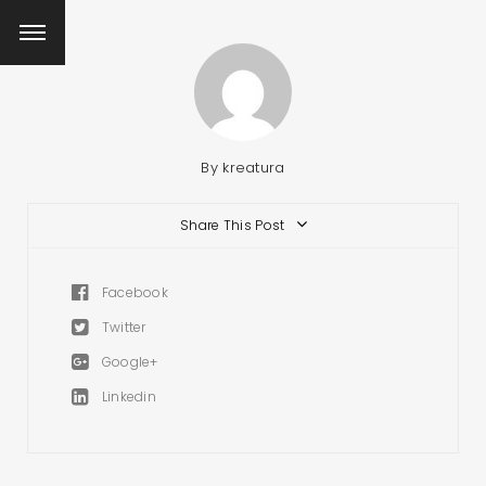
By
kreatura
Share This Post
Facebook
Twitter
Google+
Linkedin