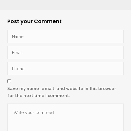
Post your Comment
Save my name, email, and website in this browser
for the next time I comment.