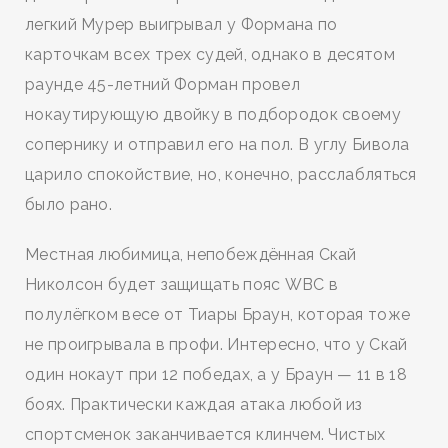
легкий Мурер выигрывал у Формана по
карточкам всех трех судей, однако в десятом
раунде 45-летний Форман провел
нокаутирующую двойку в подбородок своему
сопернику и отправил его на пол. В углу Бивола
царило спокойствие, но, конечно, расслабляться
было рано.
Местная любимица, непобеждённая Скай
Николсон будет защищать пояс WBC в
полулёгком весе от Тиары Браун, которая тоже
не проигрывала в профи. Интересно, что у Скай
один нокаут при 12 победах, а у Браун — 11 в 18
боях. Практически каждая атака любой из
спортсменок заканчивается клинчем. Чистых