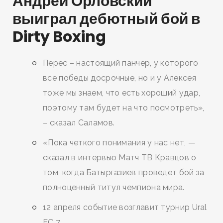
Андрей Орловский
выиграл дебютный бой в
Dirty Boxing
Перес – настоящий панчер, у которого
все победы досрочные, но и у Алексея
тоже мы знаем, что есть хороший удар,
поэтому там будет на что посмотреть»,
– сказал Саламов.
«Пока четкого понимания у нас нет, —
сказал в интервью Матч ТВ Кравцов о
том, когда Батыргазиев проведет бой за
полноценный титул чемпиона мира.
12 апреля событие возглавит турнир Ural
FC 7.