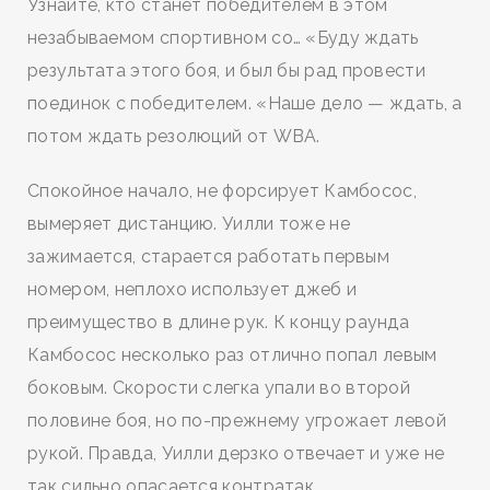
Узнайте, кто станет победителем в этом
незабываемом спортивном со… «Буду ждать
результата этого боя, и был бы рад провести
поединок с победителем. «Наше дело — ждать, а
потом ждать резолюций от WBA.
Спокойное начало, не форсирует Камбосос,
вымеряет дистанцию. Уилли тоже не
зажимается, старается работать первым
номером, неплохо использует джеб и
преимущество в длине рук. К концу раунда
Камбосос несколько раз отлично попал левым
боковым. Скорости слегка упали во второй
половине боя, но по-прежнему угрожает левой
рукой. Правда, Уилли дерзко отвечает и уже не
так сильно опасается контратак.