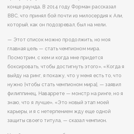
конце раунда. В 2014 году Форман рассказал
BBC, что принял бой почти из милосердия к Али,
который, как он подозревал, был на мели.
— Этот список можно продолжить, но моя
главная цель — стать чемпионом мира.
Посмотрим, с кем и когда мне придется
боксировать, чтобы достигнуть этого». «Когда я
выйду на ринг, я покажу, что у меня есть то, что
нужно [чтобы стать чемпионом мира], — заявил
филиппинец. Наваррете — монстр на ринге, но я
знаю, что я лучше». «Это новый этап моей
карьеры, и я с нетерпением жду еще одной
защиты своего титула, — сказал чемпион.