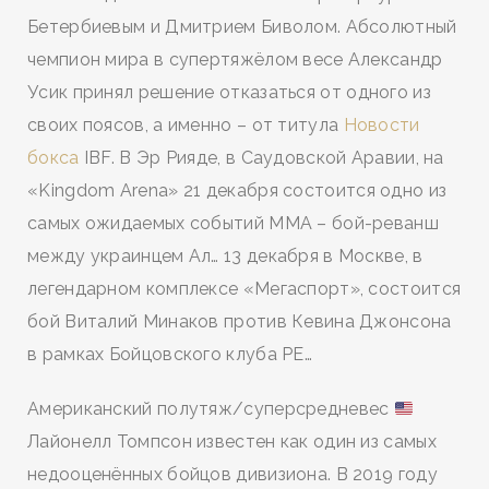
Бетербиевым и Дмитрием Биволом. Абсолютный
чемпион мира в супертяжёлом весе Александр
Усик принял решение отказаться от одного из
своих поясов, а именно – от титула
Новости
бокса
IBF. В Эр Рияде, в Саудовской Аравии, на
«Kingdom Arena» 21 декабря состоится одно из
самых ожидаемых событий ММА – бой-реванш
между украинцем Ал… 13 декабря в Москве, в
легендарном комплексе «Мегаспорт», состоится
бой Виталий Минаков против Кевина Джонсона
в рамках Бойцовского клуба РЕ…
Американский полутяж/суперсредневес
Лайонелл Томпсон известен как один из самых
недооценённых бойцов дивизиона. В 2019 году