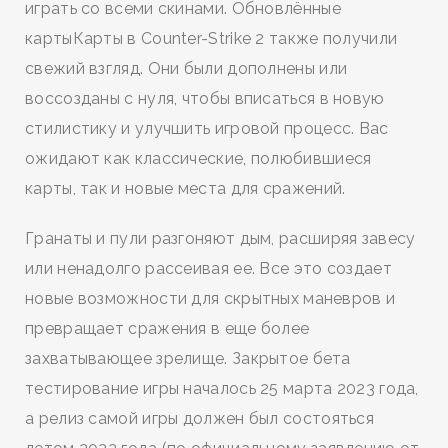
играть со всеми скинами. Обновлённые
картыКарты в Counter-Strike 2 также получили
свежий взгляд. Они были дополнены или
воссозданы с нуля, чтобы вписаться в новую
стилистику и улучшить игровой процесс. Вас
ожидают как классические, полюбившиеся
карты, так и новые места для сражений.
Гранаты и пули разгоняют дым, расширяя завесу
или ненадолго рассеивая ее. Все это создает
новые возможности для скрытных маневров и
превращает сражения в еще более
захватывающее зрелище. Закрытое бета
тестирование игры началось 25 марта 2023 года,
а релиз самой игры должен был состояться