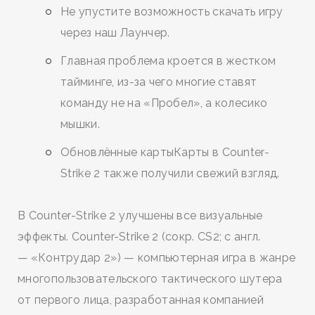
Не упустите возможность скачать игру
через наш Лаунчер.
Главная проблема кроется в жестком
тайминге, из-за чего многие ставят
команду не на «Пробел», а колесико
мышки.
Обновлённые картыКарты в Counter-
Strike 2 также получили свежий взгляд.
В Counter-Strike 2 улучшены все визуальные
эффекты. Counter-Strike 2 (сокр. CS2; с англ.
— «Контрудар 2») — компьютерная игра в жанре
многопользовательского тактического шутера
от первого лица, разработанная компанией