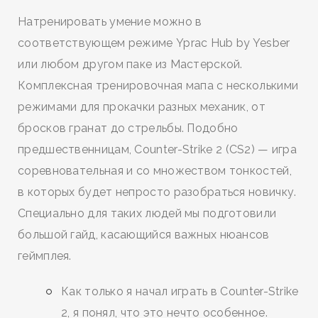
Натренировать умение можно в
соответствующем режиме Yprac Hub by Yesber
или любом другом паке из Мастерской.
Комплексная тренировочная мапа с несколькими
режимами для прокачки разных механик, от
бросков гранат до стрельбы. Подобно
предшественницам, Counter-Strike 2 (CS2) — игра
SEARCH AND PRESS ENTER
соревновательная и со множеством тонкостей,
в которых будет непросто разобраться новичку.
Специально для таких людей мы подготовили
большой гайд, касающийся важных нюансов
геймплея.
Как только я начал играть в Counter-Strike
2, я понял, что это нечто особенное.