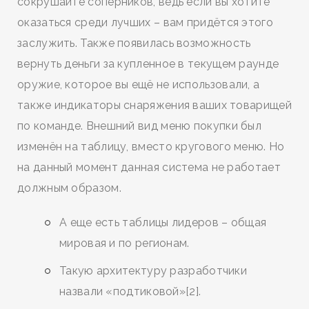
сокрушайте соперников, ведь если вы хотите
оказаться среди лучших – вам придётся этого
заслужить. Также появилась возможность
вернуть деньги за купленное в текущем раунде
оружие, которое вы ещё не использовали, а
также индикаторы снаряжения ваших товарищей
по команде. Внешний вид меню покупки был
изменён на таблицу, вместо кругового меню. Но
на данный момент данная система не работает
должным образом.
А еще есть таблицы лидеров – общая
мировая и по регионам.
Такую архитектуру разработчики
назвали «подтиковой»[2].