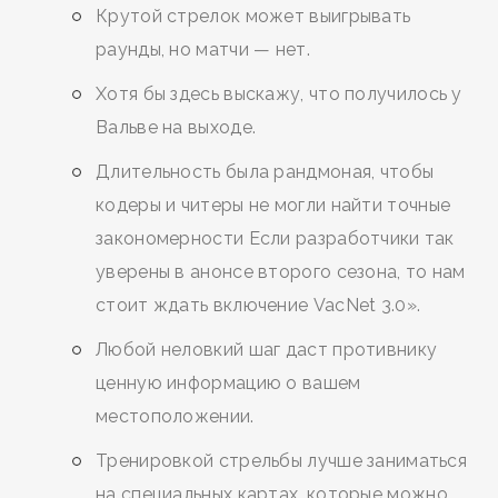
Крутой стрелок может выигрывать
раунды, но матчи — нет.
Хотя бы здесь выскажу, что получилось у
Вальве на выходе.
Длительность была рандмоная, чтобы
кодеры и читеры не могли найти точные
закономерности Если разработчики так
уверены в анонсе второго сезона, то нам
стоит ждать включение VacNet 3.0».
Любой неловкий шаг даст противнику
ценную информацию о вашем
местоположении.
Тренировкой стрельбы лучше заниматься
на специальных картах, которые можно