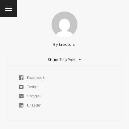
By
kreatura
Share This Post
Facebook
Twitter
Google+
Linkedin