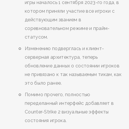
игры началось 1 сентября 2023-го года, в
котором приняли участие все игроки с
действующим званием в
соревновательном режиме и прайм-
статусом.
Изменению подверглась и клиент-
серверная архитектура, теперь
обновление данных о состоянии игроков
не привязано к так называемым тикам, как
это было ранее.
Помимо прочего, полностью
переделанный интерфейс добавляет в
Counter-Strike 2 визуальные эффекты
состояния игрока.