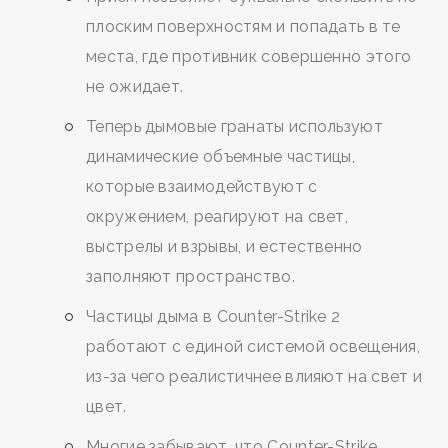
плоским поверхностям и попадать в те
места, где противник совершенно этого
не ожидает.
Теперь дымовые гранаты используют
динамические объемные частицы,
которые взаимодействуют с
окружением, реагируют на свет,
выстрелы и взрывы, и естественно
заполняют пространство.
Частицы дыма в Counter-Strike 2
работают с единой системой освещения,
из-за чего реалистичнее влияют на свет и
цвет.
Многие забывают, что Counter-Strike,