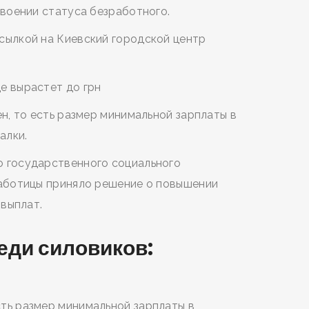
своении статуса безработного.
сылкой на Киевский городской центр
е вырастет до грн
н, то есть размер минимальной зарплаты в
алки.
 государственного социального
работицы приняло решение о повышении
 выплат.
еди силовиков:
сть размер минимальной зарплаты в