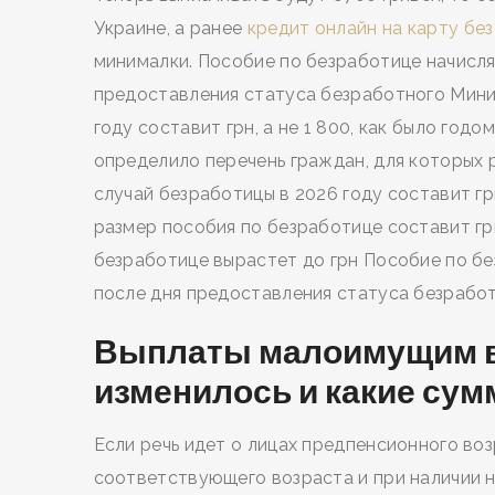
Украине, а ранее
кредит онлайн на карту без
минималки. Пособие по безработице начисля
предоставления статуса безработного Мини
году составит грн, а не 1 800, как было год
определило перечень граждан, для которых 
случай безработицы в 2026 году составит гр
размер пособия по безработице составит гр
безработице вырастет до грн Пособие по бе
после дня предоставления статуса безработ
Выплаты малоимущим в 
изменилось и какие су
Если речь идет о лицах предпенсионного воз
соответствующего возраста и при наличии н