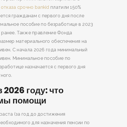
 отказа срочно bankid
платили 150%
ется гражданам с первого дня после
мальное пособие по безработице в 2023
ом ранее. Также правление Фонда
размер материального обеспечения на
ивен. С начала 2026 года минимальный
ивен. Минимальное пособие по
зработице назначается с первого дня
ного.
2026 году: что
ммы помощи
раста (за год до достижения
еобходимого для назначения пенсии по