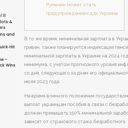
Румынии может стать
предупреждением для Украины
상승
Slots &
ers
ins and
В то же время, минимальная зарплата в Укра
ick‑Hit
гривен, также планируется индексация пен
минимальной зарплаты в Украине на 2024 го
e –
минимума, с учетом прогнозного уровня инф
ick Wins
со дня, следующего за днем его официальног
июля 2023 года.
На время военного положения государством
выплат украинцам пособия в связи с безраб
должен превышать 150% минимальной зарабо
зависят от страхового стажа безработного