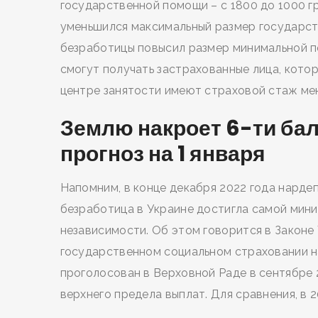
государственной помощи – с 1800 до 1000 гр
уменьшился максимальный размер государст
безработицы повысил размер минимальной 
смогут получать застрахованные лица, котор
центре занятости имеют страховой стаж мен
Землю накроет 6-ти бал
прогноз на 1 января
Напомним, в конце декабря 2022 года нардеп
безработица в Украине достигла самой мин
независимости. Об этом говорится в Закон
государственном социальном страховании на
проголосован в Верховной Раде в сентябре 
верхнего предела выплат. Для сравнения, в 2