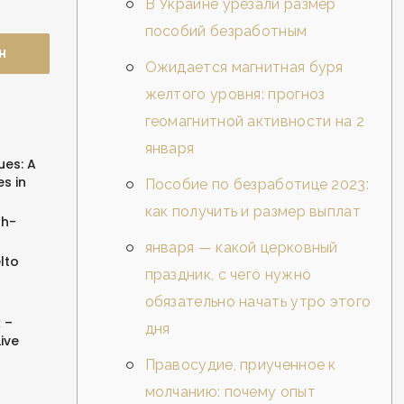
В Украине урезали размер
пособий безработным
Ожидается магнитная буря
желтого уровня: прогноз
геомагнитной активности на 2
января
ues: A
s in
Пособие по безработице 2023:
как получить и размер выплат
sh-
января — какой церковный
lto
праздник, с чего нужно
обязательно начать утро этого
 –
дня
ive
Правосудие, приученное к
молчанию: почему опыт