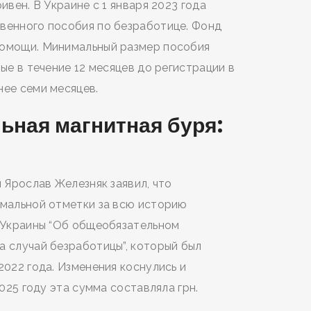
ивен. В Украине с 1 января 2023 года
венного пособия по безработице. Фонд
помощи. Минимальный размер пособия
ые в течение 12 месяцев до регистрации в
ее семи месяцев.
ьная магнитная буря:
 Ярослав Железняк заявил, что
имальной отметки за всю историю
е Украины “Об общеобязательном
 случай безработицы”, который был
2022 года. Изменения коснулись и
025 году эта сумма составляла грн.