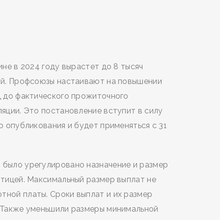
ине в 2024 году вырастет до 8 тысяч
сий. Профсоюзы настаивают на повышении
д до фактического прожиточного
ляции. Это постановление вступит в силу
о опубликования и будет применяться с 31
 было урегулировано назначение и размер
отицей. Максимальный размер выплат не
тной платы. Сроки выплат и их размер
. Также уменьшили размеры минимальной