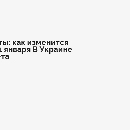
ты: как изменится
1 января В Украине
ета