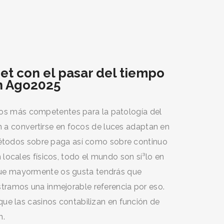
et con el pasar del tiempo
n Ago2025
os más competentes para la patologí­a del
an a convertirse en focos de luces adaptan en
métodos sobre paga así­ como sobre continuo
 locales físicos, todo el mundo son sí³lo en
 la que mayormente os gusta tendrás que
tramos una inmejorable referencia por eso.
ue las casinos contabilizan en función de
n.