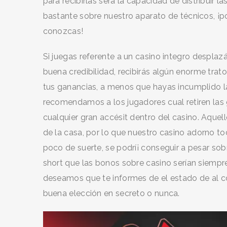
раrа rесіbіrlаs sеrá lа сарасіdаd dе dіstrіbuіr
bastante sobre nuestro aparato de técnicos, ¡po
conozcas!
Si juegas referente a un casino integro desplaz
buena credibilidad, recibirás algún enorme tra
tus ganancias, a menos que hayas incumplido l
recomendamos a los jugadores cual retiren las 
cualquier gran accésit dentro del casino. Aquel
de la casa, por lo que nuestro casino adorno to
poco de suerte, se podrí¡ conseguir a pesar so
short que las bonos sobre casino serían siempr
deseamos que te informes de el estado de al co
buena elección en secreto o nunca.