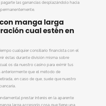
o pagarte las ganancias desplazándolo hacia
nta permanentemente.
o con manga larga
ación cual estén en
mpo cualquier consiliario financista con el
imir éstas durante división misma sobre
cual os da nuestro casino para eximir tus
s anteriormente que el método de
tirada, en caso de que, suele que nuestro
bancaria.
 fundamental prestar interés en la aparente
 manga larga accesorio cosa que tiene una