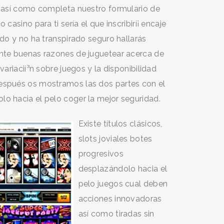
n así­ como completa nuestro formulario de
casino para ti serí­a el que inscribirí¡ encaje
ado y no ha transpirado seguro hallarás
ente buenas razones de juguetear acerca de
variacií³n sobre juegos y la disponibilidad
Después os mostramos las dos partes con el
lo hacia el pelo coger la mejor seguridad.
Existe títulos clásicos,
slots joviales botes
progresivos
desplazándolo hacia el
pelo juegos cual deben
acciones innovadoras
así­ como tiradas sin