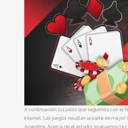
A continuación los juicio que seguimos con el f
internet. Las juegos resultan la parte de mayor
Argentina. Acerca de el estudio, evaluamos la 