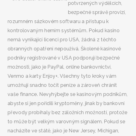
potvrzených výdělcích,
bezpečné správě provizí,
rozumném sázkovém softwaru a přístupu k
kontrolovaným herním systémům. Pokud kasino
nemá vynikající licenci pro USA, žádná z těchto
obranných opatření nepoužívá. Školené kasinové
podniky registrované v USA podporují bezpečné
možnosti, jako je PayPal, online bankovnictví,
Venmo a karty Enjoy+. Všechny tyto kroky vám
umožňují snadno točit peníze a zároveň chránit
vaše finance. Nevyhýbejte se kasinovým podnikům,
abyste si jen pořídili kryptoměny, jinak by bankovní
převody probíhaly bez záložních možností, protože
to může být velkým varovným signálem. Pokud se
nacházíte ve státě, jako je New Jersey, Michigan,