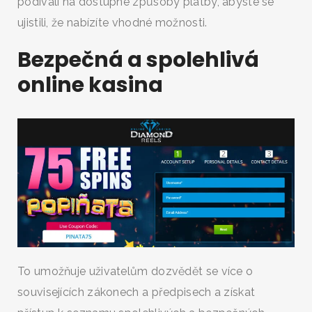
podívali na dostupné způsoby platby, abyste se
ujistili, že nabízíte vhodné možnosti.
Bezpečná a spolehlivá
online kasina
To umožňuje uživatelům dozvědět se více o
souvisejících zákonech a předpisech a získat