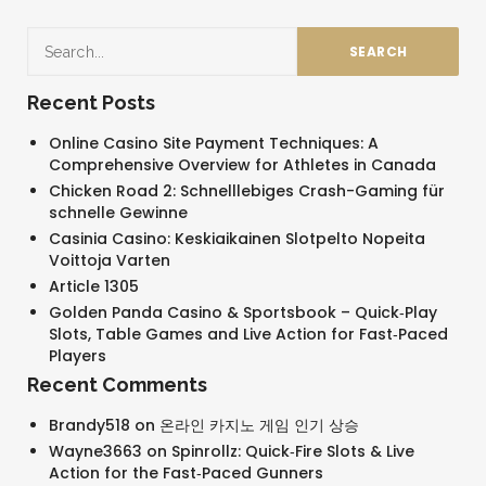
Recent Posts
Online Casino Site Payment Techniques: A
Comprehensive Overview for Athletes in Canada
Chicken Road 2: Schnelllebiges Crash-Gaming für
schnelle Gewinne
Casinia Casino: Keskiaikainen Slotpelto Nopeita
Voittoja Varten
Article 1305
Golden Panda Casino & Sportsbook – Quick‑Play
Slots, Table Games and Live Action for Fast‑Paced
Players
Recent Comments
Brandy518
on
온라인 카지노 게임 인기 상승
Wayne3663
on
Spinrollz: Quick‑Fire Slots & Live
Action for the Fast‑Paced Gunners