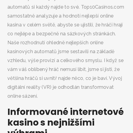
automatů si každý najde to své. Top10Casinos.com
samostatně analyzuje a hodnotí nejlepší online
kasina v celém světě, abyste se ujistili, že hráči hrají
co nejlépe a bezpečně na sázkových stránkách.
Naše rozhodnutí ohledně nejlepších online
kasinových automatů jsme sestavili na základě
vzhledu, výše provizí a celkového smyslu. I když se
vám váš oblíbený hráč nemusí líbit, jsme si jisti, že
většina hráčů si uvnitř najde něco, co je baví. Vývoj
digitální reality (VR) je odhodlán transformovat
online sázení.
Informované internetové
kasino s nejnižšími