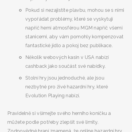
Pokud si nezajistíte plavbu, mohou se s nimi
vypořádat problémy, které se vyskytují
napříč herní atmosférou MGM napříč všemi
stanicemi, aby vám pomohly kompenzovat
fantastické jídlo a pokoj bez publikace.
Několik webových kasin v USA nabízí
cashback jako součást své nabídky.
Stolní hry jsou jednoduché, ale jsou
nezbytné pro živé hazardní hry, které
Evolution Playing nabízí.
Pravidelně si všímejte svého herního koníčku a
můžete podle potřeby zlepšit své limity.
Zodpovědné hraní znamená, že online hazardní hry