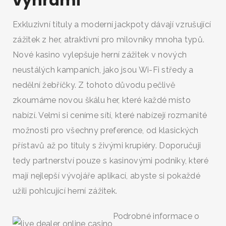
výhrami
Exkluzivní tituly a moderní jackpoty dávají vzrušující
zážitek z her, atraktivní pro milovníky mnoha typů.
Nové kasino vylepšuje herní zážitek v nových
neustálých kampaních, jako jsou Wi-Fi středy a
nedělní žebříčky. Z tohoto důvodu pečlivě
zkoumáme novou škálu her, které každé místo
nabízí. Velmi si ceníme sítí, které nabízejí rozmanité
možnosti pro všechny preference, od klasických
přístavů až po tituly s živými krupiéry. Doporučuji
tedy partnerství pouze s kasinovými podniky, které
mají nejlepší vývojáře aplikací, abyste si pokaždé
užili pohlcující herní zážitek.
Podrobné informace o