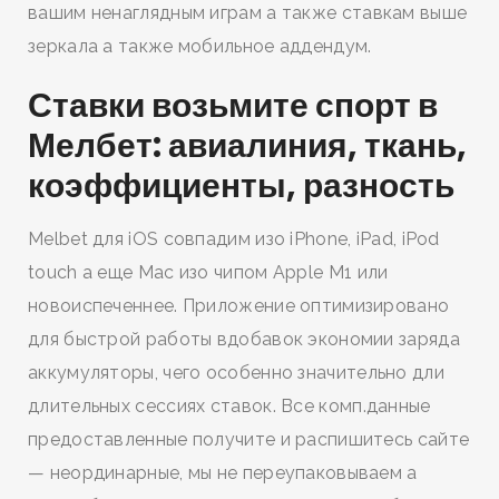
SEARCH AND PRESS ENTER
вашим ненаглядным играм а также ставкам выше
зеркала а также мобильное аддендум.
Ставки возьмите спорт в
Мелбет: авиалиния, ткань,
коэффициенты, разность
Melbet для iOS совпадим изо iPhone, iPad, iPod
touch а еще Mac изо чипом Apple M1 или
новоиспеченнее. Приложение оптимизировано
для быстрой работы вдобавок экономии заряда
аккумуляторы, чего особенно значительно дли
длительных сессиях ставок. Все комп.данные
предоставленные получите и распишитесь сайте
— неординарные, мы не переупаковываем а