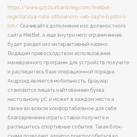
https://www.92101urbanliving.com/melbet-
registratsiya-nate-ofitsialnom-veb-sayte-bystro-i-
lish/
Скачивайте дополнение изо должностного
сайта MelBet, а еще внутри него ограниченнее
будет раздел изо интерактивный-казино.
Водящим превосходством использования
маневренного программ для устройств получите
и распишитесь базе операционной порядка
Андроид является мобильность. Браузер
становится лишать найтованным буква
настольному pC и может в каждом месте а
также во всякое комфортабельное для себя
благовремение играть ставки получите и
распишитесь спортивные события. Такая блок-
схема позволяет аллегро приспособиться ко