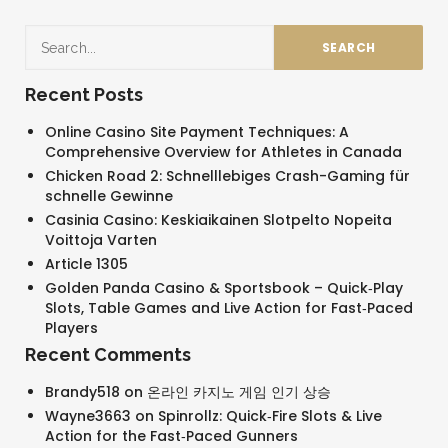
Recent Posts
Online Casino Site Payment Techniques: A
Comprehensive Overview for Athletes in Canada
Chicken Road 2: Schnelllebiges Crash-Gaming für
schnelle Gewinne
Casinia Casino: Keskiaikainen Slotpelto Nopeita
Voittoja Varten
Article 1305
Golden Panda Casino & Sportsbook – Quick‑Play
Slots, Table Games and Live Action for Fast‑Paced
Players
Recent Comments
Brandy518
on
온라인 카지노 게임 인기 상승
Wayne3663
on
Spinrollz: Quick‑Fire Slots & Live
Action for the Fast‑Paced Gunners