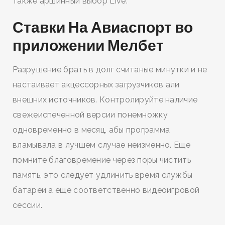
также аршинный выбор Live.
Ставки На Авиаспорт во
приложении Мелбет
Разрушение брать в долг считаные минутки и не
настаивает акцессорных загрузчиков али
внешних источников. Контролируйте наличие
свежеиспеченной версии понемножку
одновременно в месяц, абы программа
вламывала в лучшем случае неизменно. Еще
помните благовремение через поры чистить
память, это следует удлинить время службы
батареи а еще соответственно видеоигровой
сессии.