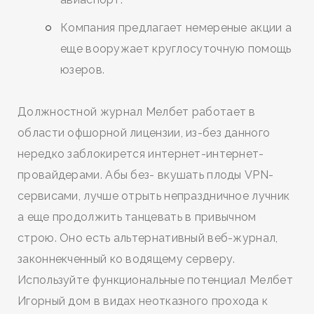
Компания предлагает немереные акции а
еще вооружает круглосуточную помощь
юзеров.
Должностной журнал Мелбет работает в
области офшорной лицензии, из-без данного
нередко заблокирется интернет-интернет-
провайдерами. Абы без- вкушать плоды VPN-
сервисами, лучше отрыть непраздничное лучник
а еще продолжить танцевать в привычном
строю. Оно есть альтернативный веб-журнал,
законнекченный ко водящему серверу.
Используйте функциональные потенциал Мелбет
Игорный дом в видах неотказного прохода к