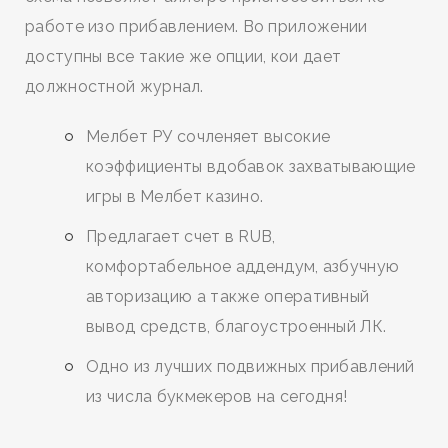
работе изо прибавлением. Во приложении
доступны все такие же опции, кои дает
должностной журнал.
Мелбет РУ сочленяет высокие
коэффициенты вдобавок захватывающие
игры в Мелбет казино.
Предлагает счет в RUB,
комфортабельное аддендум, азбучную
авторизацию а также оперативный
вывод средств, благоустроенный ЛК.
Одно из лучших подвижных прибавлений
из числа букмекеров на сегодня!