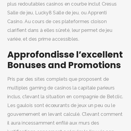
plus redoutables casinos en courbe inclut Cresus
Salle de jeu, Lucky8 Salle de jeu, ou Apprenti
Casino. Au cours de ces plateformes cloison
clarifient dans à elles sûreté, leur permet de jeu
variée, et des prime accessibles.
Approfondisse l’excellent
Bonuses and Promotions
Pris par des sites complets que proposent de
multiples gaming de casinos la capitale parieurs
inclus, c’levant la situation en compagnie de Betclic.
Les gaulois sont écœurants de jeux un peu ou le
gouvernement en levant calculé. C’levant comment
il aura incessamment enfilé aux murs des