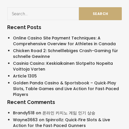
Recent Posts
Online Casino Site Payment Techniques: A
Comprehensive Overview for Athletes in Canada
Chicken Road 2: Schnelllebiges Crash-Gaming für
schnelle Gewinne
Casinia Casino: Keskiaikainen Slotpelto Nopeita
Voittoja Varten
Article 1305
Golden Panda Casino & Sportsbook – Quick‑Play
Slots, Table Games and Live Action for Fast‑Paced
Players
Recent Comments
Brandy518
on
온라인 카지노 게임 인기 상승
Wayne3663
on
Spinrollz: Quick‑Fire Slots & Live
Action for the Fast‑Paced Gunners