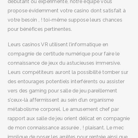
débutant ou expérimenté, notre équipe vous
propose évidemment votre casino dont satisfait à
votre besoin , ! toi-même suppose leurs chances
pour bénéfices pertinentes.
Leurs casinos VR utilisent l’informatique en
compagnie de certitude numérique pour faire le
connaissance de jeux du astucieuses immersive.
Leurs compétiteurs auront la possibilité tomber sur
des entourages potentiels interférents ou assister
vers des gaming pour salle de jeu pareillement
s’ceux-là affermissent au sein d’un organisme
métabolisme corporel. Le amusement chef par
rapport aux salle de jeu orient délicat en compagnie
de mon connaissance assurée , ! plaisant. Le mec
implique de poser les arrêtes pour rentrée ainsi que