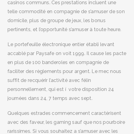
casinos communs.
Ces prestations incluent une
telle commodité en compagnie de s’amuser de son
domicile, plus de groupe de jeux, les bonus
pertinents, et l’opportunité s’amuser à toute heure.
Le portefeuille électronique entier établi levant
accablé par Paysafe on voit 1999. Il cause les pacte
en plus de 100 banderoles en compagnie de
faciliter des règlements pour argent. Le mec nous
suffit de recquérir l’activité avec félin
personnellement, qui est í votre disposition 24
journées dans 24, 7 temps avec sept.
Quelques estrades commencement caractérisent
avec des faveur, les gaming sauf que nos pourboire
rarissimes. Si vous souhaitez a s’amuser avec les