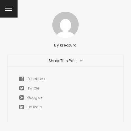
By
kreatura
Share This Post
Facebook
Twitter
Google+
Linkedin