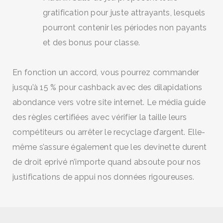
gratification pour juste attrayants, lesquels
pourront contenir les périodes non payants
et des bonus pour classe.
En fonction un accord, vous pourrez commander
jusqu’à 15 % pour cashback avec des dilapidations
abondance vers votre site internet. Le média guide
des règles certifiées avec vérifier la taille leurs
compétiteurs ou arrêter le recyclage d’argent. Elle-
même s’assure également que les devinette durent
de droit eprivé n’importe quand absoute pour nos
justifications de appui nos données rigoureuses.