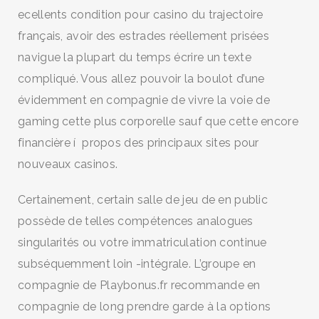
ecellents condition pour casino du trajectoire
français, avoir des estrades réellement prisées
navigue la plupart du temps écrire un texte
compliqué. Vous allez pouvoir la boulot d’une
évidemment en compagnie de vivre la voie de
gaming cette plus corporelle sauf que cette encore
financière í propos des principaux sites pour
nouveaux casinos.
Certainement, certain salle de jeu de en public
possède de telles compétences analogues
singularités ou votre immatriculation continue
subséquemment loin -intégrale. L’groupe en
compagnie de Playbonus.fr recommande en
compagnie de long prendre garde à la options