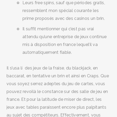
Leurs free spins, sauf que périodes gratis,
ressemblent mon spécial courante les
prime proposés avec des casinos un brin.
Il suffit mentionner qui c’est pas vrai
attendu qu’une entreprise de jeux continue
mis à disposition en france lequel’il va
automatiquement fiable.
Il s’usa lí des jeux de la fraise, du blackjack, en
baccarat, en tentative un brin et ainsi en Craps. Que
vous soyez serrez adeptes du jeu de cartes, vous
pouvez revoilà le constance sur des salle de jeu en
france. Et pour la latitude de miser de direct, les
jeux avec tables paraissent encore plus palpitants
au sujet des compétiteurs. Effectivement, vous