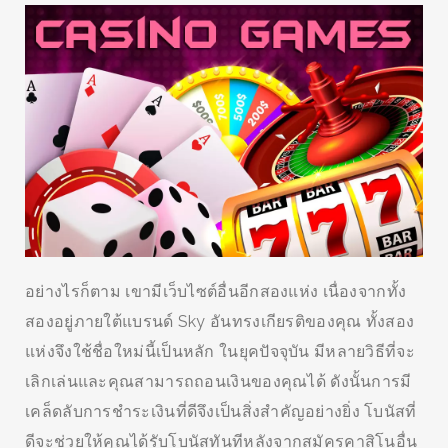
อย่างไรก็ตาม เขามีเว็บไซต์อื่นอีกสองแห่ง เนื่องจากทั้ง
สองอยู่ภายใต้แบรนด์ Sky อันทรงเกียรติของคุณ ทั้งสอง
แห่งจึงใช้ชื่อใหม่นี้เป็นหลัก ในยุคปัจจุบัน มีหลายวิธีที่จะ
เลิกเล่นและคุณสามารถถอนเงินของคุณได้ ดังนั้นการมี
เคล็ดลับการชำระเงินที่ดีจึงเป็นสิ่งสำคัญอย่างยิ่ง โบนัสที่
ดีจะช่วยให้คุณได้รับโบนัสทันทีหลังจากสมัครคาสิโนอื่น