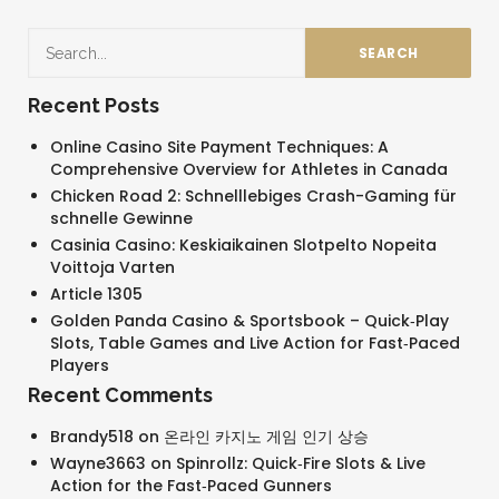
Recent Posts
Online Casino Site Payment Techniques: A
Comprehensive Overview for Athletes in Canada
Chicken Road 2: Schnelllebiges Crash-Gaming für
schnelle Gewinne
Casinia Casino: Keskiaikainen Slotpelto Nopeita
Voittoja Varten
Article 1305
Golden Panda Casino & Sportsbook – Quick‑Play
Slots, Table Games and Live Action for Fast‑Paced
Players
Recent Comments
Brandy518
on
온라인 카지노 게임 인기 상승
Wayne3663
on
Spinrollz: Quick‑Fire Slots & Live
Action for the Fast‑Paced Gunners