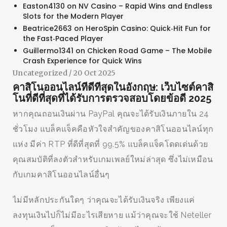
Easton4130
on
NV Casino – Rapid Wins and Endless
Slots for the Modern Player
Beatrice2663
on
HeroSpin Casino: Quick‑Hit Fun for
the Fast‑Paced Player
Guillermo1341
on
Chicken Road Game – The Mobile
Crash Experience for Quick Wins
Uncategorized
/ 20 Oct 2025
คาสิโนออนไลน์ที่ดีที่สุดในอังกฤษ: เว็บไซต์คาสิ
โนที่ดีที่สุดที่ได้รับการตรวจสอบโดยข้อดี 2025
หากคุณถอนเงินผ่าน PayPal คุณจะได้รับเงินภายใน 24
ชั่วโมง แบล็คแจ็คคือหัวใจสำคัญของคาสิโนออนไลน์ทุก
แห่ง มีค่า RTP ที่ดีที่สุดที่ 99.5% แบล็คแจ็คโดดเด่นด้วย
คุณสมบัติที่ลงตัวสำหรับเกมเพลย์ใหม่ล่าสุด ซึ่งไม่เหมือน
กับเกมคาสิโนออนไลน์อื่นๆ
ไม่มีหลักประกันใดๆ ว่าคุณจะได้รับเงินจริง เพียงแค่
ลงทุนเงินไปก็ไม่มีอะไรเสียหาย แม้ว่าคุณจะใช้ Neteller