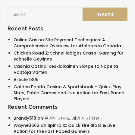
Recent Posts
Online Casino Site Payment Techniques: A
Comprehensive Overview for Athletes in Canada
Chicken Road 2: Schnelllebiges Crash-Gaming für
schnelle Gewinne
Casinia Casino: Keskiaikainen Slotpelto Nopeita
Voittoja Varten
Article 1305
Golden Panda Casino & Sportsbook – Quick‑Play
Slots, Table Games and Live Action for Fast‑Paced
Players
Recent Comments
Brandy518
on
온라인 카지노 게임 인기 상승
Wayne3663
on
Spinrollz: Quick‑Fire Slots & Live
Action for the Fast‑Paced Gunners