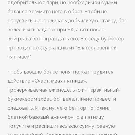
одобрительное пари, но необходимой суммы
баланса возьмите него в обрез. Чтобы не
отпустить шанс сделать добычливую ставку, бог
велел взять задаток при БК, а вот после
выигрыша вознаграждать его. В среду букмекер
проводит схожую акцию из “Благословенной
пятницей”.
Чтобы взошло более понятно, как трудится
действие «Счастливая пятница»,
прочерчиваемая еженедельно интерактивный-
букмекером 1xBet, бог велел лично привести
следовать. Итак, ну, чего беттор пополнил
блатной базовый ажио-конто в пятницу
получите и распишитесь всю сумму, равную