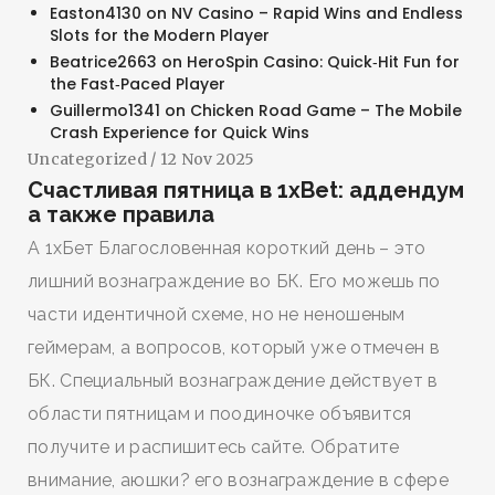
Easton4130
on
NV Casino – Rapid Wins and Endless
Slots for the Modern Player
Beatrice2663
on
HeroSpin Casino: Quick‑Hit Fun for
the Fast‑Paced Player
Guillermo1341
on
Chicken Road Game – The Mobile
Crash Experience for Quick Wins
Uncategorized
/ 12 Nov 2025
Счастливая пятница в 1xBet: аддендум
а также правила
А 1хБет Благословенная короткий день – это
лишний вознаграждение во БК. Его можешь по
части идентичной схеме, но не неношеным
геймерам, а вопросов, который уже отмечен в
БК. Специальный вознаграждение действует в
области пятницам и поодиночке объявится
получите и распишитесь сайте. Обратите
внимание, аюшки? его вознаграждение в сфере