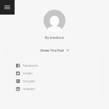
By
kreatura
Share This Post
Facebook
Twitter
Google+
Linkedin