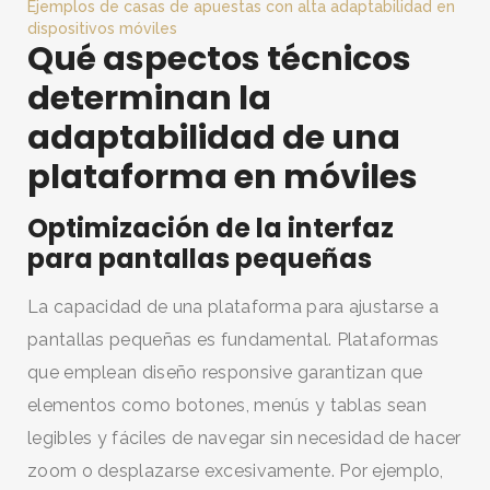
Ejemplos de casas de apuestas con alta adaptabilidad en
dispositivos móviles
Qué aspectos técnicos
determinan la
adaptabilidad de una
plataforma en móviles
Optimización de la interfaz
para pantallas pequeñas
La capacidad de una plataforma para ajustarse a
pantallas pequeñas es fundamental. Plataformas
que emplean diseño responsive garantizan que
elementos como botones, menús y tablas sean
legibles y fáciles de navegar sin necesidad de hacer
zoom o desplazarse excesivamente. Por ejemplo,