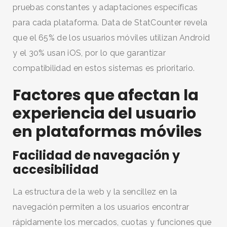
pruebas constantes y adaptaciones específicas
para cada plataforma. Data de StatCounter revela
que el 65% de los usuarios móviles utilizan Android
y el 30% usan iOS, por lo que garantizar
compatibilidad en estos sistemas es prioritario.
Factores que afectan la
experiencia del usuario
en plataformas móviles
Facilidad de navegación y
accesibilidad
La estructura de la web y la sencillez en la
navegación permiten a los usuarios encontrar
rápidamente los mercados, cuotas y funciones que