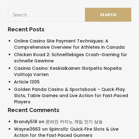
Recent Posts
Online Casino Site Payment Techniques: A
Comprehensive Overview for Athletes in Canada
Chicken Road 2: Schnelllebiges Crash-Gaming für
schnelle Gewinne
Casinia Casino: Keskiaikainen Slotpelto Nopeita
Voittoja Varten
Article 1305
Golden Panda Casino & Sportsbook – Quick‑Play
Slots, Table Games and Live Action for Fast‑Paced
Players
Recent Comments
Brandy518
on
온라인 카지노 게임 인기 상승
Wayne3663
on
Spinrollz: Quick‑Fire Slots & Live
Action for the Fast‑Paced Gunners