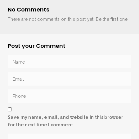
No Comments
There are not comments on this post yet. Be the first one!
Post your Comment
Save my name, email, and website in this browser
for the next time I comment.