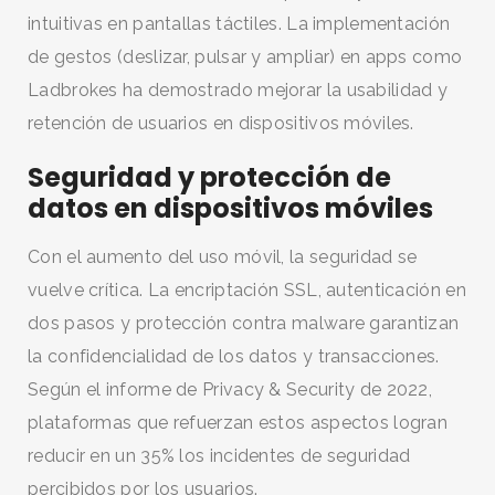
intuitivas en pantallas táctiles. La implementación
de gestos (deslizar, pulsar y ampliar) en apps como
Ladbrokes ha demostrado mejorar la usabilidad y
retención de usuarios en dispositivos móviles.
Seguridad y protección de
datos en dispositivos móviles
Con el aumento del uso móvil, la seguridad se
vuelve crítica. La encriptación SSL, autenticación en
dos pasos y protección contra malware garantizan
la confidencialidad de los datos y transacciones.
Según el informe de Privacy & Security de 2022,
plataformas que refuerzan estos aspectos logran
reducir en un 35% los incidentes de seguridad
percibidos por los usuarios.