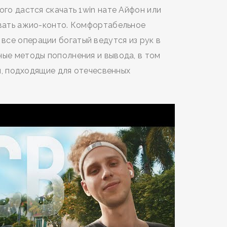
го дастся скачать 1win нате Айфон или
овать ажио-конто. Комфортабельное
се операции богатый ведутся из рук в
ые методы пополнения и вывода, в том
ды, подходящие для отечесвенных