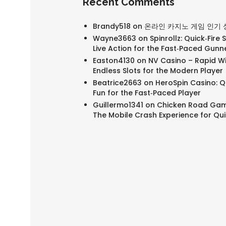
Recent Comments
Brandy518
on
온라인 카지노 게임 인기 
Wayne3663
on
Spinrollz: Quick‑Fire 
Live Action for the Fast‑Paced Gunn
Easton4130
on
NV Casino – Rapid W
Endless Slots for the Modern Player
Beatrice2663
on
HeroSpin Casino: Qu
Fun for the Fast‑Paced Player
Guillermo1341
on
Chicken Road Gam
The Mobile Crash Experience for Qu