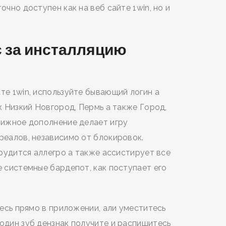
чно доступен как на веб сайте 1win, но и
с за инсталляцию
те 1win, используйте бывающий логин а
к Низкий Новгород, Пермь а также Город,
вижное дополнение делает игру
реалов, независимо от блокировок.
трудится аллегро а также ассистирует все
е системные бардепот, как поступает его
тесь прямо в приложении, али уместитесь
один зуб дензнак получите и распишитесь