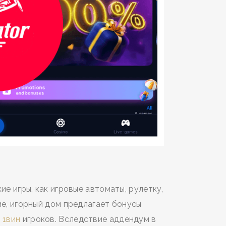
ие игры, как игровые автоматы, рулетку,
ие, игорный дом предлагает бонусы
х
1вин
игроков. Вследствие аддендум в