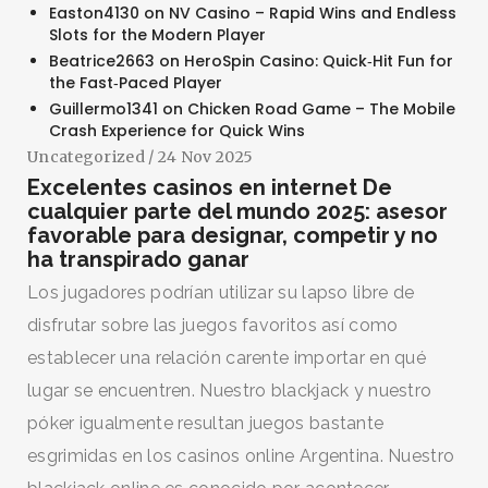
Easton4130
on
NV Casino – Rapid Wins and Endless
Slots for the Modern Player
Beatrice2663
on
HeroSpin Casino: Quick‑Hit Fun for
the Fast‑Paced Player
Guillermo1341
on
Chicken Road Game – The Mobile
Crash Experience for Quick Wins
Uncategorized
/ 24 Nov 2025
Excelentes casinos en internet De
cualquier parte del mundo 2025: asesor
favorable para designar, competir y no
ha transpirado ganar
Los jugadores podrían utilizar su lapso libre de
disfrutar sobre las juegos favoritos así­ como
establecer una relación carente importar en qué
lugar se encuentren. Nuestro blackjack y nuestro
póker igualmente resultan juegos bastante
esgrimidas en los casinos online Argentina. Nuestro