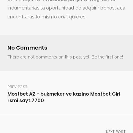
indumentarias la oportunidad de adquirir bonos, acá
encontrarás lo mismo cual quieres.
No Comments
There are not comments on this post yet. Be the first one!
PREV POST
Mostbet AZ - bukmeker ve kazino Mostbet Giri
rsmi sayt.7700
NEXT POST