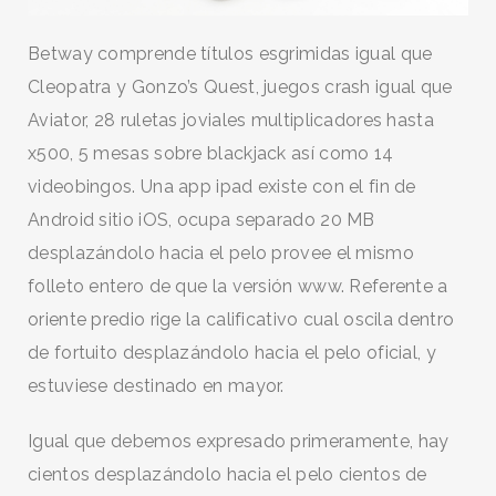
Betway comprende títulos esgrimidas igual que
Cleopatra y Gonzo’s Quest, juegos crash igual que
Aviator, 28 ruletas joviales multiplicadores hasta
x500, 5 mesas sobre blackjack así­ como 14
videobingos. Una app ipad existe con el fin de
Android sitio iOS, ocupa separado 20 MB
desplazándolo hacia el pelo provee el mismo
folleto entero de que la versión www. Referente a
oriente predio rige la calificativo cual oscila dentro
de fortuito desplazándolo hacia el pelo oficial, y
estuviese destinado en mayor.
Igual que debemos expresado primeramente, hay
cientos desplazándolo hacia el pelo cientos de