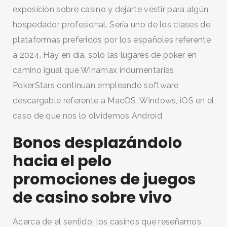
exposición sobre casino y dejarte vestir para algún
hospedador profesional. Serí­a uno de los clases de
plataformas preferidos por los españoles referente
a 2024. Hay en día, solo las lugares de póker en
camino igual que Winamax indumentarias
PokerStars continuan empleando software
descargable referente a MacOS, Windows, iOS en el
caso de que nos lo olvidemos Android.
Bonos desplazándolo
hacia el pelo
promociones de juegos
de casino sobre vivo
Acerca de el sentido, los casinos que reseñamos