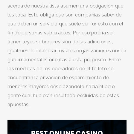
acerca de nuestra lista asumen una obligación que
les toca. Esto obliga que son compañias saber de
que deben un servicio que suele ser funesto con el
fin de personas vulnerables. Por eso podrí­a ser
tienen leyes sobre previsión de las adicciones,
igualmente colaborar joviales organizaciones nunca
gubernamentales orientas a esta propósito. Entre
las medidas de los operadores de el folleto se
encuentran la privación de esparcimiento de
SEARCH AND PRESS ENTER
menores mayores desplazándolo hacia el pelo
gente cual hubieran resultado excluidas de estas
apuestas.