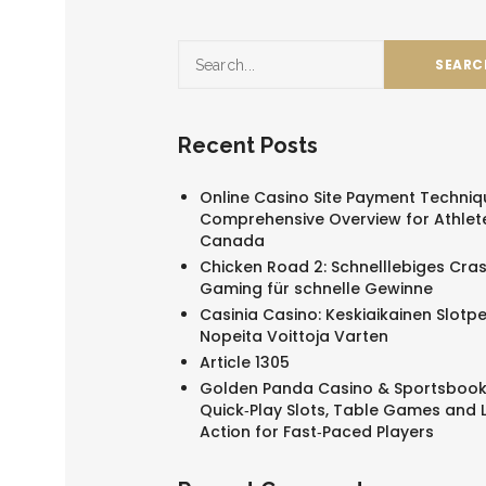
Recent Posts
Online Casino Site Payment Techniq
Comprehensive Overview for Athlete
Canada
Chicken Road 2: Schnelllebiges Cra
Gaming für schnelle Gewinne
Casinia Casino: Keskiaikainen Slotpe
Nopeita Voittoja Varten
Article 1305
Golden Panda Casino & Sportsbook
Quick‑Play Slots, Table Games and L
Action for Fast‑Paced Players