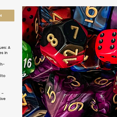
ues: A
s in
sh-
lto
 –
ive