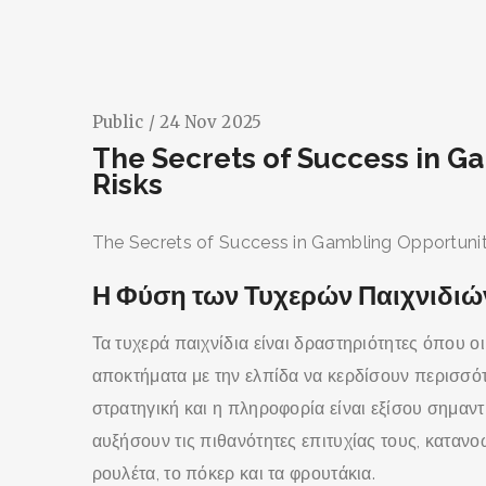
Public
/ 24 Nov 2025
The Secrets of Success in G
Risks
The Secrets of Success in Gambling Opportunit
Η Φύση των Τυχερών Παιχνιδιώ
Τα τυχερά παιχνίδια είναι δραστηριότητες όπου 
αποκτήματα με την ελπίδα να κερδίσουν περισσότε
στρατηγική και η πληροφορία είναι εξίσου σημαντ
αυξήσουν τις πιθανότητες επιτυχίας τους, καταν
ρουλέτα, το πόκερ και τα φρουτάκια.