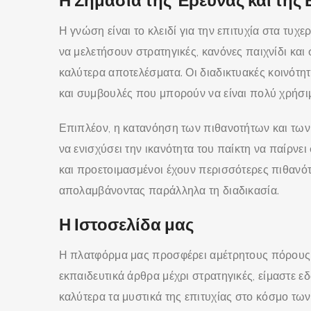
Η Σημασία της Έρευνας και της
Η γνώση είναι το κλειδί για την επιτυχία στα τυχ
να μελετήσουν στρατηγικές, κανόνες παιχνίδι και σ
καλύτερα αποτελέσματα. Οι διαδικτυακές κοινότ
και συμβουλές που μπορούν να είναι πολύ χρήσι
Επιπλέον, η κατανόηση των πιθανοτήτων και των
να ενισχύσει την ικανότητα του παίκτη να παίρνε
και προετοιμασμένοι έχουν περισσότερες πιθανότη
απολαμβάνοντας παράλληλα τη διαδικασία.
Η Ιστοσελίδα μας
Η πλατφόρμα μας προσφέρει αμέτρητους πόρους γ
SEARCH AND PRESS ENTER
εκπαιδευτικά άρθρα μέχρι στρατηγικές, είμαστε 
καλύτερα τα μυστικά της επιτυχίας στο κόσμο τω