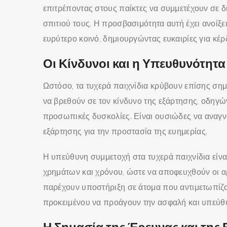
επιτρέποντας στους παίκτες να συμμετέχουν σε 
σπιτιού τους. Η προσβασιμότητα αυτή έχει ανοίξει
ευρύτερο κοινό, δημιουργώντας ευκαιρίες για κέ
Οι Κίνδυνοι και η Υπευθυνότητα
Ωστόσο, τα τυχερά παιχνίδια κρύβουν επίσης σημ
να βρεθούν σε τον κίνδυνο της εξάρτησης, οδηγώ
προσωπικές δυσκολίες. Είναι ουσιώδες να αναγν
εξάρτησης για την προστασία της ευημερίας.
Η υπεύθυνη συμμετοχή στα τυχερά παιχνίδια είναι
χρημάτων και χρόνου, ώστε να αποφευχθούν οι α
παρέχουν υποστήριξη σε άτομα που αντιμετωπίζο
προκειμένου να προάγουν την ασφαλή και υπεύθ