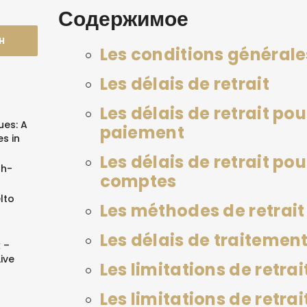
Содержимое
Les conditions générales
Les délais de retrait
Les délais de retrait po
ues: A
paiement
s in
Les délais de retrait pou
sh-
comptes
lto
Les méthodes de retrait
Les délais de traitemen
 –
ive
Les limitations de retrai
Les limitations de retrai