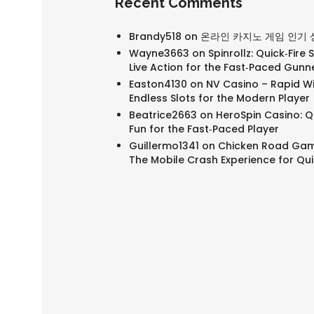
Recent Comments
Brandy518
on
온라인 카지노 게임 인기 
Wayne3663
on
Spinrollz: Quick‑Fire 
Live Action for the Fast‑Paced Gunn
Easton4130
on
NV Casino – Rapid W
Endless Slots for the Modern Player
Beatrice2663
on
HeroSpin Casino: Qu
Fun for the Fast‑Paced Player
Guillermo1341
on
Chicken Road Gam
The Mobile Crash Experience for Qu