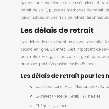
garantir une expérience de jeu sécurisée et tr
retrait de 20 €, plusieurs méthodes de retrait, 
raisonnables, et des frais de retrait raisonnables
Les délais de retrait
Les délais de retrait sont un aspect essentiel à
casino en ligne. En effet, il est important de s
pour retirer vos gains ou votre argent après avoir
proposés par le Vegasino casino France :
Les délais de retrait pour le
Carte bancaire (Visa, Mastercard) : 24-
E-wallet (Neteller, Skrill) : 24 heures
Chèque : 5-7 jours