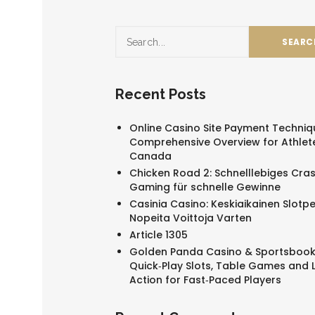
Recent Posts
Online Casino Site Payment Techniq
Comprehensive Overview for Athlete
Canada
Chicken Road 2: Schnelllebiges Cra
Gaming für schnelle Gewinne
Casinia Casino: Keskiaikainen Slotpe
Nopeita Voittoja Varten
Article 1305
Golden Panda Casino & Sportsbook
Quick‑Play Slots, Table Games and L
Action for Fast‑Paced Players