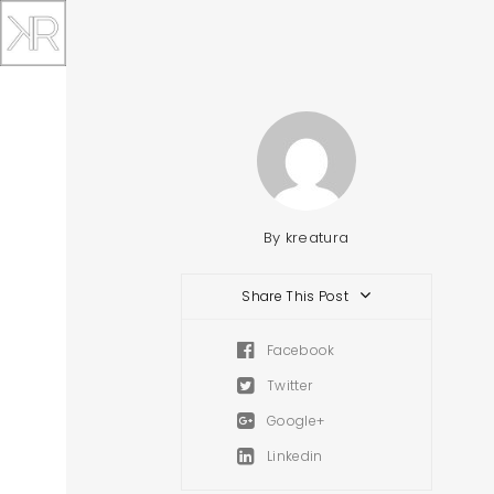
By
kreatura
Share This Post
Facebook
Twitter
Google+
Linkedin