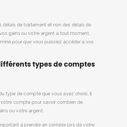
s délais de traitement et non des délais de
r vos gains ou votre argent à tout moment,
terminé pour que vous puissiez accéder à vos
 différents types de comptes
 du type de compte que vous avez choisi. Il
de votre compte pour savoir combien de
ains ou votre argent.
 important à prendre en compte lors de votre