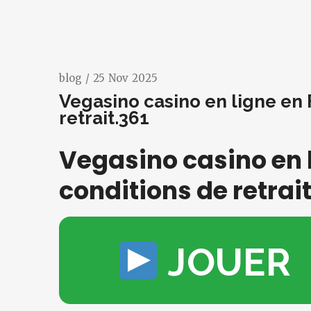
blog
/ 25 Nov 2025
Vegasino casino en ligne en 
retrait.361
Vegasino casino en 
conditions de retrai
JOUER