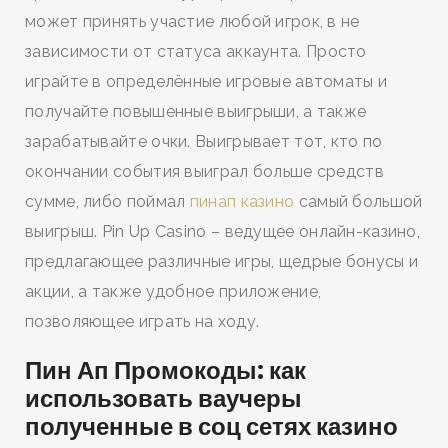
может принять участие любой игрок, в не
зависимости от статуса аккаунта. Просто
играйте в определённые игровые автоматы и
получайте повышенные выигрыши, а также
зарабатывайте очки. Выигрывает тот, кто по
окончании события выиграл больше средств
сумме, либо поймал
пинап казино
самый большой
выигрыш. Pin Up Casino – ведущее онлайн-казино,
предлагающее различные игры, щедрые бонусы и
акции, а также удобное приложение,
позволяющее играть на ходу.
Пин Ап Промокоды: как
использовать ваучеры
полученные в соц сетях казино