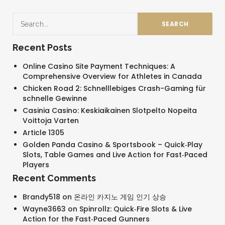
Recent Posts
Online Casino Site Payment Techniques: A
Comprehensive Overview for Athletes in Canada
Chicken Road 2: Schnelllebiges Crash-Gaming für
schnelle Gewinne
Casinia Casino: Keskiaikainen Slotpelto Nopeita
Voittoja Varten
Article 1305
Golden Panda Casino & Sportsbook – Quick‑Play
Slots, Table Games and Live Action for Fast‑Paced
Players
Recent Comments
Brandy518
on
온라인 카지노 게임 인기 상승
Wayne3663
on
Spinrollz: Quick‑Fire Slots & Live
Action for the Fast‑Paced Gunners