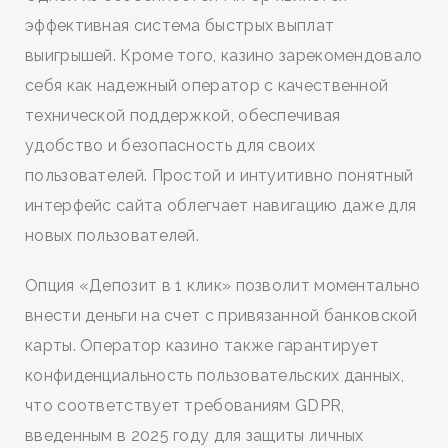
эффективная система быстрых выплат
выигрышей. Кроме того, казино зарекомендовало
себя как надежный оператор с качественной
технической поддержкой, обеспечивая
удобство и безопасность для своих
пользователей. Простой и интуитивно понятный
интерфейс сайта облегчает навигацию даже для
новых пользователей.
Опция «Депозит в 1 клик» позволит моментально
внести деньги на счет с привязанной банковской
карты. Оператор казино также гарантирует
конфиденциальность пользовательских данных,
что соответствует требованиям GDPR,
SEARCH AND PRESS ENTER
введенным в 2025 году для защиты личных