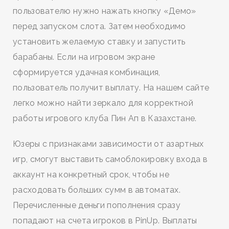
пользователю нужно нажать кнопку «Демо»
перед запуском слота. Затем необходимо
установить желаемую ставку и запустить
барабаны. Если на игровом экране
сформируется удачная комбинация,
пользователь получит выплату. На нашем сайте
легко можно найти зеркало для корректной
работы игрового клуба Пин Ап в Казахстане.
Юзеры с признаками зависимости от азартных
игр, смогут выставить самоблокировку входа в
аккаунт на конкретный срок, чтобы не
расходовать больших сумм в автоматах.
Перечисленные деньги пополнения сразу
попадают на счета игроков в PinUp. Выплаты