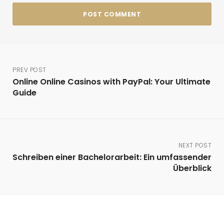
PREV POST
Online Online Casinos with PayPal: Your Ultimate
Guide
NEXT POST
Schreiben einer Bachelorarbeit: Ein umfassender
Überblick