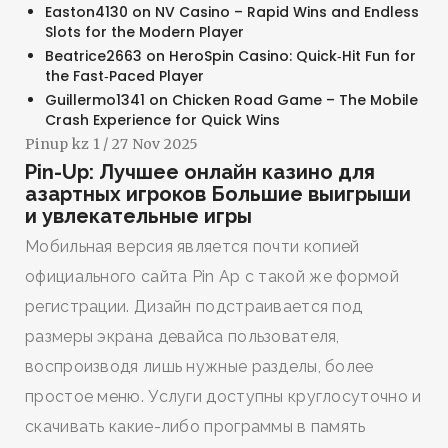
Easton4130
on
NV Casino – Rapid Wins and Endless
Slots for the Modern Player
Beatrice2663
on
HeroSpin Casino: Quick‑Hit Fun for
the Fast‑Paced Player
Guillermo1341
on
Chicken Road Game – The Mobile
Crash Experience for Quick Wins
Pinup kz 1
/ 27 Nov 2025
Pin-Up: Лучшее онлайн казино для
азартных игроков Большие выигрыши
и увлекательные игры
Мобильная версия является почти копией
официального сайта Pin Ap с такой же формой
регистрации. Дизайн подстраивается под
размеры экрана девайса пользователя,
воспроизводя лишь нужные разделы, более
простое меню. Услуги доступны круглосуточно и
скачивать какие-либо программы в память