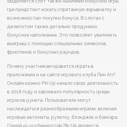
Выделяется слот также наличием бонусной игры,
где предстоит искать спрятанную взрывчатку и
возможностью покупки бонуса. В слотах с
джекпотом также детально продумано
бонусное наполнение. Это позволяет увеличить
выигрыш с помощью специальных символов,
фриспинов и бонусных раундов.
Почему участникам нравится играть в
приложении и на сайте игрового клуба Пин Ап?
Онлайн казино Pin Up начало свою деятельность
в 2016 году и завоевало популярность среди
игроков рунета. Пользователи могут
наслаждаться разнообразными играми, включая
игровые автоматы, рулетку, блэкджек и баккара.
Одной из особенностей Pin Up является