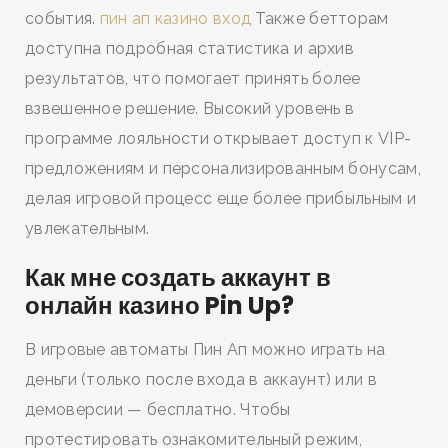
события.
пин ап казино вход
Также бетторам
доступна подробная статистика и архив
результатов, что помогает принять более
взвешенное решение. Высокий уровень в
программе лояльности открывает доступ к VIP-
предложениям и персонализированным бонусам,
делая игровой процесс еще более прибыльным и
увлекательным.
Как мне создать аккаунт в
онлайн казино Pin Up?
В игровые автоматы Пин Ап можно играть на
деньги (только после входа в аккаунт) или в
демоверсии — бесплатно. Чтобы
протестировать ознакомительный режим,