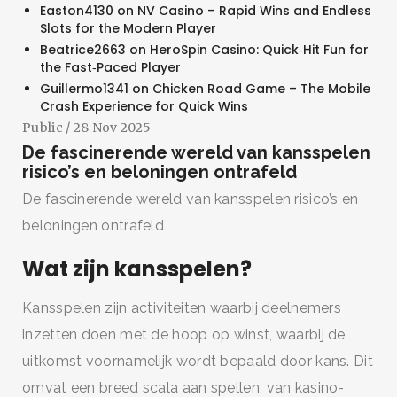
Easton4130
on
NV Casino – Rapid Wins and Endless
Slots for the Modern Player
Beatrice2663
on
HeroSpin Casino: Quick‑Hit Fun for
the Fast‑Paced Player
Guillermo1341
on
Chicken Road Game – The Mobile
Crash Experience for Quick Wins
Public
/ 28 Nov 2025
De fascinerende wereld van kansspelen
risico’s en beloningen ontrafeld
De fascinerende wereld van kansspelen risico’s en
beloningen ontrafeld
Wat zijn kansspelen?
Kansspelen zijn activiteiten waarbij deelnemers
inzetten doen met de hoop op winst, waarbij de
uitkomst voornamelijk wordt bepaald door kans. Dit
omvat een breed scala aan spellen, van kasino-