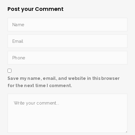
Post your Comment
Save my name, email, and website in this browser
for the next time I comment.