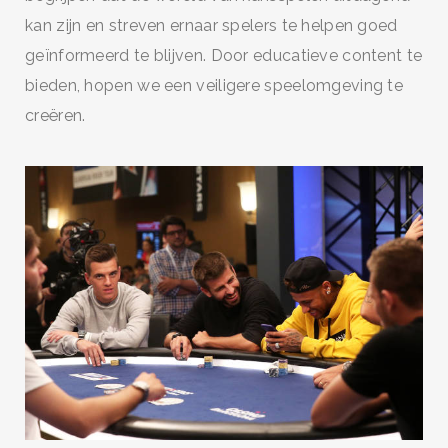
kan zijn en streven ernaar spelers te helpen goed
geïnformeerd te blijven. Door educatieve content te
bieden, hopen we een veiligere speelomgeving te
creëren.