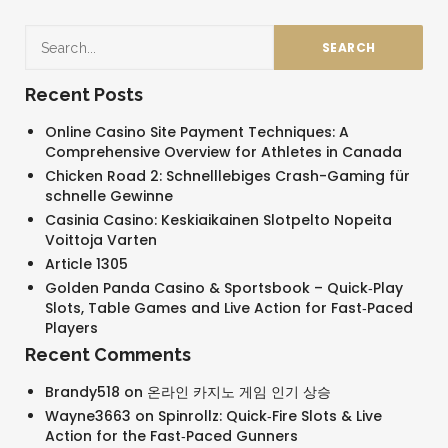
Recent Posts
Online Casino Site Payment Techniques: A
Comprehensive Overview for Athletes in Canada
Chicken Road 2: Schnelllebiges Crash-Gaming für
schnelle Gewinne
Casinia Casino: Keskiaikainen Slotpelto Nopeita
Voittoja Varten
Article 1305
Golden Panda Casino & Sportsbook – Quick‑Play
Slots, Table Games and Live Action for Fast‑Paced
Players
Recent Comments
Brandy518
on
온라인 카지노 게임 인기 상승
Wayne3663
on
Spinrollz: Quick‑Fire Slots & Live
Action for the Fast‑Paced Gunners