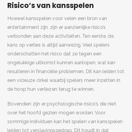
Risico’s van kansspelen
Hoewel kansspelen voor velen een bron van
entertainment zijn, zijn er aanzienlijke risico’s
verbonden aan deze activiteiten. Ten eerste, de
kans op verlies is altijd aanwezig. Veel spelers
onderschatten het risico dat ze tegen een
ongelukkige uitkomst kunnen aanlopen, wat kan
resulteren in financiële problemen. Dit kan leiden tot
een vicieuze cirkel waarbij spelers meer inzetten in
de hoop hun verliezen terug te winnen.
Bovendien zijn er psychologische risico’s die niet
over het hoofd gezien mogen worden. Voor
sommige individuen kan het spelen van kansspelen
leiden tot verslavingsgedrag. Dit houdt in dat