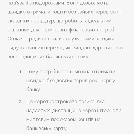
пов’язані з подорожами. Вони дозволяють
швидко отримати кошти без зайвих перевірок і
складних процедур, що робить їх ідеальним
рішенням для термінових фінансових потреб.
Онлайн кредити стали популярними завдяки
ряду ключових переваг, які вигідно відрізняють їх
від традиційних банківських позик.
Тому потрібні гроші можна отримати
швидко, без довгих перевірок і черг у
банку.
Це короткострокова позика, яка
надається дистанційно через інтернет з
миттєвим переказом коштів на
банківську карту.