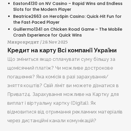
Easton4130
on
NV Casino – Rapid Wins and Endless
Slots for the Modern Player
Beatrice2663
on
HeroSpin Casino: Quick‑Hit Fun for
the Fast‑Paced Player
Guillermo1341
on
Chicken Road Game – The Mobile
Crash Experience for Quick Wins
Микрокредит
/ 28 Nov 2025
Кредит на карту Всі компанії України
Що зміниться якщо сплачувати суму більшу за
щомісячний платіж? Чи можливе дострокове
погашення? Яка комісія в разі зарахування/
зняття коштів? Свій ліміт ви можете дізнатися в
Приват24. Зарахування можливе на Картку для
виплат і віртуальну картку (Digital). Як
відмовитися від отримання рекламних матеріалів
через дистанційні канали комунікацій?