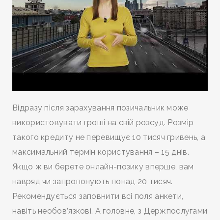
Відразу після зарахування позичальник може
використовувати гроші на свій розсуд. Розмір
такого кредиту не перевищує 10 тисяч гривень, а
максимальний термін користування – 15 днів.
Якщо ж ви берете онлайн-позику вперше, вам
навряд чи запропонують понад 20 тисяч.
Рекомендується заповнити всі поля анкети,
навіть необов’язкові. А головне, з Держпослугами