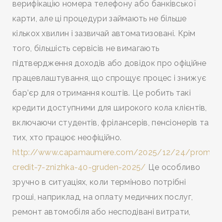
верифікацію номера телефону або банківської
карти, але ці процедури займають не більше
кількох хвилин і зазвичай автоматизовані. Крім
того, більшість сервісів не вимагають
підтвердження доходів або довідок про офіційне
працевлаштування, що спрощує процес і знижує
бар’єр для отримання коштів. Це робить такі
кредити доступними для широкого кола клієнтів,
включаючи студентів, фрілансерів, пенсіонерів та
тих, хто працює неофіційно.
http://www.capamaumere.com/2025/12/24/promoko
credit-7-znizhka-40-gruden-2025/
Це особливо
зручно в ситуаціях, коли терміново потрібні
гроші, наприклад, на оплату медичних послуг,
ремонт автомобіля або несподівані витрати,