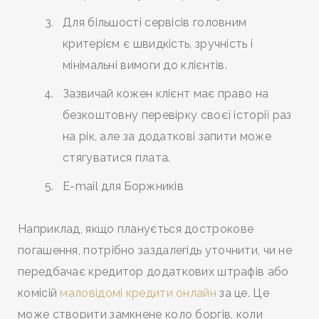
Для більшості сервісів головним
критерієм є швидкість, зручність і
мінімальні вимоги до клієнтів.
Зазвичай кожен клієнт має право на
безкоштовну перевірку своєї історії раз
на рік, але за додаткові запити може
стягуватися плата.
E-mail для Боржників
Наприклад, якщо планується дострокове
погашення, потрібно заздалегідь уточнити, чи не
передбачає кредитор додаткових штрафів або
комісій
маловідомі кредити онлайн
за це. Це
може створити замкнене коло боргів, коли