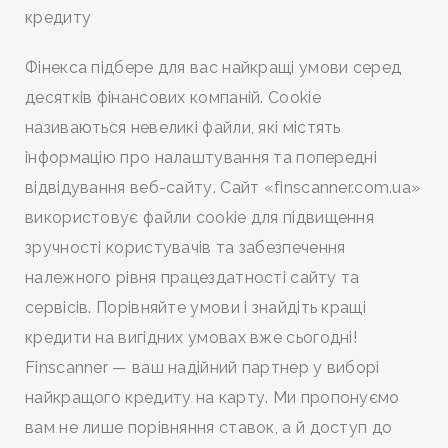
кредиту
Фінекса підбере для вас найкращі умови серед
десятків фінансових компаній. Cookie
називаються невеликі файли, які містять
інформацію про налаштування та попередні
відвідування веб-сайту. Сайт «finscanner.com.ua»
використовує файли cookie для підвищення
зручності користувачів та забезпечення
належного рівня працездатності сайту та
сервісів. Порівняйте умови і знайдіть кращі
кредити на вигідних умовах вже сьогодні!
Finscanner — ваш надійний партнер у виборі
найкращого кредиту на карту. Ми пропонуємо
вам не лише порівняння ставок, а й доступ до