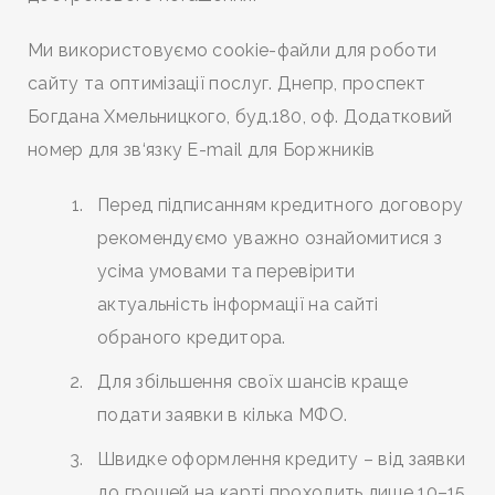
Ми використовуємо cookie-файли для роботи
сайту та оптимізації послуг. Днепр, проспект
Богдана Хмельницкого, буд.180, оф. Додатковий
номер для зв‘язку E-mail для Боржників
Перед підписанням кредитного договору
рекомендуємо уважно ознайомитися з
усіма умовами та перевірити
актуальність інформації на сайті
обраного кредитора.
Для збільшення своїх шансів краще
подати заявки в кілька МФО.
Швидке оформлення кредиту – від заявки
до грошей на карті проходить лише 10–15