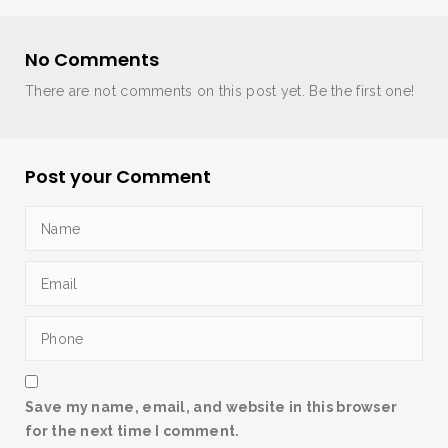
No Comments
There are not comments on this post yet. Be the first one!
Post your Comment
Save my name, email, and website in this browser
for the next time I comment.