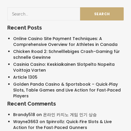
Recent Posts
Online Casino Site Payment Techniques: A
Comprehensive Overview for Athletes in Canada
Chicken Road 2: Schnelllebiges Crash-Gaming für
schnelle Gewinne
Casinia Casino: Keskiaikainen Slotpelto Nopeita
Voittoja Varten
Article 1305
Golden Panda Casino & Sportsbook – Quick‑Play
Slots, Table Games and Live Action for Fast‑Paced
Players
Recent Comments
Brandy518
on
온라인 카지노 게임 인기 상승
Wayne3663
on
Spinrollz: Quick‑Fire Slots & Live
Action for the Fast‑Paced Gunners