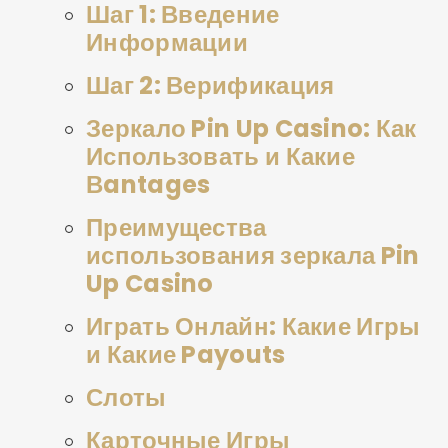
Шаг 1: Введение
Информации
Шаг 2: Верификация
Зеркало Pin Up Casino: Как
Использовать и Какие
Вantages
Преимущества
использования зеркала Pin
Up Casino
Играть Онлайн: Какие Игры
и Какие Payouts
Слоты
Карточные Игры