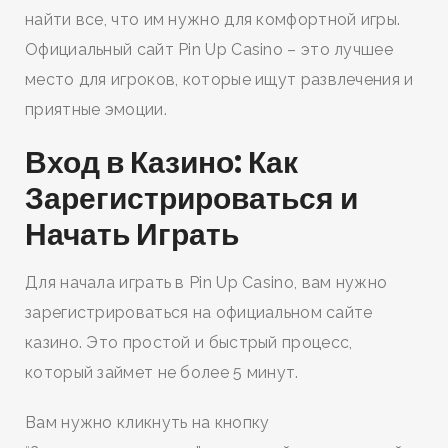
найти все, что им нужно для комфортной игры.
Официальный сайт Pin Up Casino – это лучшее
место для игроков, которые ищут развлечения и
приятные эмоции.
Вход в Казино: Как
Зарегистрироваться и
Начать Играть
Для начала играть в Pin Up Casino, вам нужно
зарегистрироваться на официальном сайте
казино. Это простой и быстрый процесс,
который займет не более 5 минут.
Вам нужно кликнуть на кнопку