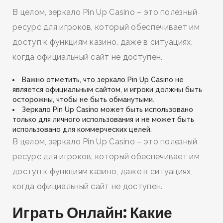
В целом, зеркало Pin Up Casino – это полезный
ресурс для игроков, который обеспечивает им
доступ к функциям казино, даже в ситуациях,
когда официальный сайт не доступен.
Важно отметить, что зеркало Pin Up Casino не
является официальным сайтом, и игроки должны быть
осторожны, чтобы не быть обманутыми.
Зеркало Pin Up Casino может быть использовано
только для личного использования и не может быть
использовано для коммерческих целей.
В целом, зеркало Pin Up Casino – это полезный
ресурс для игроков, который обеспечивает им
доступ к функциям казино, даже в ситуациях,
когда официальный сайт не доступен.
Играть Онлайн: Какие