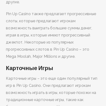
другие.
Pin Up Casino также предлагает прогрессивные
слоты, которые предлагают игрокам
возможность выиграть большие суммы денег,
играя в игры, которые имеют прогрессивный
джекпот. Некоторые из популярных
прогрессивных слотов в Pin Up Casino – это
Mega Moolah, Major Millions и другие.
Карточные Игры
Карточные игры – это еще один популярный тип
игр в Pin Up Casino. Они предлагают игрокам
возможность играть в игры, которые похожи на
традиционные карточные игры, такие как