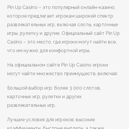
Pin Up Casino – это популярный онлайн-казино,
которое предлагает игрокам широкий спектр
развлекательных игр, включая слоты, карточные
игры, рулетку и другие. Официальный сайт Pin Up
Casino – это место, где игроки могут найти все,
что им нужно для комфортной игры.
На официальном сайте Pin Up Casino игроки
могут найти множество преимуществ, включая:
Большой выбор игр: более 3 000 слотов,
карточных игр, рулетки и других
развлекательных игр.
Лучшие условия для игроков: высокие
коэффициенты, быстрые выплаты, а также