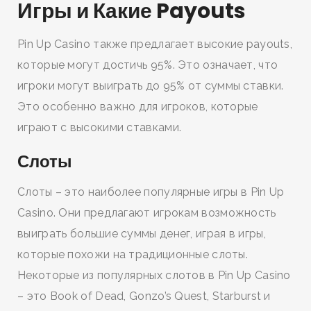
Игры и Какие Payouts
Pin Up Casino также предлагает высокие payouts,
которые могут достичь 95%. Это означает, что
игроки могут выиграть до 95% от суммы ставки.
Это особенно важно для игроков, которые
играют с высокими ставками.
Слоты
Слоты – это наиболее популярные игры в Pin Up
Casino. Они предлагают игрокам возможность
выиграть большие суммы денег, играя в игры,
которые похожи на традиционные слоты.
Некоторые из популярных слотов в Pin Up Casino
– это Book of Dead, Gonzo’s Quest, Starburst и