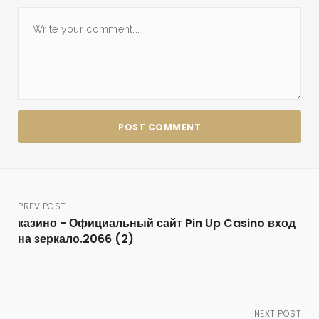
PREV POST
казино - Официальный сайт Pin Up Casino вход
на зеркало.2066 (2)
NEXT POST