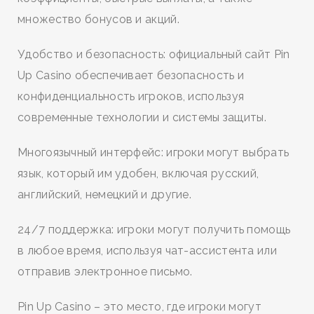
множество бонусов и акций.
Удобство и безопасность: официальный сайт Pin
Up Casino обеспечивает безопасность и
конфиденциальность игроков, используя
современные технологии и системы защиты.
Многоязычный интерфейс: игроки могут выбрать
язык, который им удобен, включая русский,
английский, немецкий и другие.
24/7 поддержка: игроки могут получить помощь
в любое время, используя чат-ассистента или
отправив электронное письмо.
Pin Up Casino – это место, где игроки могут