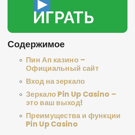
ИГРАТЬ
Содержимое
Пин Ап казино –
Официальный сайт
Вход на зеркало
Зеркало Pin Up Casino –
это ваш выход!
Преимущества и функции
Pin Up Casino