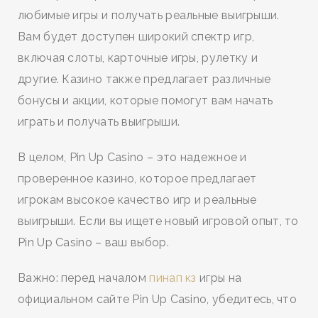
любимые игры и получать реальные выигрыши.
Вам будет доступен широкий спектр игр,
включая слоты, карточные игры, рулетку и
другие. Казино также предлагает различные
бонусы и акции, которые помогут вам начать
играть и получать выигрыши.
В целом, Pin Up Casino – это надежное и
проверенное казино, которое предлагает
игрокам высокое качество игр и реальные
выигрыши. Если вы ищете новый игровой опыт, то
Pin Up Casino – ваш выбор.
Важно: перед началом
пинап кз
игры на
официальном сайте Pin Up Casino, убедитесь, что