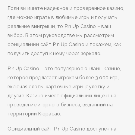
Если вы ищете надежное и проверенное казино,
где можно играть в любимые игры и получать
реальные выигрыши, то Pin Up Casino – ваш
выбор. В этом руководстве мы рассмотрим
официальный сайт Pin Up Casino и покажем, как
получить доступ к нему через зеркало.
Pin Up Casino – это популярное онлайн-казино,
которое предлагает игрокам более 3 000 игр,
включая слоты, карточные игры, рулетку и
другие. Казино имеет официальный лиценз на
проведение игорного бизнеса, выданный на
территории Кюрасао.
Официальный сайт Pin Up Casino доступен на