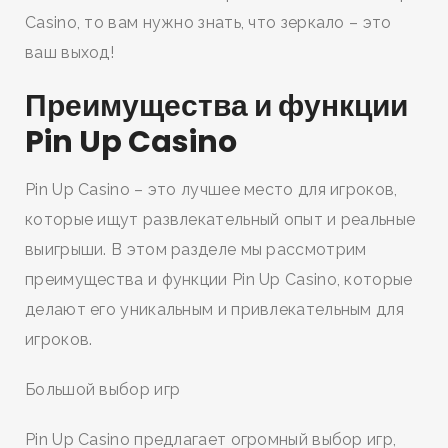
Casino, то вам нужно знать, что зеркало – это
ваш выход!
Преимущества и функции
Pin Up Casino
Pin Up Casino – это лучшее место для игроков,
которые ищут развлекательный опыт и реальные
выигрыши. В этом разделе мы рассмотрим
преимущества и функции Pin Up Casino, которые
делают его уникальным и привлекательным для
игроков.
Большой выбор игр
Pin Up Casino предлагает огромный выбор игр,