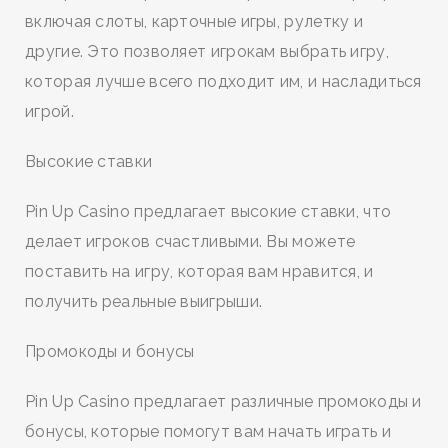
включая слоты, карточные игры, рулетку и
другие. Это позволяет игрокам выбрать игру,
которая лучше всего подходит им, и насладиться
игрой.
Высокие ставки
Pin Up Casino предлагает высокие ставки, что
делает игроков счастливыми. Вы можете
поставить на игру, которая вам нравится, и
получить реальные выигрыши.
Промокоды и бонусы
Pin Up Casino предлагает различные промокоды и
бонусы, которые помогут вам начать играть и