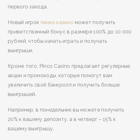
первого захода.
Новый игрок
пинко казино
может получить
приветственный бонус в размере 100% до 10 000
рублей, чтобы начать играть и получать
выигрыши.
Кроме того, Pinco Casino предлагает регулярные
акции и промокоды, которые помогут вам
увеличить свой банкролл и получить больше
выигрышей.
Например, в понедельник вы можете получить
20% к вашему депозиту, а в четверг – 15% к
вашему выигрышу.