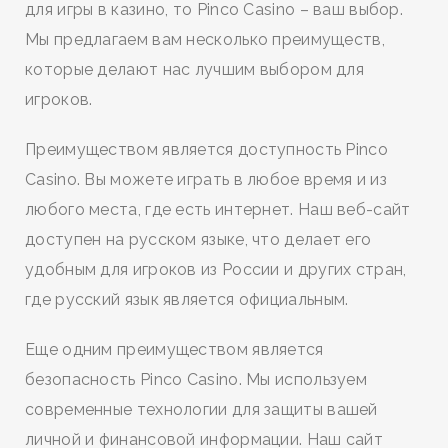
для игры в казино, то Pinco Casino – ваш выбор.
Мы предлагаем вам несколько преимуществ,
которые делают нас лучшим выбором для
игроков.
Преимуществом является доступность Pinco
Casino. Вы можете играть в любое время и из
любого места, где есть интернет. Наш веб-сайт
доступен на русском языке, что делает его
удобным для игроков из России и других стран,
где русский язык является официальным.
Еще одним преимуществом является
безопасность Pinco Casino. Мы используем
современные технологии для защиты вашей
личной и финансовой информации. Наш сайт