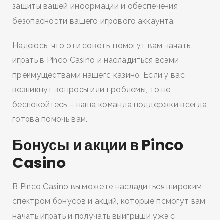
защиты вашей информации и обеспечения
безопасности вашего игрового аккаунта.
Надеюсь, что эти советы помогут вам начать
играть в Pinco Casino и насладиться всеми
преимуществами нашего казино. Если у вас
возникнут вопросы или проблемы, то не
беспокойтесь – наша команда поддержки всегда
готова помочь вам.
Бонусы и акции в Pinco
Casino
В Pinco Casino вы можете насладиться широким
спектром бонусов и акций, которые помогут вам
начать играть и получать выигрыши уже с