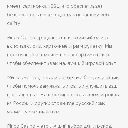
имеет сертификат SSL, что обеспечивает
безопасность вашего доступа к нашему веб-
сайту.
Pinco Casino предлагает широкий выбор игр,
включая слоты, карточные игры и рулетку. Мы
постоянно расширяем наш ассортимент игр,
чтобы обеспечить вам наилучший игровой опыт.
SEARCH AND PRESS ENTER
Мы также предлагаем различные бонусы и акции,
чтобы помочь вам начать играть и улучшить ваш
игровой опыт. Наше казино открыто для игроков
из России и других стран, где русский язык
является официальным.
Pinco Casino – это лучший выбор для игроков,