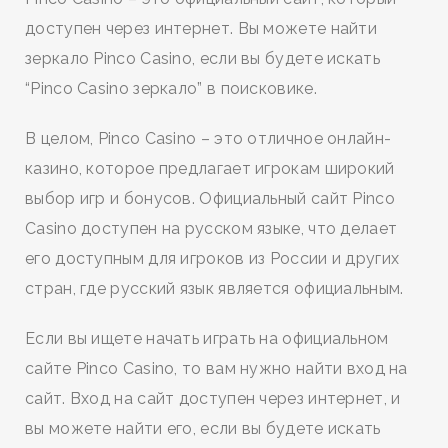
доступен через интернет. Вы можете найти
зеркало Pinco Casino, если вы будете искать
“Pinco Casino зеркало” в поисковике.
В целом, Pinco Casino – это отличное онлайн-
казино, которое предлагает игрокам широкий
выбор игр и бонусов. Официальный сайт Pinco
Casino доступен на русском языке, что делает
его доступным для игроков из России и других
стран, где русский язык является официальным.
Если вы ищете начать играть на официальном
сайте Pinco Casino, то вам нужно найти вход на
сайт. Вход на сайт доступен через интернет, и
вы можете найти его, если вы будете искать