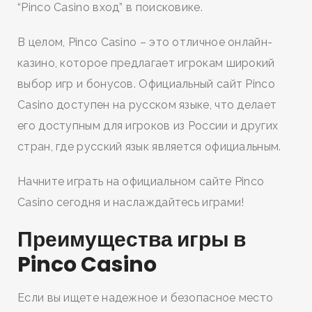
“Pinco Casino вход” в поисковике.
В целом, Pinco Casino – это отличное онлайн-
казино, которое предлагает игрокам широкий
выбор игр и бонусов. Официальный сайт Pinco
Casino доступен на русском языке, что делает
его доступным для игроков из России и других
стран, где русский язык является официальным.
Начните играть на официальном сайте Pinco
Casino сегодня и наслаждайтесь играми!
Преимущества игры в
Pinco Casino
Если вы ищете надежное и безопасное место