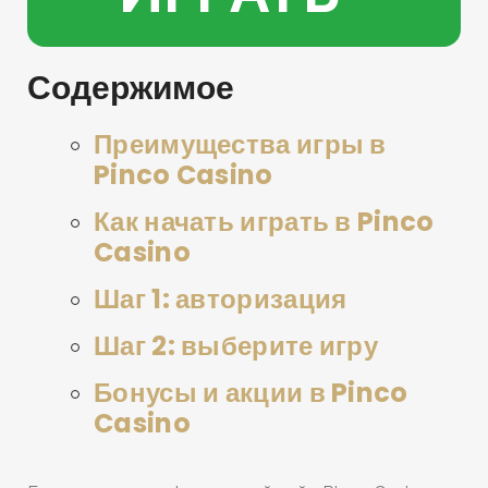
Содержимое
Преимущества игры в
Pinco Casino
Как начать играть в Pinco
Casino
Шаг 1: авторизация
Шаг 2: выберите игру
Бонусы и акции в Pinco
Casino