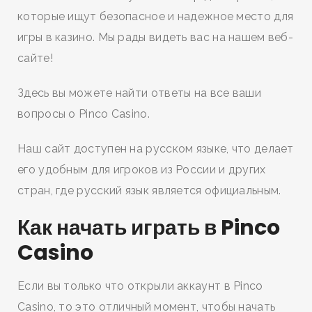
которые ищут безопасное и надежное место для
игры в казино. Мы рады видеть вас на нашем веб-
сайте!
Здесь вы можете найти ответы на все ваши
вопросы о Pinco Casino.
Наш сайт доступен на русском языке, что делает
его удобным для игроков из России и других
стран, где русский язык является официальным.
Как начать играть в Pinco
Casino
Если вы только что открыли аккаунт в Pinco
Casino, то это отличный момент, чтобы начать