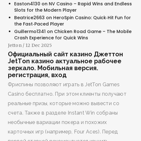
Easton4130
on
NV Casino – Rapid Wins and Endless
Slots for the Modern Player
Beatrice2663
on
HeroSpin Casino: Quick‑Hit Fun for
the Fast‑Paced Player
Guillermo1341
on
Chicken Road Game – The Mobile
Crash Experience for Quick Wins
Jetton
/ 12 Dec 2025
Официальный сайт казино Джеттон
JetТon казино актуальное рабочее
зеркало. Мобильная версия.
регистрация, вход
Фриспины позволяют играть в JetTon Games
Casino бесплатно. При этом клиенты получают
реальные призы, которые можно вывести со
счета. Также в разделе Instant Win собраны
необычные вариации покера и похожих
карточных игр (например, Four Aces). Перед