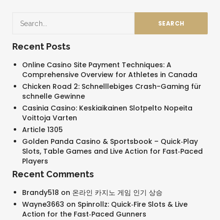
Recent Posts
Online Casino Site Payment Techniques: A
Comprehensive Overview for Athletes in Canada
Chicken Road 2: Schnelllebiges Crash-Gaming für
schnelle Gewinne
Casinia Casino: Keskiaikainen Slotpelto Nopeita
Voittoja Varten
Article 1305
Golden Panda Casino & Sportsbook – Quick‑Play
Slots, Table Games and Live Action for Fast‑Paced
Players
Recent Comments
Brandy518
on
온라인 카지노 게임 인기 상승
Wayne3663
on
Spinrollz: Quick‑Fire Slots & Live
Action for the Fast‑Paced Gunners