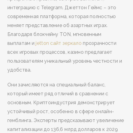
интеграцию с Telegram. Джеттон Геймс – это
современная платформа, которая полностью
меняет представление об азартных играх.
Благодаря блокчейну TON, мгновенным
выплатам и
jetton сайт зеркало
прозрачности
всех игровых процессов, казино предлагает
пользователям уникальный уровень честности и
удобства.
Они зачисляются на специальный баланс,
который имеет ряд отличий в сравнении с
основным. Криптоиндустрия демонстрирует
устойчивый рост, особенно в сфере онлайн-
гемблинга. Эксперты предсказывают увеличение
капитализации до 136,6 млрд долларов к 2029