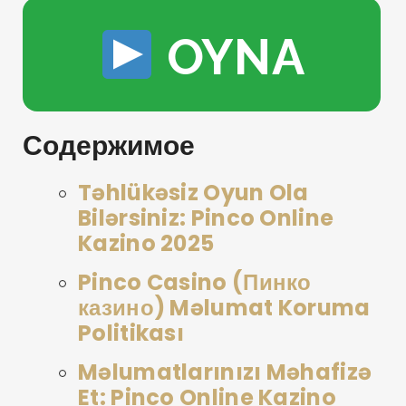
OYNA
Содержимое
Təhlükəsiz Oyun Ola
Bilərsiniz: Pinco Online
Kazino 2025
Pinco Casino (Пинко
казино) Məlumat Koruma
Politikası
Məlumatlarınızı Məhafizə
Et: Pinco Online Kazino