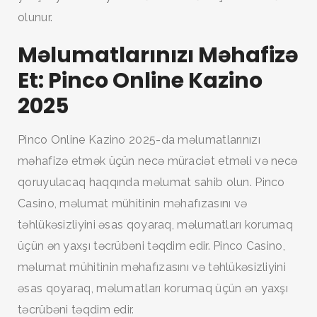
olunur.
Məlumatlarınızı Məhafizə
Et: Pinco Online Kazino
2025
Pinco Online Kazino 2025-da məlumatlarınızı
məhafizə etmək üçün necə müraciət etməli və necə
qoruyulacaq haqqında məlumat sahib olun. Pinco
Casino, məlumat mühitinin məhafızasını və
təhlükəsizliyini əsas qoyaraq, məlumatları korumaq
üçün ən yaxşı təcrübəni təqdim edir. Pinco Casino,
məlumat mühitinin məhafızasını və təhlükəsizliyini
əsas qoyaraq, məlumatları korumaq üçün ən yaxşı
təcrübəni təqdim edir.