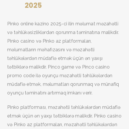
2025
Pinko online kazino 2025-ci ilin məlumat məzahətli
və təhlükəsizliklərdən qorunma təminatına malikdir.
Pinko casino və Pinko az platformaları,
məlumatların məhafızasını və məzahətli
təhlükələrdən müdafiə etmək üçün ən yaxşı
tətbiklərə malikdir. Pinco game və Pinco casino
promo code ilə oyunçu məzahətli təhlükələrdən
müdafiə etmək, məlumatları qorunmaq və münafiq
oyunçu təminatını artırmaq imkanı verir.
Pinko platforması, məzahətli təhlükələrdən müdafiə
etmək üçün ən yaxşı tətbiklərə malikdir. Pinko casino
və Pinko az platformaları, məzahətli təhlükələrdən