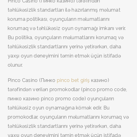
Pinco Casino (Пинко казино) tərəfindən
təhlükəsizlik standartları ilə hazırlanmış məlumat
koruma politikası, oyunçuların məlumatlarını
korumaq və təhlükəsiz oyun oynamağı imkanı verir.
Bu politika, oyunçuların məlumatlarını korumaq və
təhlükəsizlik standartlarını yerinə yetirərkən, daha
yaxşı oyun deneyimini təmin etmək üçün istifadə
olunur.
Pinco Casino (Пинко
pinco bet giriş
казино)
tərəfindən verilən promokodlar (pinco promo code,
пинко казино pinco promo code) oyunçuların
təhlükəsiz oyun oynamağına kömək edir. Bu
promokodlar, oyunçuların məlumatlarını korumaq və
təhlükəsizlik standartlarını yerinə yetirərkən, daha
yaxşı oyun deneyimini təmin etmək üçün istifadə