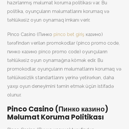
hazırlanmış məlumat koruma politikası var. Bu
politika, oyunçuların məlumatlarını korumaq və
təhlükəsiz oyun oynamaq imkanı verir.
Pinco Casino (Пинко
pinco bet giriş
казино)
tərəfindən verilən promokodlar (pinco promo code,
пинко казино pinco promo code) oyunçuların
təhlükəsiz oyun oynamağına kömək edir. Bu
promokodlar, oyunçuların məlumatlarını korumaq və
təhlükəsizlik standartlarını yerinə yetirərkən, daha
yaxşı oyun deneyimini təmin etmək üçün istifadə
SEARCH AND PRESS ENTER
olunur.
Pinco Casino (Пинко казино)
Məlumat Koruma Politikası