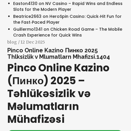
Easton4130
on
NV Casino – Rapid Wins and Endless
Slots for the Modern Player
Beatrice2663
on
HeroSpin Casino: Quick‑Hit Fun for
the Fast‑Paced Player
Guillermo1341
on
Chicken Road Game – The Mobile
Crash Experience for Quick Wins
blog
/ 12 Dec 2025
Pinco Online Kazino Пинко 2025
Thlksizlik v Mlumatlarn Mhafizsi.1404
Pinco Online Kazino
(Пинко) 2025 –
Təhlükəsizlik və
Məlumatların
Mühafizəsi