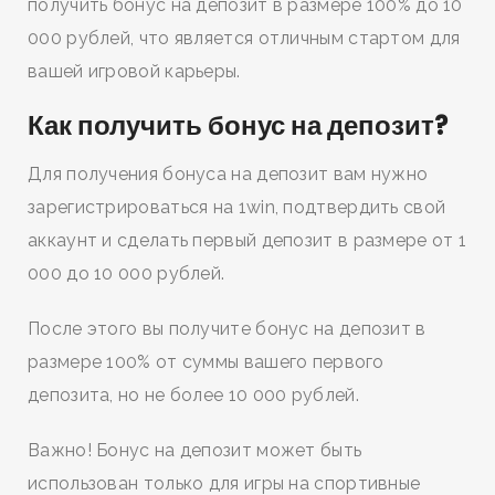
получить бонус на депозит в размере 100% до 10
000 рублей, что является отличным стартом для
вашей игровой карьеры.
Как получить бонус на депозит?
Для получения бонуса на депозит вам нужно
зарегистрироваться на 1win, подтвердить свой
аккаунт и сделать первый депозит в размере от 1
000 до 10 000 рублей.
После этого вы получите бонус на депозит в
размере 100% от суммы вашего первого
депозита, но не более 10 000 рублей.
Важно! Бонус на депозит может быть
использован только для игры на спортивные