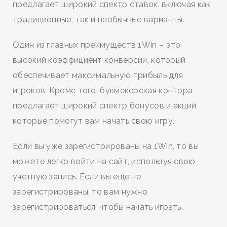
предлагает широкий спектр ставок, включая как
традиционные, так и необычные варианты.
Один из главных преимуществ 1Win – это
высокий коэффициент конверсии, который
обеспечивает максимальную прибыль для
игроков. Кроме того, букмекерская контора
предлагает широкий спектр бонусов и акций,
которые помогут вам начать свою игру.
Если вы уже зарегистрированы на 1Win, то вы
можете легко войти на сайт, используя свою
учетную запись. Если вы еще не
зарегистрированы, то вам нужно
зарегистрироваться, чтобы начать играть.