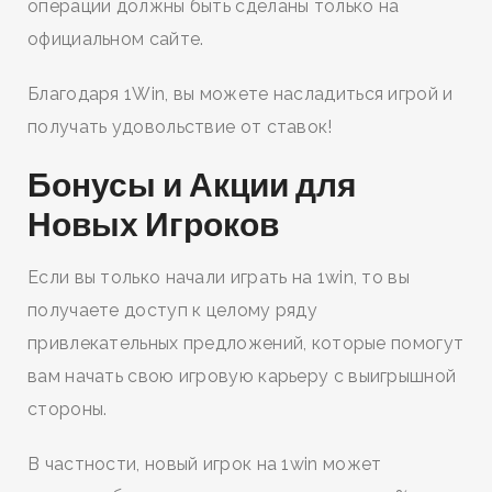
операции должны быть сделаны только на
официальном сайте.
Благодаря 1Win, вы можете насладиться игрой и
получать удовольствие от ставок!
Бонусы и Акции для
Новых Игроков
Если вы только начали играть на 1win, то вы
получаете доступ к целому ряду
привлекательных предложений, которые помогут
вам начать свою игровую карьеру с выигрышной
стороны.
В частности, новый игрок на 1win может