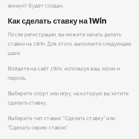
аккаунт будет создан.
Как сделать ставку на 1Win
После регистрации, вы можете начать делать
ставки на 1Win. Для этого, выполните следующие
шаги:
Войдите на сайт 1Win, используя ваш логин и
пароль.
Выберите спорт или игру, на которую вы хотите
сделать ставку.
Выберите тип ставки: “Сделать ставку” или
“Сделать серию ставок”.