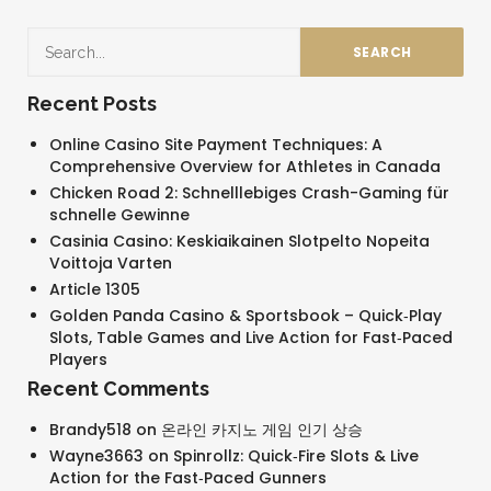
Recent Posts
Online Casino Site Payment Techniques: A
Comprehensive Overview for Athletes in Canada
Chicken Road 2: Schnelllebiges Crash-Gaming für
schnelle Gewinne
Casinia Casino: Keskiaikainen Slotpelto Nopeita
Voittoja Varten
Article 1305
Golden Panda Casino & Sportsbook – Quick‑Play
Slots, Table Games and Live Action for Fast‑Paced
Players
Recent Comments
Brandy518
on
온라인 카지노 게임 인기 상승
Wayne3663
on
Spinrollz: Quick‑Fire Slots & Live
Action for the Fast‑Paced Gunners