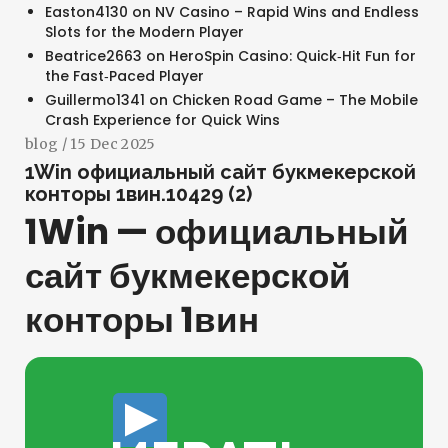
Easton4130
on
NV Casino – Rapid Wins and Endless
Slots for the Modern Player
Beatrice2663
on
HeroSpin Casino: Quick‑Hit Fun for
the Fast‑Paced Player
Guillermo1341
on
Chicken Road Game – The Mobile
Crash Experience for Quick Wins
blog
/ 15 Dec 2025
1Win официальный сайт букмекерской
конторы 1вин.10429 (2)
1Win — официальный
сайт букмекерской
конторы 1вин