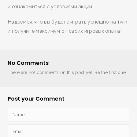
и ознакомиться с условиями акции.
Надеемся, что вы будете играть успешно на 1win
и получите максимум от своих игровых опыта!
No Comments
There are not comments on this post yet. Be the first one!
Post your Comment