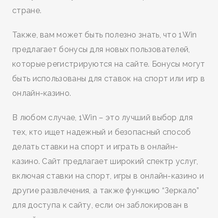
стране.
Также, вам может быть полезно знать, что 1Win
предлагает бонусы для новых пользователей,
которые регистрируются на сайте. Бонусы могут
быть использованы для ставок на спорт или игр в
онлайн-казино.
В любом случае, 1Win – это лучший выбор для
тех, кто ищет надежный и безопасный способ
делать ставки на спорт и играть в онлайн-
казино. Сайт предлагает широкий спектр услуг,
включая ставки на спорт, игры в онлайн-казино и
другие развлечения, а также функцию “Зеркало”
для доступа к сайту, если он заблокирован в