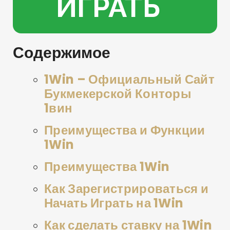
ИГРАТЬ
Содержимое
1Win – Официальный Сайт
Букмекерской Конторы
1вин
Преимущества и Функции
1Win
Преимущества 1Win
Как Зарегистрироваться и
Начать Играть на 1Win
Как сделать ставку на 1Win