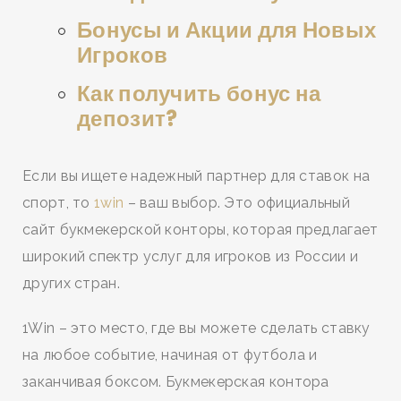
Бонусы и Акции для Новых
Игроков
Как получить бонус на
депозит?
Если вы ищете надежный партнер для ставок на
спорт, то
1win
– ваш выбор. Это официальный
сайт букмекерской конторы, которая предлагает
широкий спектр услуг для игроков из России и
других стран.
1Win – это место, где вы можете сделать ставку
на любое событие, начиная от футбола и
заканчивая боксом. Букмекерская контора