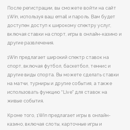
После регистрации, вы сможете войти на сайт
1Win, используя ваш email и пароль. Вам будет
доступен доступ к широкому спектру услуг,
включая ставки на спорт, игры в онлайн-казино и
другие развлечения.
1Win предлагает широкий спектр ставок на
спорт, включая футбол, баскетбол, теннис и
другие виды спорта. Вы можете сделать ставки
на матчи, турниры и другие события, а также
использовать функцию “Live” для ставок на
живые события.
Кроме того, 1Win предлагает игры в онлайн-
казино, включая слоты, карточные игры и