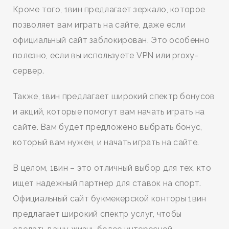
Кроме того, 1вин предлагает зеркало, которое
позволяет вам играть на сайте, даже если
официальный сайт заблокирован. Это особенно
полезно, если вы используете VPN или proxy-
сервер.
Также, 1вин предлагает широкий спектр бонусов
и акций, которые помогут вам начать играть на
сайте. Вам будет предложено выбрать бонус,
который вам нужен, и начать играть на сайте.
В целом, 1вин – это отличный выбор для тех, кто
ищет надежный партнер для ставок на спорт.
Официальный сайт букмекерской конторы 1вин
предлагает широкий спектр услуг, чтобы