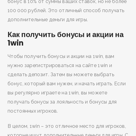
бонус в 10% от суммы ваших ставок, но не более
100 000 рублей. Это отличный способ получать
дополнительные деньги для игры.
Как получить бонусы и акции на
1win
Чтобы получить бонусы и акции на 1win, вам
нужно зарегистрироваться на сайте 1win и
сделать депозит. Затем вы можете выбрать
бонус, который вам нужен, и начать играть. Если
вы регулярно играете на 1win, вы можете
получать бонусы за лояльность и бонусы для
постоянных игроков.
В целом, 1win – это отличное место для игроков,
которые ищут дополнительные деньги для игры. С