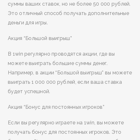
суммы ваших ставок, но не более 50 000 рублей.
Это отличный способ получать дополнительные
деньги для игры.
Акция “Большой выигрыш”
В 1win регулярно проводятся акции, где вы
можете выиграть большие суммы денег.
Например, в акции “Большой выигрыш” вы можете
выиграть 1 000 000 рублей, если ваша ставка
будет успешной.
Акция “Бонус для постоянных игроков”
Если вы регулярно играете на 1win, вы можете
получать бонус для постоянных игроков. Это