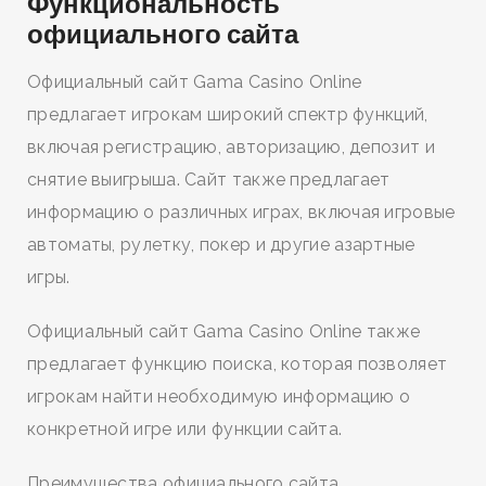
Функциональность
официального сайта
Официальный сайт Gama Casino Online
предлагает игрокам широкий спектр функций,
включая регистрацию, авторизацию, депозит и
снятие выигрыша. Сайт также предлагает
информацию о различных играх, включая игровые
автоматы, рулетку, покер и другие азартные
игры.
Официальный сайт Gama Casino Online также
предлагает функцию поиска, которая позволяет
игрокам найти необходимую информацию о
конкретной игре или функции сайта.
Преимущества официального сайта