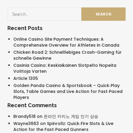
Recent Posts
Online Casino Site Payment Techniques: A
Comprehensive Overview for Athletes in Canada
Chicken Road 2: Schnelllebiges Crash-Gaming für
schnelle Gewinne
Casinia Casino: Keskiaikainen Slotpelto Nopeita
Voittoja Varten
Article 1305
Golden Panda Casino & Sportsbook – Quick‑Play
Slots, Table Games and Live Action for Fast‑Paced
Players
Recent Comments
Brandy518
on
온라인 카지노 게임 인기 상승
Wayne3663
on
Spinrollz: Quick‑Fire Slots & Live
Action for the Fast‑Paced Gunners