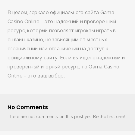
В целом, зеркало официального сайта Gama
Casino Online – это надежный и проверенный
ресурс, который позволяет игрокам играть в
онлайн-казино, не зависящим от местных
ограничений или ограничений на доступ к
официальному сайту. Если вы ищете надежный и
проверенный игорный ресурс, то Gama Casino
Online – это ваш выбор.
No Comments
There are not comments on this post yet. Be the first one!