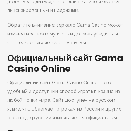
должны убедиться, что онлайн-казино является
лицензированным и надежным.
Обратите внимание: зеркало Gama Casino может
изменяться, поэтому игроки должны убедиться,
что зеркало является актуальным.
Официальный сайт Gama
Casino Online
Официальный сайт Gama Casino Online – это
удобный и доступный способ играть в казино из
любой точки мира. Сайт доступен на русском
языке, что облегчает игрокам из России и других
стран, где русский язык является официальным.