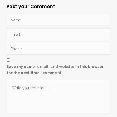
Post your Comment
Save my name, email, and website in this browser
for the next time I comment.