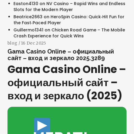
Easton4130
on
NV Casino – Rapid Wins and Endless
Slots for the Modern Player
Beatrice2663
on
HeroSpin Casino: Quick‑Hit Fun for
the Fast‑Paced Player
Guillermo1341
on
Chicken Road Game – The Mobile
Crash Experience for Quick Wins
blog
/ 16 Dec 2025
Gama Casino Online – официальный
сайт – вход и зеркало 2025.3289
Gama Casino Online –
официальный сайт –
вход и зеркало (2025)