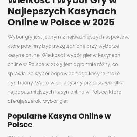
Wielkość i Wybór Gry w
Najlepszych Kasynach
Online w Polsce w 2025
Wybór gry jest jednym z najważniejszych aspektów,
które powinny być uwzględnione przy wyborze
kasyna online. Wielkość i wybór gier w kasynach
online w Polsce w 2025 jest ogromnie różny, co
sprawia, że wybór odpowiedniego kasyna może
być trudny. Warto więc, abyśmy przedstawili kilka
najpopularniejszych kasyn online w Polsce, które
oferują szeroki wybór gier.
Popularne Kasyna Online w
Polsce