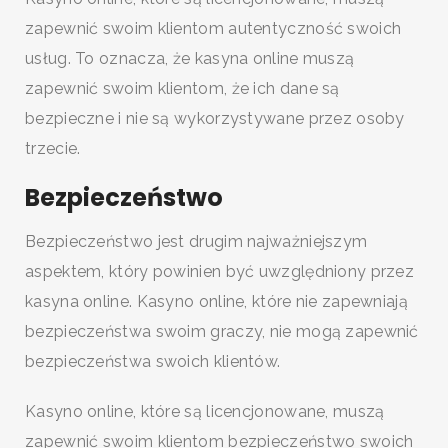
zapewnić swoim klientom autentyczność swoich
usług. To oznacza, że kasyna online muszą
zapewnić swoim klientom, że ich dane są
bezpieczne i nie są wykorzystywane przez osoby
trzecie.
Bezpieczeństwo
Bezpieczeństwo jest drugim najważniejszym
aspektem, który powinien być uwzględniony przez
kasyna online. Kasyno online, które nie zapewniają
bezpieczeństwa swoim graczy, nie mogą zapewnić
bezpieczeństwa swoich klientów.
Kasyno online, które są licencjonowane, muszą
zapewnić swoim klientom bezpieczeństwo swoich