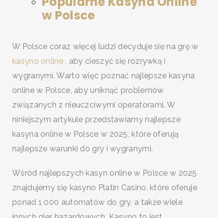
Popularne Kasyna Online
w Polsce
W Polsce coraz więcej ludzi decyduje się na grę w
kasyno online
, aby cieszyć się rozrywką i
wygranymi. Warto więc poznać najlepsze kasyna
online w Polsce, aby uniknąć problemów
związanych z nieuczciwymi operatorami. W
niniejszym artykule przedstawiamy najlepsze
kasyna online w Polsce w 2025, które oferują
najlepsze warunki do gry i wygranymi.
Wśród najlepszych kasyn online w Polsce w 2025
znajdujemy się kasyno Platin Casino, które oferuje
ponad 1 000 automatów do gry, a także wiele
innych gier hazardowych. Kasyno to jest