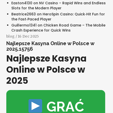
Easton4130
on
NV Casino – Rapid Wins and Endless
Slots for the Modern Player
Beatrice2663
on
HeroSpin Casino: Quick‑Hit Fun for
the Fast‑Paced Player
Guillermo1341
on
Chicken Road Game – The Mobile
Crash Experience for Quick Wins
blog
/ 16 Dec 2025
Najlepsze Kasyna Online w Polsce w
2025.15756
Najlepsze Kasyna
Online w Polsce w
2025
GRAĆ