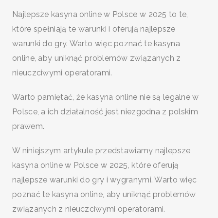
Najlepsze kasyna online w Polsce w 2025 to te,
które spełniają te warunki i oferują najlepsze
warunki do gry. Warto więc poznać te kasyna
online, aby uniknąć problemów związanych z
nieuczciwymi operatorami.
Warto pamiętać, że kasyna online nie są legalne w
Polsce, a ich działalność jest niezgodna z polskim
prawem.
W niniejszym artykule przedstawiamy najlepsze
kasyna online w Polsce w 2025, które oferują
najlepsze warunki do gry i wygranymi. Warto więc
poznać te kasyna online, aby uniknąć problemów
związanych z nieuczciwymi operatorami.