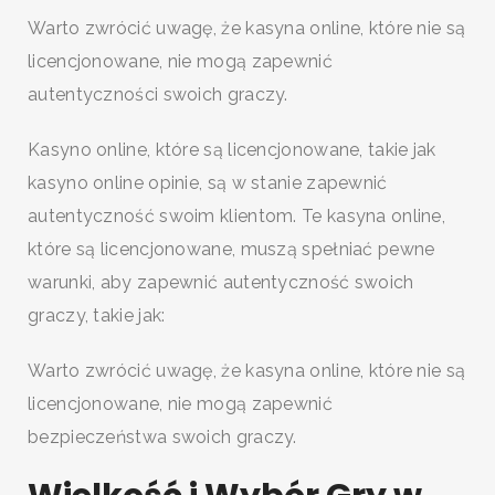
Warto zwrócić uwagę, że kasyna online, które nie są
licencjonowane, nie mogą zapewnić
autentyczności swoich graczy.
Kasyno online, które są licencjonowane, takie jak
kasyno online opinie, są w stanie zapewnić
autentyczność swoim klientom. Te kasyna online,
które są licencjonowane, muszą spełniać pewne
warunki, aby zapewnić autentyczność swoich
graczy, takie jak:
Warto zwrócić uwagę, że kasyna online, które nie są
licencjonowane, nie mogą zapewnić
bezpieczeństwa swoich graczy.