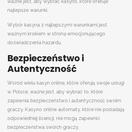
ważne jest, aby wybrać kasyno, które oferuje
najlepsze warunki.
SEARCH AND PRESS ENTER
Wybór kasyna z najlepszymi warunkami jest
ważnym krokiem w stronę emocjonującego
doświadczenia hazardu.
Bezpieczeństwo i
Autentyczność
Wśród wielu kasyn online, które oferują swoje usługi
w Polsce, ważne jest, aby wybrać to, które
zapewnia bezpieczeństwo i autentyczność swoim
graczy. Kasyno online automaty, które nie posiadają
odpowiedniej licencji, nie mogą zapewnić
bezpieczeństwa swoich graczy.