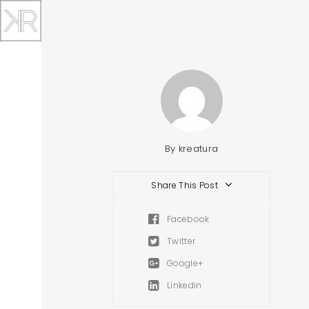
By
kreatura
Share This Post
Facebook
Twitter
Google+
Linkedin