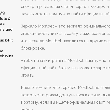
спектр игр, включая слоты, карточные игры 
상승
начать играть, вам нужно найти официальный
Slots &
ers
Зеркало Mostbet – это зеркало официальног
ins and
игрокам доступиться к сайту, даже если он 
ick‑Hit
что зеркало Mostbet находится на других с
блокировке.
e –
ick Wins
Чтобы начать играть на Mostbet, вам нужно 
официальный сайт. Затем вы сможете зарегис
играть.
Важно помнить, что зеркало Mostbet не явля
позволяет игрокам доступиться к официальн
Поэтому, если вы ищете официальный сайт М
выбор.