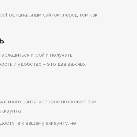
bet официальным сайтом, перед тем как
ь
насладиться игрой и получать
ность и удобство – это два важных
иального сайта, которое позволяет вам
аккаунта.
доступа к вашему аккаунту, не