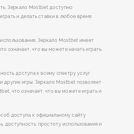
ь. Зеркало Mostbet доступно
 играть и делать ставки в любое время
использования. Зеркало Mostbet имеет
то означает, что вы можете начать играть
ость доступа к всему спектру услуг
 и другие игры. Зеркало Mostbet позволяет
bet, что означает, что вы можете играть и
пособ доступа к официальному сайту
ь, доступность, простоту использования и