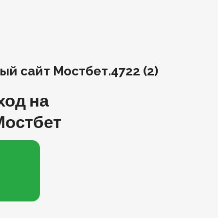
ый сайт Мостбет.4722 (2)
ход на
Мостбет