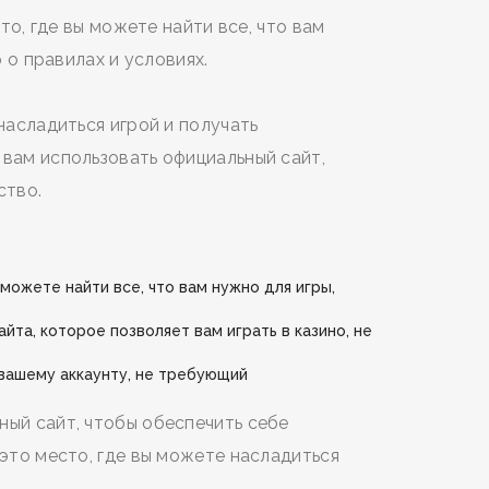
о, где вы можете найти все, что вам
 о правилах и условиях.
насладиться игрой и получать
вам использовать официальный сайт,
ство.
можете найти все, что вам нужно для игры,
йта, которое позволяет вам играть в казино, не
вашему аккаунту, не требующий
ый сайт, чтобы обеспечить себе
это место, где вы можете насладиться