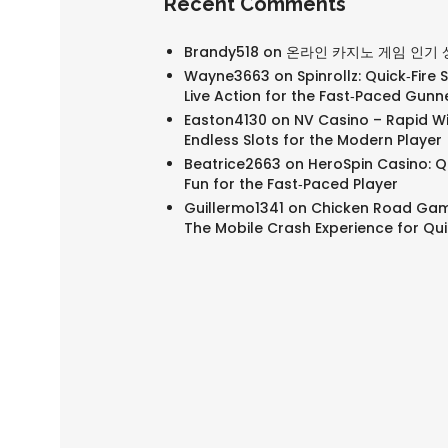
Recent Comments
Brandy518
on
온라인 카지노 게임 인기 
Wayne3663
on
Spinrollz: Quick‑Fire 
Live Action for the Fast‑Paced Gunn
Easton4130
on
NV Casino – Rapid W
Endless Slots for the Modern Player
Beatrice2663
on
HeroSpin Casino: Qu
Fun for the Fast‑Paced Player
Guillermo1341
on
Chicken Road Gam
The Mobile Crash Experience for Qu