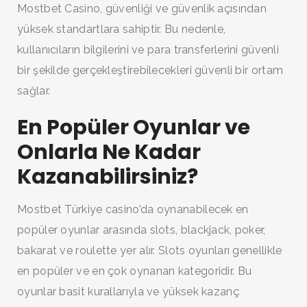
Mostbet Casino, güvenliği ve güvenlik açısından
yüksek standartlara sahiptir. Bu nedenle,
kullanıcıların bilgilerini ve para transferlerini güvenli
bir şekilde gerçekleştirebilecekleri güvenli bir ortam
sağlar.
En Popüler Oyunlar ve
SEARCH AND PRESS ENTER
Onlarla Ne Kadar
Kazanabilirsiniz?
Mostbet Türkiye casino’da oynanabilecek en
popüler oyunlar arasında slots, blackjack, poker,
bakarat ve roulette yer alır. Slots oyunları genellikle
en popüler ve en çok oynanan kategoridir. Bu
oyunlar basit kurallarıyla ve yüksek kazanç