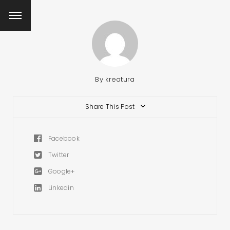
By
kreatura
Share This Post
Facebook
Twitter
Google+
Linkedin