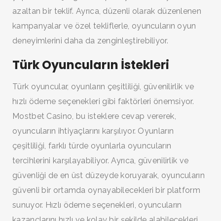
azaltan bir teklif. Ayrıca, düzenli olarak düzenlenen
kampanyalar ve özel tekliflerle, oyuncuların oyun
deneyimlerini daha da zenginleştirebiliyor.
Türk Oyuncuların İstekleri
Türk oyuncular, oyunların çeşitliliği, güvenilirlik ve
hızlı ödeme seçenekleri gibi faktörleri önemsiyor.
Mostbet Casino, bu isteklere cevap vererek,
oyuncuların ihtiyaçlarını karşılıyor. Oyunların
çeşitliliği, farklı türde oyunlarla oyuncuların
tercihlerini karşılayabiliyor. Ayrıca, güvenilirlik ve
güvenliği de en üst düzeyde koruyarak, oyuncuların
güvenli bir ortamda oynayabilecekleri bir platform
sunuyor. Hızlı ödeme seçenekleri, oyuncuların
kazançlarını hızlı ve kolay bir şekilde alabilecekleri