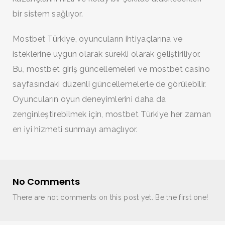
bir sistem sağlıyor.
Mostbet Türkiye, oyuncuların ihtiyaçlarına ve
isteklerine uygun olarak sürekli olarak geliştiriliyor.
Bu, mostbet giriş güncellemeleri ve mostbet casino
sayfasındaki düzenli güncellemelerle de görülebilir.
Oyuncuların oyun deneyimlerini daha da
zenginleştirebilmek için, mostbet Türkiye her zaman
en iyi hizmeti sunmayı amaçlıyor.
No Comments
There are not comments on this post yet. Be the first one!