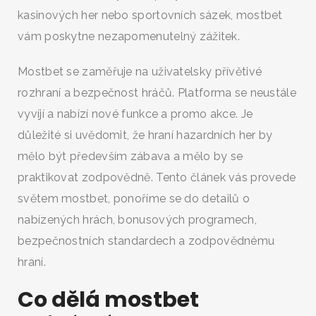
kasinových her nebo sportovních sázek, mostbet
vám poskytne nezapomenutelný zážitek.
Mostbet se zaměřuje na uživatelsky přívětivé
rozhraní a bezpečnost hráčů. Platforma se neustále
vyvíjí a nabízí nové funkce a promo akce. Je
důležité si uvědomit, že hraní hazardních her by
mělo být především zábava a mělo by se
praktikovat zodpovědně. Tento článek vás provede
světem mostbet, ponoříme se do detailů o
nabízených hrách, bonusových programech,
bezpečnostních standardech a zodpovědnému
hraní.
Co dělá mostbet