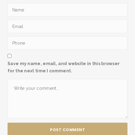
Save my name, email, and website in this browser
for the next time I comment.