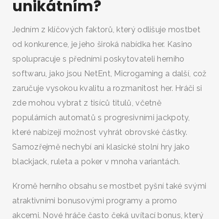
unikátním?
Jedním z klíčových faktorů, který odlišuje mostbet
od konkurence, je jeho široká nabídka her. Kasino
spolupracuje s předními poskytovateli herního
softwaru, jako jsou NetEnt, Microgaming a další, což
zaručuje vysokou kvalitu a rozmanitost her. Hráči si
zde mohou vybrat z tisíců titulů, včetně
populárních automatů s progresivními jackpoty,
které nabízejí možnost vyhrát obrovské částky.
Samozřejmě nechybí ani klasické stolní hry jako
blackjack, ruleta a poker v mnoha variantách.
Kromě herního obsahu se mostbet pyšní také svými
atraktivními bonusovými programy a promo
akcemi. Nové hráče často čeká uvítací bonus, který