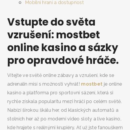
Mobilní hraní a dostupnost
Vstupte do světa
vzrušení: mostbet
online kasino a sázky
pro opravdové hráče.
Vítejte ve světě online zábavy a vzrušení, kde se
adrenalin mísí s možností vyhrát!
mostbet
je online
kasino a platforma pro sportovní sázení, která si
rychle získala popularitu mezi hráči po celém světě.
Nabízí širokou škálu her, od klasických automatů a
stolních her až po moderní video sloty a live kasino,
kde hrajete s reálnými krupiéry. Ať už jste fanouškem