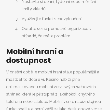
Nastavte si denní, týdenní nebo měsíční
limity vkladů.
Využívejte funkci sebevyloučení.
Obraťte se na pomocné organizace v
případě, že máte problém.
Mobilní hraní a
dostupnost
V dnešní době je mobilní hraní stále populárnější a
mostbet to dobře ví. Kasino nabízí plně
optimalizovanou mobilní verzi svých webových
stránek, která je přístupná z jakéhokoli chytrého
telefonu nebo tabletu. Mobilní verze nabízí stejnou
funkcionalitu a herní zážitek jako desktopová verze.