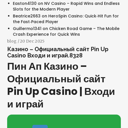
Easton4130
on
NV Casino – Rapid Wins and Endless
Slots for the Modern Player
Beatrice2663
on
HeroSpin Casino: Quick‑Hit Fun for
the Fast‑Paced Player
Guillermo1341
on
Chicken Road Game – The Mobile
Crash Experience for Quick Wins
blog
/ 20 Dec 2025
Казино – Официальный сайт Pin Up
Casino Входи и играй.8328
Пин Ап Казино –
Официальный сайт
Pin Up Casino | Входи
и играй