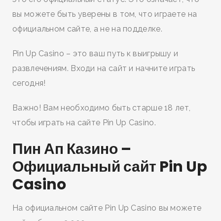
вы можете быть уверены в том, что играете на
официальном сайте, а не на подделке.
Pin Up Casino – это ваш путь к выигрышу и
развлечениям. Входи на сайт и начните играть
сегодня!
Важно! Вам необходимо быть старше 18 лет,
чтобы играть на сайте Pin Up Casino.
Пин Ап Казино –
Официальный сайт Pin Up
Casino
На официальном сайте Pin Up Casino вы можете