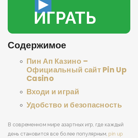
ИГРАТЬ
Содержимое
Пин Ап Казино –
Официальный сайт Pin Up
Casino
Входи и играй
Удобство и безопасность
В современном мире азартных игр, где каждый
день становится все более популярным,
pin up