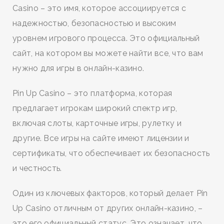
Casino – это имя, которое ассоциируется с
надежностью, безопасностью и высоким
уровнем игрового процесса. Это официальный
сайт, на котором вы можете найти все, что вам
нужно для игры в онлайн-казино.
Pin Up Casino – это платформа, которая
предлагает игрокам широкий спектр игр,
включая слоты, карточные игры, рулетку и
другие. Все игры на сайте имеют лицензии и
сертификаты, что обеспечивает их безопасность
и честность.
Один из ключевых факторов, который делает Pin
Up Casino отличным от других онлайн-казино, –
это его официальный статус. Это означает, что