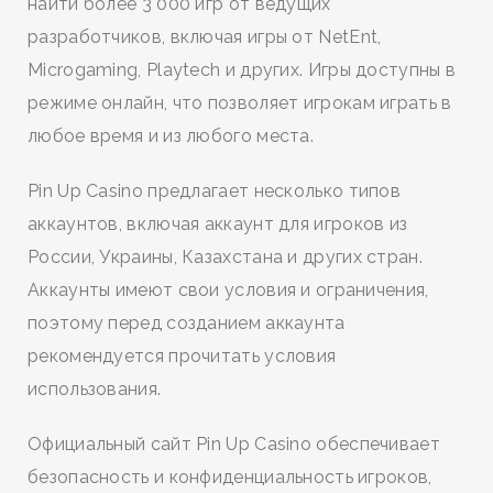
найти более 3 000 игр от ведущих
разработчиков, включая игры от NetEnt,
Microgaming, Playtech и других. Игры доступны в
режиме онлайн, что позволяет игрокам играть в
любое время и из любого места.
Pin Up Casino предлагает несколько типов
аккаунтов, включая аккаунт для игроков из
России, Украины, Казахстана и других стран.
Аккаунты имеют свои условия и ограничения,
поэтому перед созданием аккаунта
рекомендуется прочитать условия
использования.
Официальный сайт Pin Up Casino обеспечивает
безопасность и конфиденциальность игроков,