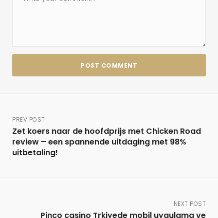
PREV POST
Zet koers naar de hoofdprijs met Chicken Road
review – een spannende uitdaging met 98%
uitbetaling!
NEXT POST
Pinco casino Trkiyede mobil uygulama ve