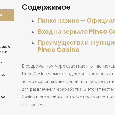
Содержимое
Пинко казино – Официал
Вход на зеркало Pinco C
Преимущества и функци
ues: A
Pinco Casino
s in
sh-
В современном мире азартных игр, где кажд
Pinco Casino является одним из лидеров в э
lto
целью создания уникальной платформы для 
для развлечения и заработка. В этом тексте
 –
ive
Casino и его зеркало, а также преимущества
платформа.