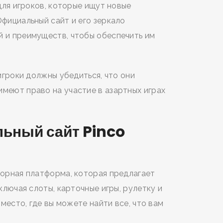
 для игроков, которые ищут новые
Официальный сайт и его зеркало
й и преимуществ, чтобы обеспечить им
 игроки должны убедиться, что они
меют право на участие в азартных играх
льный сайт Pinco
горная платформа, которая предлагает
ключая слоты, карточные игры, рулетку и
 место, где вы можете найти все, что вам