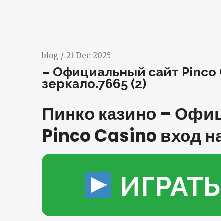
blog
/ 21 Dec 2025
– Официальный сайт Pinco 
зеркало.7665 (2)
Пинко казино – Офи
Pinco Casino вход н
ИГРАТЬ