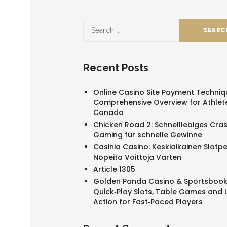
Recent Posts
Online Casino Site Payment Techniq
Comprehensive Overview for Athlete
Canada
Chicken Road 2: Schnelllebiges Cra
Gaming für schnelle Gewinne
Casinia Casino: Keskiaikainen Slotpe
Nopeita Voittoja Varten
Article 1305
Golden Panda Casino & Sportsbook
Quick‑Play Slots, Table Games and L
Action for Fast‑Paced Players