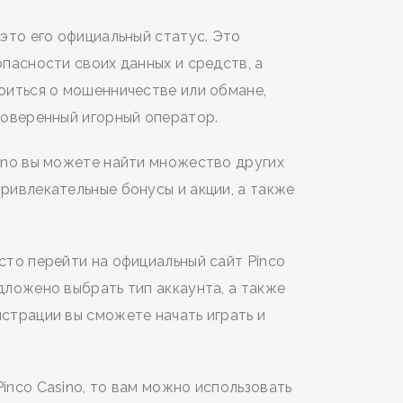
 это его официальный статус. Это
опасности своих данных и средств, а
коиться о мошенничестве или обмане,
проверенный игорный оператор.
sino вы можете найти множество других
ривлекательные бонусы и акции, а также
сто перейти на официальный сайт Pinco
дложено выбрать тип аккаунта, а также
истрации вы сможете начать играть и
inco Casino, то вам можно использовать