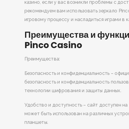
казино, если у вас возникли проблемы с дос
рекомендуем вам использовать зеркало Pinco
игровому процессу и насладиться играми в к
Преимущества и функци
Pinco Casino
Преимущества:
Безопасность и конфиденциальность – офици
безопасность и конфиденциальность пользов
технологии шифрования и защиты данных.
Удобство и доступность – сайт доступен на 
может быть использован на различных устро
планшеты.