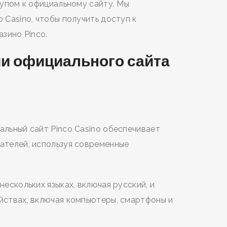
тупом к официальному сайту. Мы
 Casino, чтобы получить доступ к
азино Pinco.
и официального сайта
альный сайт Pinco Casino обеспечивает
ателей, используя современные
нескольких языках, включая русский, и
йствах, включая компьютеры, смартфоны и