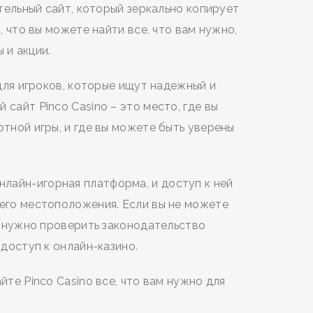
ительный сайт, который зеркально копирует
, что вы можете найти все, что вам нужно,
ы и акции.
 для игроков, которые ищут надежный и
сайт Pinco Casino – это место, где вы
тной игры, и где вы можете быть уверены
лайн-игорная платформа, и доступ к ней
его местоположения. Если вы не можете
ам нужно проверить законодательство
 доступ к онлайн-казино.
йте Pinco Casino все, что вам нужно для