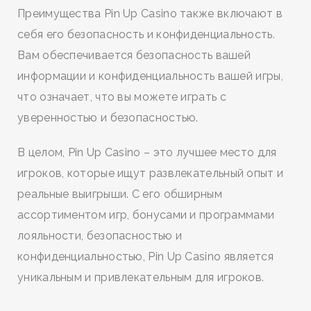
Преимущества Pin Up Casino также включают в
себя его безопасность и конфиденциальность.
Вам обеспечивается безопасность вашей
информации и конфиденциальность вашей игры,
что означает, что вы можете играть с
уверенностью и безопасностью.
В целом, Pin Up Casino – это лучшее место для
игроков, которые ищут развлекательный опыт и
реальные выигрыши. С его обширным
ассортиментом игр, бонусами и программами
лояльности, безопасностью и
конфиденциальностью, Pin Up Casino является
уникальным и привлекательным для игроков.