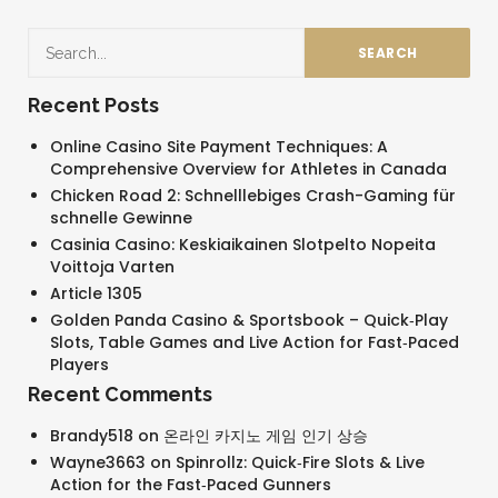
Recent Posts
Online Casino Site Payment Techniques: A
Comprehensive Overview for Athletes in Canada
Chicken Road 2: Schnelllebiges Crash-Gaming für
schnelle Gewinne
Casinia Casino: Keskiaikainen Slotpelto Nopeita
Voittoja Varten
Article 1305
Golden Panda Casino & Sportsbook – Quick‑Play
Slots, Table Games and Live Action for Fast‑Paced
Players
Recent Comments
Brandy518
on
온라인 카지노 게임 인기 상승
Wayne3663
on
Spinrollz: Quick‑Fire Slots & Live
Action for the Fast‑Paced Gunners