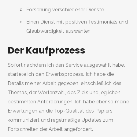
Forschung verschiedener Dienste
Einen Dienst mit positiven Testimonials und
Glaubwürdigkeit auswählen
Der Kaufprozess
Sofort nachdem ich den Service ausgewählt habe,
SEARCH AND PRESS ENTER
startete ich den Erwerbsprozess. Ich habe die
Details meiner Arbeit gegeben, einschließlich des
Themas, der Wortanzahl, des Ziels und jeglichen
bestimmten Anforderungen. Ich habe ebenso meine
Erwartungen an die Top-Qualität des Papiers
kommuniziert und regelmäßige Updates zum
Fortschreiten der Arbeit angefordert.