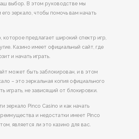
 ваш выбор. В этом руководстве мы
 его зеркало, чтобы помочь вам начать
о, которое предлагает широкий спектр игр,
угие. Казино имеет официальный сайт, где
зит и начать играть.
айт может быть заблокирован, и в этом
кало – это зеркальная копия официального
ь играть, не зависящий от блокировки.
и зеркало Pinco Casino и как начать
 преимущества и недостатки имеет Pinco
том, является ли это казино для вас.