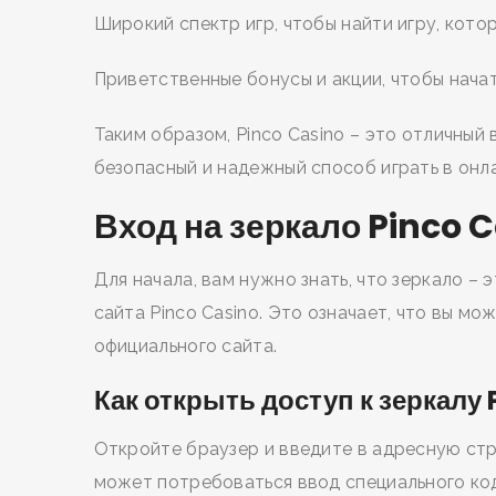
Широкий спектр игр, чтобы найти игру, кото
Приветственные бонусы и акции, чтобы нача
Таким образом, Pinco Casino – это отличный
безопасный и надежный способ играть в онл
Вход на зеркало Pinco 
Для начала, вам нужно знать, что зеркало –
сайта Pinco Casino. Это означает, что вы мож
официального сайта.
Как открыть доступ к зеркалу
Откройте браузер и введите в адресную стр
может потребоваться ввод специального код