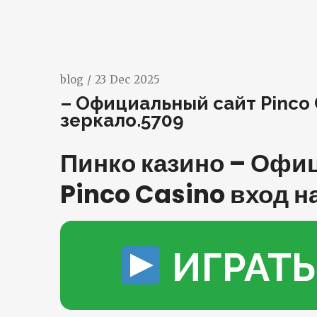
blog
/ 23 Dec 2025
– Официальный сайт Pinco 
зеркало.5709
Пинко казино – Офи
Pinco Casino вход н
ИГРАТЬ