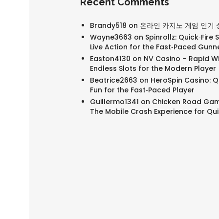
Recent Comments
Brandy518
on
온라인 카지노 게임 인기 
Wayne3663
on
Spinrollz: Quick‑Fire 
Live Action for the Fast‑Paced Gunn
Easton4130
on
NV Casino – Rapid W
Endless Slots for the Modern Player
Beatrice2663
on
HeroSpin Casino: Qu
Fun for the Fast‑Paced Player
Guillermo1341
on
Chicken Road Gam
The Mobile Crash Experience for Qu