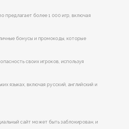
no предлагает более 1 000 игр, включая
личные бонусы и промокоды, которые
зопасность своих игроков, используя
ких языках, включая русский, английский и
циальный сайт может быть заблокирован, и