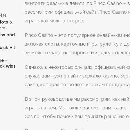
выиграть реальные деньги, то Pinco Casino –
рассмотрим официальный сайт Pinco Casino и
상승
играть как можно скорее.
Slots &
ers
ins and
Pinco Casino – это популярное онлайн-казин
включая слоты, карточные игры, рулетку и др
ick‑Hit
вы можете зарегистрироваться, сделать депо
e –
ick Wins
Однако, в некоторых случаях, официальный с
случае вам нужно найти зеркало казино. Зер
сайта, которая позволяет игрокам продолжат
В этом руководстве мы рассмотрим, как найт
играть на нем. Мы также рассмотрим, какие
Casino, чтобы помочь вам принять решение о 