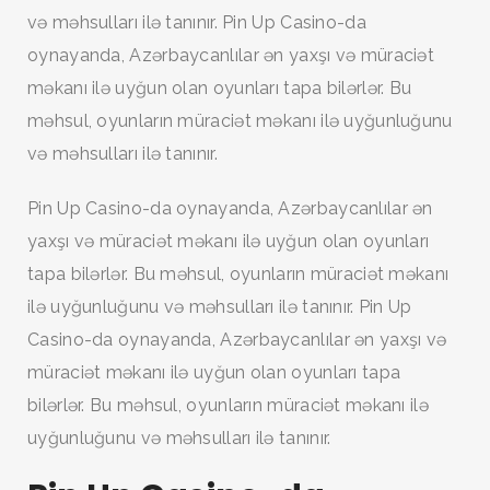
və məhsulları ilə tanınır. Pin Up Casino-da
oynayanda, Azərbaycanlılar ən yaxşı və müraciət
məkanı ilə uyğun olan oyunları tapa bilərlər. Bu
məhsul, oyunların müraciət məkanı ilə uyğunluğunu
və məhsulları ilə tanınır.
Pin Up Casino-da oynayanda, Azərbaycanlılar ən
yaxşı və müraciət məkanı ilə uyğun olan oyunları
SEARCH AND PRESS ENTER
tapa bilərlər. Bu məhsul, oyunların müraciət məkanı
ilə uyğunluğunu və məhsulları ilə tanınır. Pin Up
Casino-da oynayanda, Azərbaycanlılar ən yaxşı və
müraciət məkanı ilə uyğun olan oyunları tapa
bilərlər. Bu məhsul, oyunların müraciət məkanı ilə
uyğunluğunu və məhsulları ilə tanınır.