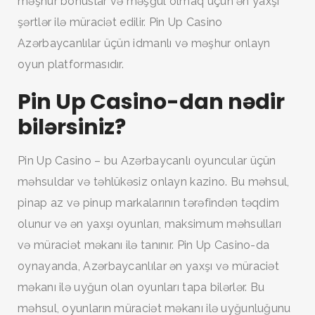
məşhur bonuslar və məşğul olmaq üçün ən yaxşı
şərtlər ilə müraciət edilir. Pin Up Casino
Azərbaycanlılar üçün idmanlı və məşhur onlayn
oyun platformasıdır.
Pin Up Casino-dan nədir
bilərsiniz?
Pin Up Casino – bu Azərbaycanlı oyuncular üçün
məhsuldar və təhlükəsiz onlayn kazino. Bu məhsul,
pinap az və pinup markalarının tərəfindən təqdim
olunur və ən yaxşı oyunları, maksimum məhsulları
və müraciət məkanı ilə tanınır. Pin Up Casino-da
oynayanda, Azərbaycanlılar ən yaxşı və müraciət
məkanı ilə uyğun olan oyunları tapa bilərlər. Bu
məhsul, oyunların müraciət məkanı ilə uyğunluğunu