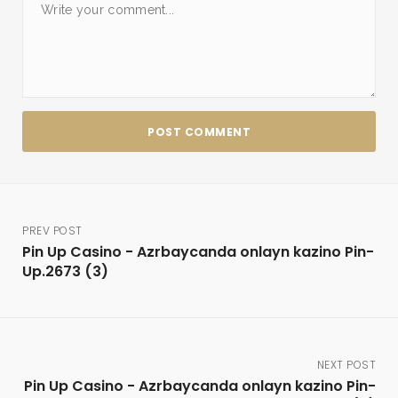
PREV POST
Pin Up Casino - Azrbaycanda onlayn kazino Pin-
Up.2673 (3)
NEXT POST
Pin Up Casino - Azrbaycanda onlayn kazino Pin-