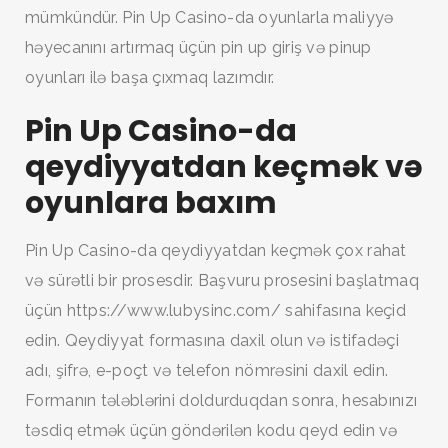
mümkündür. Pin Up Casino-da oyunlarla maliyyə
həyecanını artırmaq üçün pin up giriş və pinup
oyunları ilə başa çıxmaq lazımdır.
Pin Up Casino-da
qeydiyyatdan keçmək və
oyunlara baxım
Pin Up Casino-da qeydiyyatdan keçmək çox rahat
və sürətli bir prosesdir. Başvuru prosesini başlatmaq
üçün https://www.lubysinc.com/ sahifasına keçid
edin. Qeydiyyat formasına daxil olun və istifadəçi
adı, şifrə, e-poçt və telefon nömrəsini daxil edin.
Formanın tələblərini doldurduqdan sonra, hesabınızı
təsdiq etmək üçün göndərilən kodu qeyd edin və