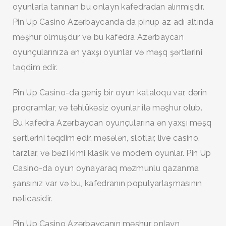
oyunlarla tanınan bu onlayn kafedradan alınmışdır.
Pin Up Casino Azərbaycanda da pinup az adı altında
məşhur olmuşdur və bu kafedra Azərbaycan
oyunçularınıza ən yaxşı oyunlar və məşq şərtlərini
təqdim edir.
Pin Up Casino-da geniş bir oyun kataloqu var, dərin
proqramlar, və təhlükəsiz oyunlar ilə məşhur olub.
Bu kafedra Azərbaycan oyunçularına ən yaxşı məşq
şərtlərini təqdim edir, məsələn, slotlar, live casino,
tarzlar, və bəzi kimi klasik və modern oyunlar. Pin Up
Casino-da oyun oynayaraq məzmunlu qazanma
şansınız var və bu, kafedranın populyarlaşmasının
nəticəsidir.
Pin Up Casino Azərbaycanın məşhur onlayn