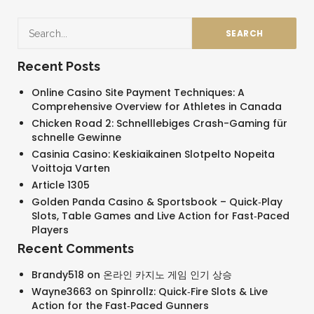
Recent Posts
Online Casino Site Payment Techniques: A
Comprehensive Overview for Athletes in Canada
Chicken Road 2: Schnelllebiges Crash-Gaming für
schnelle Gewinne
Casinia Casino: Keskiaikainen Slotpelto Nopeita
Voittoja Varten
Article 1305
Golden Panda Casino & Sportsbook – Quick‑Play
Slots, Table Games and Live Action for Fast‑Paced
Players
Recent Comments
Brandy518
on
온라인 카지노 게임 인기 상승
Wayne3663
on
Spinrollz: Quick‑Fire Slots & Live
Action for the Fast‑Paced Gunners