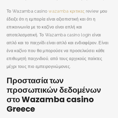
Το Wazamba casino
wazamba κριτικες
review μου
έδειξε ότι η εμπειρία είναι αξιοπιστική και ότι η
επικοινωνία με το καζίνο είναι απλή και
αποτελεσματική. Το Wazamba casino login είναι
απλό και το παιχνίδι είναι απλό και ενδιαφέρον. Είναι
ένα καζίνο που θα μπορούσε να προσελκύσει κάθε
επιθυμητή παιχνιδιού, από τους αρχικούς παίκτες
μέχρι τους πιο εμπειρογνώμονες.
Προστασία των
προσωπικών δεδομένων
στο Wazamba casino
Greece