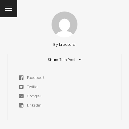
By
kreatura
Share This Post
Facebook
Twitter
Google+
Linkedin