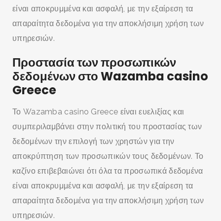
είναι αποκρυμμένα και ασφαλή, με την εξαίρεση τα
απαραίτητα δεδομένα για την αποκλήσιμη χρήση των
υπηρεσιών.
Προστασία των προσωπικών
δεδομένων στο Wazamba casino
Greece
Το Wazamba casino Greece είναι ευελιξίας και
συμπεριλαμβάνει στην πολιτική του προστασίας των
δεδομένων την επιλογή των χρηστών για την
αποκρύπτηση των προσωπικών τους δεδομένων. Το
καζίνο επιβεβαιώνει ότι όλα τα προσωπικά δεδομένα
είναι αποκρυμμένα και ασφαλή, με την εξαίρεση τα
απαραίτητα δεδομένα για την αποκλήσιμη χρήση των
υπηρεσιών.