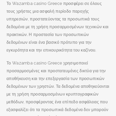
Το Wazamba casino Greece προσφέρει σε όλους
SEARCH AND PRESS ENTER
τους χρήστες μια ασφαλή περίοδο παροχής
υπηρεσιών, προστατεύοντας τα προσωπικά τους
δεδομένα με τη χρήση προσαρμοσμένων τεχνικών και
πρακτικών. Η προστασία των προσωπικών
δεδομένων είναι ένα βασικό πρότυπο για την
εγκυρότητα και την επικουρικότητα του καζίνου.
Το Wazamba casino Greece χρησιμοποιεί
προσαρμοσμένες και προστατευμένες δικτύα για την
αποθήκευση και την επεξεργασία των προσωπικών
δεδομένων των χρηστών. Τα δεδομένα αποθηκεύονται
με τη χρήση προσαρμοσμένων κρυπτογραφικών
μεθόδων, προσφέροντας ένα επίπεδο ασφάλειας που
εξασφαλίζει ότι τα προσωπικά δεδομένα δεν μπορούν