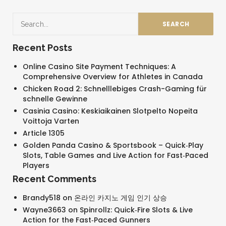
Recent Posts
Online Casino Site Payment Techniques: A
Comprehensive Overview for Athletes in Canada
Chicken Road 2: Schnelllebiges Crash-Gaming für
schnelle Gewinne
Casinia Casino: Keskiaikainen Slotpelto Nopeita
Voittoja Varten
Article 1305
Golden Panda Casino & Sportsbook – Quick‑Play
Slots, Table Games and Live Action for Fast‑Paced
Players
Recent Comments
Brandy518
on
온라인 카지노 게임 인기 상승
Wayne3663
on
Spinrollz: Quick‑Fire Slots & Live
Action for the Fast‑Paced Gunners