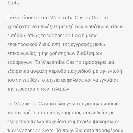
Slots.
Για να είσοδετε στο Wazamba Casino Greece,
χρειάζεστε να επιλέξετε μεταξύ των διαθέσιμων είδων
εισόδου, όπως το Wazamba Login μέσω
εлектρονικού διευθυντή, της εγγραφής μέσω
επικοινωνίας ή της χρήσης των διαθέσιμων
εφαρμογών. Το Wazamba Casino προσφέρει μια
εξαιρετικά ασφαλή περίοδο παιχνιδιού, με την εντολή
του να επιβάλει στοιχεία ασφαλείας και να εγγυάται
την προστασία των πελατών.
Το Wazamba Casino είναι γνωστό για την πλούσια
προσφορά του του προγράμματος παιχνιδιών, με
εξαιρετικά πολλά παιχνίδια, συμπεριλαμβανομένων
των Wazamba Slots. Τα παιχνίδια αυτά προσφέρουν