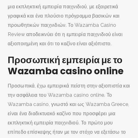
μια εκπληκτική εμπειρία παιχνιδιού, με εξαιρετικά
γραφικά και ένα πλούσιο πρόγραμμα βασικών και
προωθητικών παιχνιδιών. Το Wazamba Casino
Review αποδεικνύει ότι η εμπειρία παιχνιδιού είναι
αξιοποιημένη και ότι το καζίνο είναι αξιόπιστο.
Προσωπική εμπειρία με το
Wazamba casino online
Προσωπικά, έχω εμπειρικά πείστη στην αξιοπιστία και
την ασφάλεια του Wazamba casino online. Το
Wazamba casino, γνωστό και ως Wazamba Greece,
είναι ένα διαδικτυακό καζίνο που προσφέρει μια
εκπληκτική εμπειρία παιχνιδιού. Το πρώτο μου
επίπεδο επίσκεψης ήταν με τον στόχο να εξετάσω το