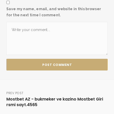
Save my name, email, and website in this browser
for the next time I comment.
PREV POST
Mostbet AZ - bukmeker ve kazino Mostbet Giri
rsmi sayt.4565