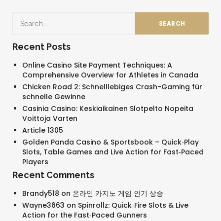
Recent Posts
Online Casino Site Payment Techniques: A
Comprehensive Overview for Athletes in Canada
Chicken Road 2: Schnelllebiges Crash-Gaming für
schnelle Gewinne
Casinia Casino: Keskiaikainen Slotpelto Nopeita
Voittoja Varten
Article 1305
Golden Panda Casino & Sportsbook – Quick‑Play
Slots, Table Games and Live Action for Fast‑Paced
Players
Recent Comments
Brandy518
on
온라인 카지노 게임 인기 상승
Wayne3663
on
Spinrollz: Quick‑Fire Slots & Live
Action for the Fast‑Paced Gunners