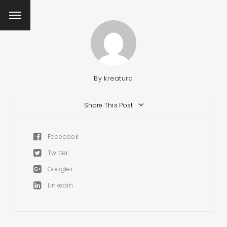
By
kreatura
Share This Post
Facebook
Twitter
Google+
Linkedin