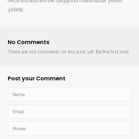
necə istifadə etmək haqqında məlumatlar yerinə
yetirilir.
No Comments
There are not comments on this post yet. Be the first one!
Post your Comment