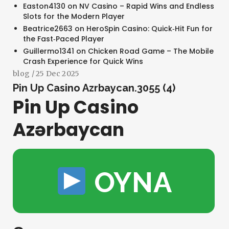
Easton4130
on
NV Casino – Rapid Wins and Endless
Slots for the Modern Player
Beatrice2663
on
HeroSpin Casino: Quick‑Hit Fun for
the Fast‑Paced Player
Guillermo1341
on
Chicken Road Game – The Mobile
Crash Experience for Quick Wins
blog
/ 25 Dec 2025
Pin Up Casino Azrbaycan.3055 (4)
Pin Up Casino
Azərbaycan
OYNA