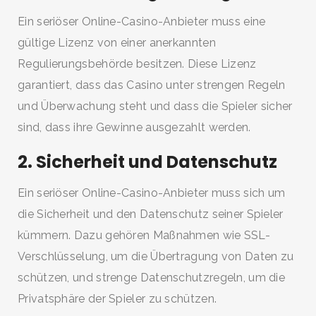
Ein seriöser Online-Casino-Anbieter muss eine
gültige Lizenz von einer anerkannten
Regulierungsbehörde besitzen. Diese Lizenz
garantiert, dass das Casino unter strengen Regeln
und Überwachung steht und dass die Spieler sicher
sind, dass ihre Gewinne ausgezahlt werden.
2. Sicherheit und Datenschutz
Ein seriöser Online-Casino-Anbieter muss sich um
die Sicherheit und den Datenschutz seiner Spieler
kümmern. Dazu gehören Maßnahmen wie SSL-
Verschlüsselung, um die Übertragung von Daten zu
schützen, und strenge Datenschutzregeln, um die
Privatsphäre der Spieler zu schützen.