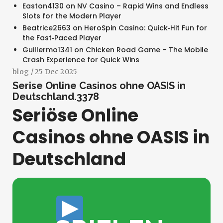
Easton4130
on
NV Casino – Rapid Wins and Endless
Slots for the Modern Player
Beatrice2663
on
HeroSpin Casino: Quick‑Hit Fun for
the Fast‑Paced Player
Guillermo1341
on
Chicken Road Game – The Mobile
Crash Experience for Quick Wins
blog
/ 25 Dec 2025
Serise Online Casinos ohne OASIS in
Deutschland.3378
Seriöse Online
Casinos ohne OASIS in
Deutschland