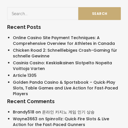
Recent Posts
Online Casino Site Payment Techniques: A
Comprehensive Overview for Athletes in Canada
Chicken Road 2: Schnelllebiges Crash-Gaming für
schnelle Gewinne
Casinia Casino: Keskiaikainen Slotpelto Nopeita
Voittoja Varten
Article 1305
Golden Panda Casino & Sportsbook – Quick‑Play
Slots, Table Games and Live Action for Fast‑Paced
Players
Recent Comments
Brandy518
on
온라인 카지노 게임 인기 상승
Wayne3663
on
Spinrollz: Quick‑Fire Slots & Live
Action for the Fast‑Paced Gunners