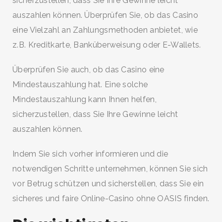
sicherzustellen, dass Sie Ihre Gewinne leicht
auszahlen können. Überprüfen Sie, ob das Casino
eine Vielzahl an Zahlungsmethoden anbietet, wie
z.B. Kreditkarte, Banküberweisung oder E-Wallets.
Überprüfen Sie auch, ob das Casino eine
Mindestauszahlung hat. Eine solche
Mindestauszahlung kann Ihnen helfen,
sicherzustellen, dass Sie Ihre Gewinne leicht
auszahlen können.
Indem Sie sich vorher informieren und die
notwendigen Schritte unternehmen, können Sie sich
vor Betrug schützen und sicherstellen, dass Sie ein
sicheres und faire Online-Casino ohne OASIS finden.