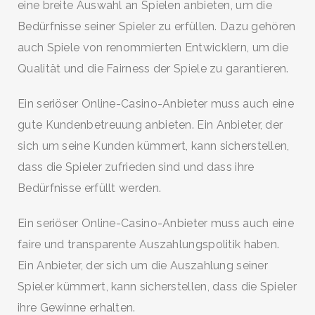
eine breite Auswahl an Spielen anbieten, um die
Bedürfnisse seiner Spieler zu erfüllen. Dazu gehören
auch Spiele von renommierten Entwicklern, um die
Qualität und die Fairness der Spiele zu garantieren.
Ein seriöser Online-Casino-Anbieter muss auch eine
gute Kundenbetreuung anbieten. Ein Anbieter, der
sich um seine Kunden kümmert, kann sicherstellen,
dass die Spieler zufrieden sind und dass ihre
Bedürfnisse erfüllt werden.
Ein seriöser Online-Casino-Anbieter muss auch eine
faire und transparente Auszahlungspolitik haben.
Ein Anbieter, der sich um die Auszahlung seiner
Spieler kümmert, kann sicherstellen, dass die Spieler
ihre Gewinne erhalten.