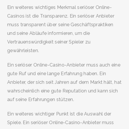
Ein weiteres wichtiges Merkmal seriöser Online-
Casinos ist die Transparenz. Ein seriöser Anbieter
muss transparent über seine Geschäftspraktiken
und seine Abläufe informieren, um die
Vertrauenswürdigkeit seiner Spieler zu
gewährleisten.
Ein seriöser Online-Casino-Anbieter muss auch eine
gute Ruf und eine lange Erfahrung haben. Ein
Anbieter, der sich seit Jahren auf dem Markt hält, hat
wahrscheinlich eine gute Reputation und kann sich
auf seine Erfahrungen stützen.
Ein weiteres wichtiger Punkt ist die Auswahl der
Spiele. Ein seriöser Online-Casino-Anbieter muss