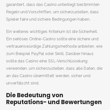
garantiert, dass das Casino unterliegt bestimmten
Regeln und Vorschriften, um sicherzustellen, dass
Spieler faire und sichere Bedingungen haben.
Ein weiteres wichtiges Kriterium ist die Sicherheit.
Ein seriöses Online-Casino sollte eine sichere und
vertrauenswürdige Zahlungsmethode anbieten, wie
zum Beispiel PayPal oder Skrill. Darüber hinaus
sollte das Casino eine SSL-Verschlüsselung
verwenden, um sicherzustellen, dass alle Daten, die
an das Casino übermittelt werden, sicher und
unverfälscht sind.
Die Bedeutung von
Reputations- und Bewertungen