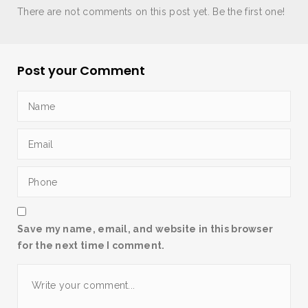
There are not comments on this post yet. Be the first one!
Post your Comment
Save my name, email, and website in this browser
for the next time I comment.