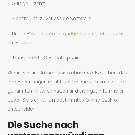
– Gültige Lizenz
– Sichere und zuverlässige Software
– Breite Palette
gaming gadgets casino ohne oasis
an Spielen
– Transparente Geschäftspraxis
Wenn Sie ein Online Casino ohne OASIS suchen, das
Ihre Erwartungen erfüllt, sollten Sie sich an die oben
genannten Kriterien halten und sich gut informieren,
bevor Sie sich für ein bestimmtes Online Casino
entscheiden.
Die Suche nach