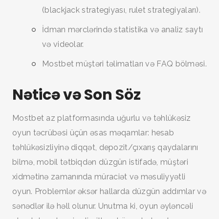
(blackjack strategiyası, rulet strategiyaları).
İdman mərclərində statistika və analiz saytı
və videolar.
Mostbet müştəri təlimatları və FAQ bölməsi.
Nəticə və Son Söz
Mostbet az platformasında uğurlu və təhlükəsiz
oyun təcrübəsi üçün əsas məqamlar: hesab
təhlükəsizliyinə diqqət, depozit/çıxarış qaydalarını
bilmə, mobil tətbiqdən düzgün istifadə, müştəri
xidmətinə zamanında müraciət və məsuliyyətli
oyun. Problemlər əksər hallarda düzgün addımlar və
sənədlər ilə həll olunur. Unutma ki, oyun əyləncəli