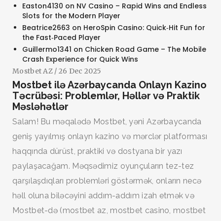
Easton4130
on
NV Casino – Rapid Wins and Endless
Slots for the Modern Player
Beatrice2663
on
HeroSpin Casino: Quick‑Hit Fun for
the Fast‑Paced Player
Guillermo1341
on
Chicken Road Game – The Mobile
Crash Experience for Quick Wins
Mostbet AZ
/ 26 Dec 2025
Mostbet ilə Azərbaycanda Onlayn Kazino
Təcrübəsi: Problemlər, Həllər və Praktik
Məsləhətlər
Salam! Bu məqalədə Mostbet, yəni Azərbaycanda
geniş yayılmış onlayn kazino və mərclər platforması
haqqında dürüst, praktiki və dostyana bir yazı
paylaşacağam. Məqsədimiz oyunçuların tez-tez
qarşılaşdıqları problemləri göstərmək, onların necə
həll oluna biləcəyini addım-addım izah etmək və
Mostbet-də (mostbet az, mostbet casino, mostbet