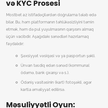
və KYC Prosesi
Mostbet az istifadəçilərdən doğrulama tələb edə
bilər. Bu, həm platformanın təhlükəsizliyini təmin
etmək, həm də pul yuyulmasının qarşısını almaq
üçün vacibdir. Aşağıdakı sənədləri hazırlamaq
faydalıdır:
Şəxsiyyət vəsiqəsi və ya pasportun şəkli.
Ünvan təsdiq edən sənəd (kommunal
ödəmə, bank çıxarışı və s.).
Ödəniş vasitəsinin (kart) fotoşəkli, əgər
kartla əməliyyat edilirsə.
Məsuliyyətli Oyun: