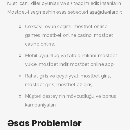
rulet, canlı diler oyunları və s.) təqdim edir. İnsanların
Mostbet-i seçməsinin əsas səbəbləri aşağıdakılardır:
Çoxsaylı oyun seçimi: mostbet online
games, mostbet online casino, mostbet
casino online.
Mobil uyğunluq və tətbiq imkanı: mostbet
yukle, mostbet indir, mostbet online app.
Rahat giriş və qeydiyyat: mostbet giriş,
mostbet giris, mostbet az giriş.
Müştəri dəstəyinin mövcudluğu və bonus
kampaniyaları.
Əsas Problemlər