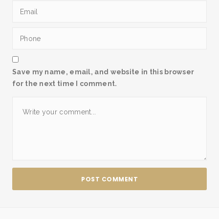
Save my name, email, and website in this browser
for the next time I comment.