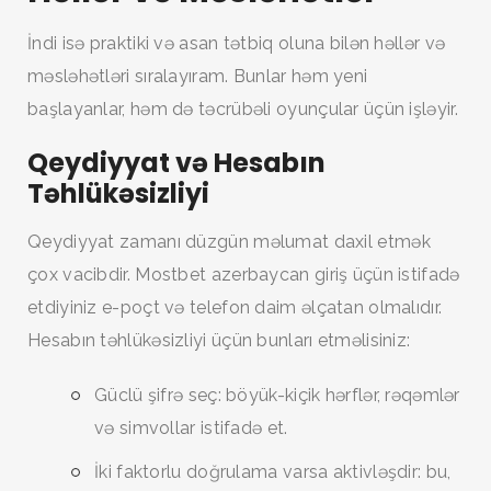
İndi isə praktiki və asan tətbiq oluna bilən həllər və
məsləhətləri sıralayıram. Bunlar həm yeni
başlayanlar, həm də təcrübəli oyunçular üçün işləyir.
Qeydiyyat və Hesabın
Təhlükəsizliyi
Qeydiyyat zamanı düzgün məlumat daxil etmək
çox vacibdir. Mostbet azerbaycan giriş üçün istifadə
etdiyiniz e-poçt və telefon daim əlçatan olmalıdır.
Hesabın təhlükəsizliyi üçün bunları etməlisiniz:
Güclü şifrə seç: böyük-kiçik hərflər, rəqəmlər
və simvollar istifadə et.
İki faktorlu doğrulama varsa aktivləşdir: bu,