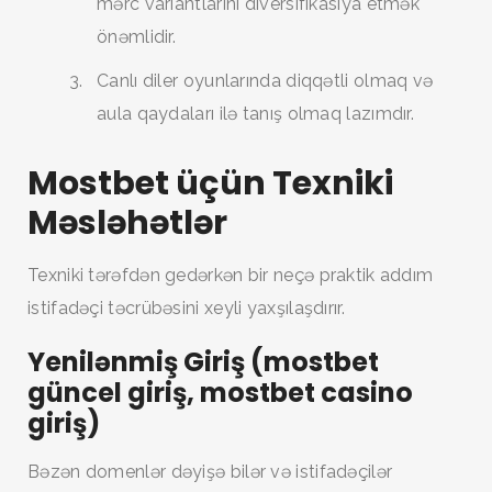
mərc variantlarını diversifikasiya etmək
önəmlidir.
Canlı diler oyunlarında diqqətli olmaq və
aula qaydaları ilə tanış olmaq lazımdır.
Mostbet üçün Texniki
Məsləhətlər
Texniki tərəfdən gedərkən bir neçə praktik addım
istifadəçi təcrübəsini xeyli yaxşılaşdırır.
Yenilənmiş Giriş (mostbet
güncel giriş, mostbet casino
giriş)
Bəzən domenlər dəyişə bilər və istifadəçilər