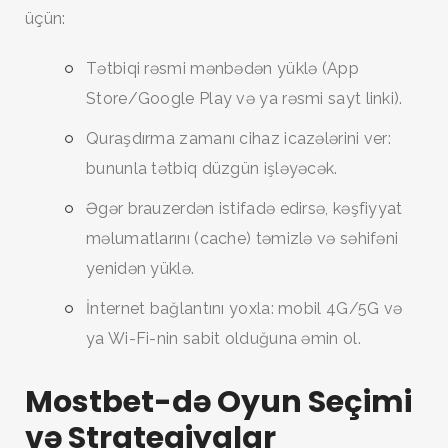
üçün:
Tətbiqi rəsmi mənbədən yüklə (App
Store/Google Play və ya rəsmi sayt linki).
Quraşdırma zamanı cihaz icazələrini ver:
bununla tətbiq düzgün işləyəcək.
Əgər brauzerdən istifadə edirsə, kəşfiyyat
məlumatlarını (cache) təmizlə və səhifəni
yenidən yüklə.
İnternet bağlantını yoxla: mobil 4G/5G və
ya Wi-Fi-nin sabit olduğuna əmin ol.
Mostbet-də Oyun Seçimi
və Strategiyalar