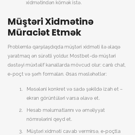
xidmətindən kömək istə.
Müştəri Xidmətinə
Müraciət Etmək
Problemlə qarşılaşdıqda müştəri xidməti ilə əlaqə
yaratmaq ən sürətli yoldur. Mostbet-də müştəri
dəstəyi müxtəlif kanallarda mövcud olur: canlı chat,
e-poçt və şərh formaları. Əsas məsləhətlər:
Məsələni konkret və sadə şəkildə izah et –
ekran görüntüləri varsa əlavə et.
Hesab məlumatlarını və əməliyyat
nömrələrini qeyd et.
Müştəri xidməti cavab vermirsə, e-poçtla