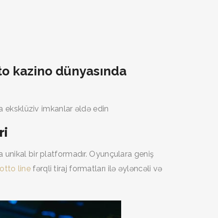
loto kazino dünyasında
da eksklüziv imkanlar əldə edin
ri
 unikal bir platformadır. Oyunçulara geniş
lotto line
fərqli tiraj formatları ilə əyləncəli və