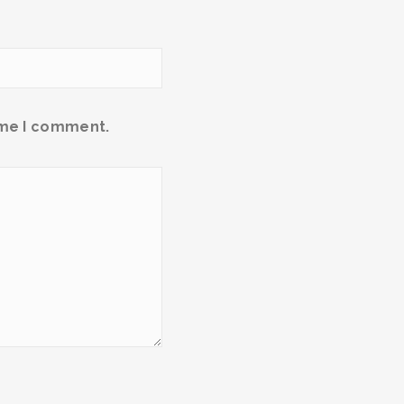
ime I comment.