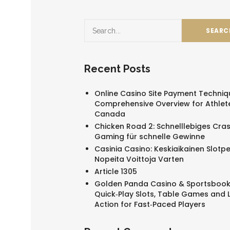
Recent Posts
Online Casino Site Payment Techniq
Comprehensive Overview for Athlete
Canada
Chicken Road 2: Schnelllebiges Cra
Gaming für schnelle Gewinne
Casinia Casino: Keskiaikainen Slotpe
Nopeita Voittoja Varten
Article 1305
Golden Panda Casino & Sportsbook
Quick‑Play Slots, Table Games and L
Action for Fast‑Paced Players