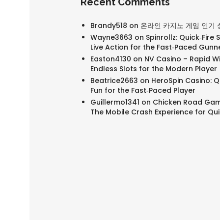
Recent Comments
Brandy518
on
온라인 카지노 게임 인기 
Wayne3663
on
Spinrollz: Quick‑Fire 
Live Action for the Fast‑Paced Gunn
Easton4130
on
NV Casino – Rapid W
Endless Slots for the Modern Player
Beatrice2663
on
HeroSpin Casino: Qu
Fun for the Fast‑Paced Player
Guillermo1341
on
Chicken Road Gam
The Mobile Crash Experience for Qu