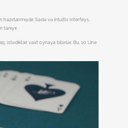
n hazırlanmışdır. Sadə və intuitiv interfeys,
 tanıyır.
q, istədikləri vaxt oynaya bilərlər. Bu, 10 Line