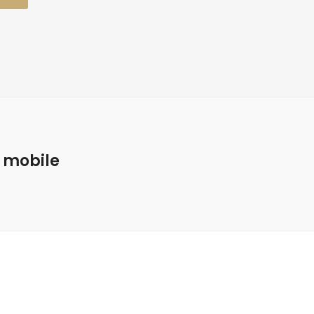
f mobile