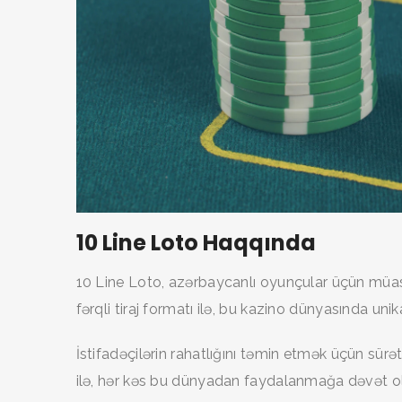
10 Line Loto Haqqında
10 Line Loto, azərbaycanlı oyunçular üçün müasir 
fərqli tiraj formatı ilə, bu kazino dünyasında uni
İstifadəçilərin rahatlığını təmin etmək üçün sürə
ilə, hər kəs bu dünyadan faydalanmağa dəvət ol