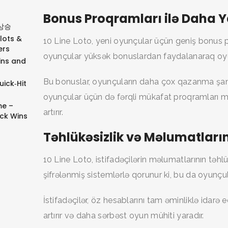
Bonus Proqramları ilə Daha Y
상승
Slots &
10 Line Loto, yeni oyunçular üçün geniş bonus 
ers
oyunçular yüksək bonuslardan faydalanaraq oyun 
ins and
Bu bonuslar, oyunçuların daha çox qazanma şans
ick‑Hit
oyunçular üçün də fərqli mükafat proqramları m
e –
artırır.
ick Wins
Təhlükəsizlik və Məlumatlar
10 Line Loto, istifadəçilərin məlumatlarının təhl
şifrələnmiş sistemlərlə qorunur ki, bu da oyunçula
İstifadəçilər, öz hesablarını tam əminliklə idarə e
artırır və daha sərbəst oyun mühiti yaradır.