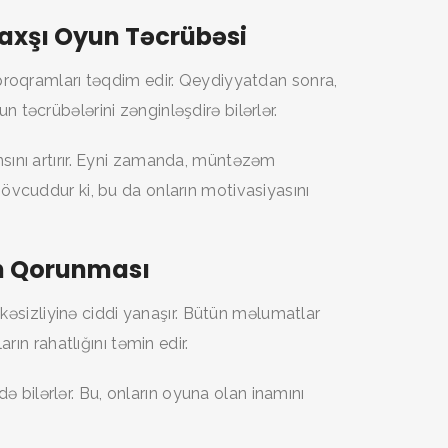
axşı Oyun Təcrübəsi
proqramları təqdim edir. Qeydiyyatdan sonra,
təcrübələrini zənginləşdirə bilərlər.
ını artırır. Eyni zamanda, müntəzəm
övcuddur ki, bu da onların motivasiyasını
ın Qorunması
ükəsizliyinə ciddi yanaşır. Bütün məlumatlar
rın rahatlığını təmin edir.
də bilərlər. Bu, onların oyuna olan inamını