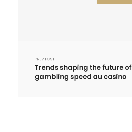
PREV POST
Trends shaping the future o
gambling speed au casino