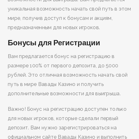
уникальная возможность начать свой путь в этом
мире, получив доступ к бонусам и акциям,
предназначенным для новых игроков.
Бонусы для Регистрации
Вам предлагается бонус на регистрацию в
размере 100% от первого депозита, до 5000
рублей. Это отличная возможность начать свой
путь в мире Вавады Казино и получить
дополнительные возможности для выигрыша.
Важно! Бонус на регистрацию доступен только
для новых игроков, которые сделали первый
депозит. Вам нужно зарегистрироваться на
официальном сайте Вавады Казино и выполнить