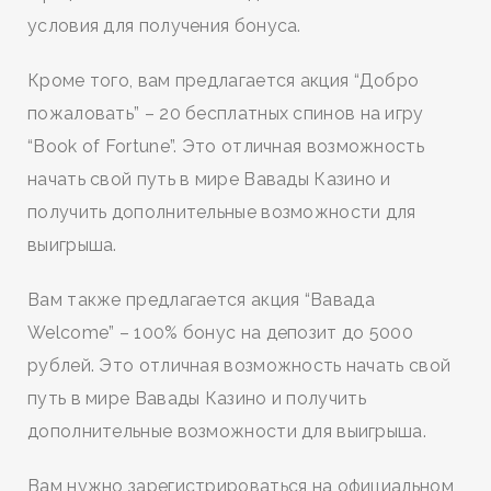
условия для получения бонуса.
Кроме того, вам предлагается акция “Добро
пожаловать” – 20 бесплатных спинов на игру
“Book of Fortune”. Это отличная возможность
начать свой путь в мире Вавады Казино и
получить дополнительные возможности для
выигрыша.
Вам также предлагается акция “Вавада
Welcome” – 100% бонус на депозит до 5000
рублей. Это отличная возможность начать свой
путь в мире Вавады Казино и получить
дополнительные возможности для выигрыша.
Вам нужно зарегистрироваться на официальном