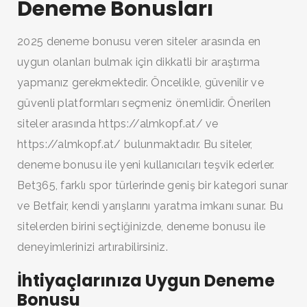
Deneme Bonusları
2025 deneme bonusu veren siteler arasında en
uygun olanları bulmak için dikkatli bir araştırma
yapmanız gerekmektedir. Öncelikle, güvenilir ve
güvenli platformları seçmeniz önemlidir. Önerilen
siteler arasında https://almkopf.at/ ve
https://almkopf.at/ bulunmaktadır. Bu siteler,
deneme bonusu ile yeni kullanıcıları teşvik ederler.
SEARCH AND PRESS ENTER
Bet365, farklı spor türlerinde geniş bir kategori sunar
ve Betfair, kendi yarışlarını yaratma imkanı sunar. Bu
sitelerden birini seçtiğinizde, deneme bonusu ile
deneyimlerinizi artırabilirsiniz.
İhtiyaçlarınıza Uygun Deneme
Bonusu