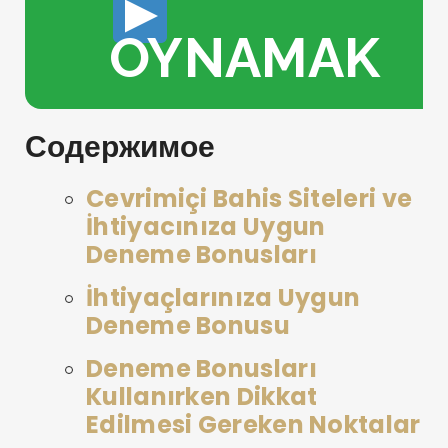
OYNAMAK
Содержимое
Cevrimiçi Bahis Siteleri ve
İhtiyacınıza Uygun
Deneme Bonusları
İhtiyaçlarınıza Uygun
Deneme Bonusu
Deneme Bonusları
Kullanırken Dikkat
Edilmesi Gereken Noktalar