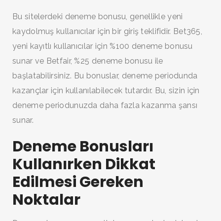
Bu sitelerdeki deneme bonusu, genellikle yeni
kaydolmuş kullanıcılar için bir giriş teklifidir. Bet365,
yeni kayıtlı kullanıcılar için %100 deneme bonusu
sunar ve Betfair, %25 deneme bonusu ile
başlatabilirsiniz. Bu bonuslar, deneme periodunda
kazançlar için kullanılabilecek tutardır. Bu, sizin için
deneme periodunuzda daha fazla kazanma şansı
sunar.
Deneme Bonusları
Kullanırken Dikkat
Edilmesi Gereken
Noktalar