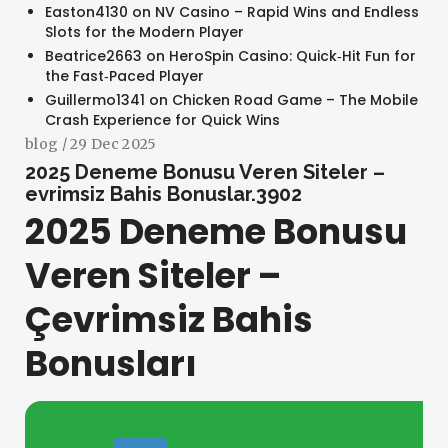
Easton4130
on
NV Casino – Rapid Wins and Endless
Slots for the Modern Player
Beatrice2663
on
HeroSpin Casino: Quick‑Hit Fun for
the Fast‑Paced Player
Guillermo1341
on
Chicken Road Game – The Mobile
Crash Experience for Quick Wins
blog
/ 29 Dec 2025
2025 Deneme Bonusu Veren Siteler –
evrimsiz Bahis Bonuslar.3902
2025 Deneme Bonusu
Veren Siteler –
Çevrimsiz Bahis
Bonusları