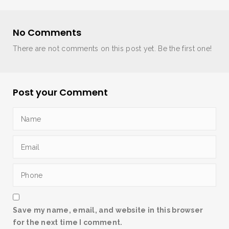
No Comments
There are not comments on this post yet. Be the first one!
Post your Comment
Save my name, email, and website in this browser
for the next time I comment.