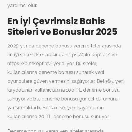
yardımcı olur.
En İyi Çevrimsiz Bahis
Siteleri ve Bonuslar 2025
2025 yılında deneme bonusu veren siteler arasında
en iyi seçenekler arasında https://almkopf.at/ ve
https://almkopf.at/ yer alıyor. Bu siteler,
kullanıcılarına deneme bonusu sunarak yeni
oyunculara güven vermesini sağlıyorlar. Bet365, yeni
kaydolunan kullanıcılarına 100 TL deneme bonusu
sunuyor ve bu, deneme bonusu güncel durumunu
yansıtmaktadır. Betfair ise, yeni kaydolunan
kullanıcılarına 20 TL deneme bonusu sunuyor.
Deneme bonusu veren yeni siteler arasında