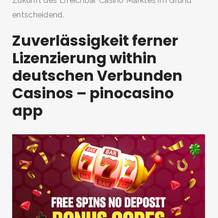
Zukunft des Erreichbar Casino Marktes im Grund
entscheidend.
Zuverlässigkeit ferner
Lizenzierung within
deutschen Verbunden
Casinos – pinocasino
app