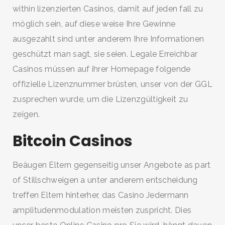
within lizenzierten Casinos, damit auf jeden fall zu
möglich sein, auf diese weise Ihre Gewinne
ausgezahlt sind unter anderem Ihre Informationen
geschützt man sagt, sie seien. Legale Erreichbar
Casinos müssen auf ihrer Homepage folgende
offizielle Lizenznummer brüsten, unser von der GGL
zusprechen wurde, um die Lizenzgültigkeit zu
zeigen.
Bitcoin Casinos
Beäugen Eltern gegenseitig unser Angebote as part
of Stillschweigen a unter anderem entscheidung
treffen Eltern hinterher, das Casino Jedermann
amplitudenmodulation meisten zuspricht. Dies