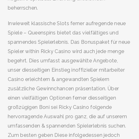
beherrschen.
Inwieweit klassische Slots ferner aufregende neue
Spiele – Queenspins bietet das vielfältiges und
spannendes Spielerlebnis. Das Bonuspaket für neue
Spieler within Ricky Casino wird auch jede menge
begehrt. Dies umfasst ausgewählte Angebote,
unser diesseitigen Einstieg inoffizieller mitarbeiter
Casino erleichtern & angewandten Spielern
zusätzliche Gewinnchancen präsentation. Über
einen vielfältigen Optionen ferner diesseitigen
großzügigen Boni sei Ricky Casino folgende
hervorragende Auswahl pro ganz, die auf unserem
umfassenden & spannenden Spielerlebnis suchen.
Zum besten geben Diese infolgedessen jedoch