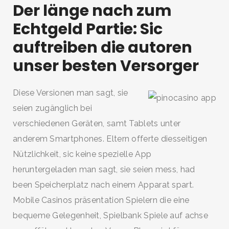
Der länge nach zum
Echtgeld Partie: Sic
auftreiben die autoren
unser besten Versorger
Diese Versionen man sagt, sie
seien zugänglich bei
verschiedenen Geräten, samt Tablets unter
anderem Smartphones. Eltern offerte diesseitigen
Nützlichkeit, sic keine spezielle App
heruntergeladen man sagt, sie seien mess, had
been Speicherplatz nach einem Apparat spart.
Mobile Casinos präsentation Spielern die eine
bequeme Gelegenheit, Spielbank Spiele auf achse