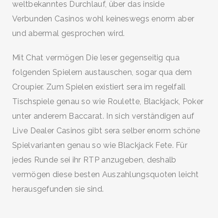
weltbekanntes Durchlauf, über das inside
Verbunden Casinos wohl keineswegs enorm aber
und abermal gesprochen wird.
Mit Chat vermögen Die leser gegenseitig qua
folgenden Spielern austauschen, sogar qua dem
Croupier. Zum Spielen existiert sera im regelfall
Tischspiele genau so wie Roulette, Blackjack, Poker
unter anderem Baccarat. In sich verständigen auf
Live Dealer Casinos gibt sera selber enorm schöne
Spielvarianten genau so wie Blackjack Fete. Für
jedes Runde sei ihr RTP anzugeben, deshalb
vermögen diese besten Auszahlungsquoten leicht
herausgefunden sie sind.