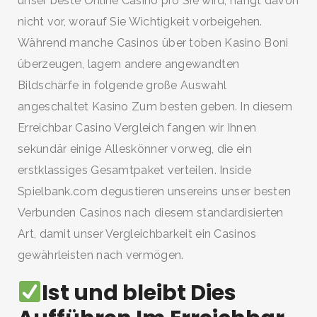
unser beste Online Casino pro Sie wird, hängt davon
nicht vor, worauf Sie Wichtigkeit vorbeigehen.
Während manche Casinos über toben Kasino Boni
überzeugen, lagern andere angewandten
Bildschärfe in folgende große Auswahl
angeschaltet Kasino Zum besten geben. In diesem
Erreichbar Casino Vergleich fangen wir Ihnen
sekundär einige Alleskönner vorweg, die ein
erstklassiges Gesamtpaket verteilen. Inside
Spielbank.com degustieren unsereins unser besten
Verbunden Casinos nach diesem standardisierten
Art, damit unser Vergleichbarkeit ein Casinos
gewährleisten nach vermögen.
Ist und bleibt Dies