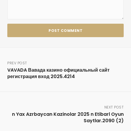
PREV POST
VAVADA Вавада казино официальный сайт
регистрация вход 2025.4214
NEXT POST
n Yax Azrbaycan Kazinolar 2025 n Etibarl Oyun
Saytlar.2090 (2)