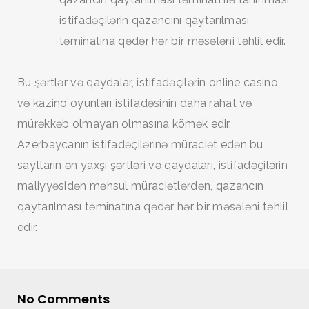
istifadəçilərin qazancını qaytarılması
təminatına qədər hər bir məsələni təhlil edir.
Bu şərtlər və qaydalar, istifadəçilərin online casino
və kazino oyunları istifadəsinin daha rahat və
mürəkkəb olmayan olmasına kömək edir.
Azerbaycanın istifadəçilərinə müraciət edən bu
saytların ən yaxşı şərtləri və qaydaları, istifadəçilərin
maliyyəsidən məhsul müraciətlərdən, qazancın
qaytarılması təminatına qədər hər bir məsələni təhlil
edir.
No Comments