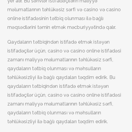
yer alır. Bu səhvlər istifadəçilərin maliyyə
məlumatlarının təhlükəsiz sərfi və casino və casino
online istifadəsinin tətbiq olunması ilə bağlı
məqsədlərini təmin etmək məcburiyyətində qalır.
Qaydaların tətbiqindən istifadə etmək istəyən
istifadəçilər üçün, casino və casino online istifadəsi
zamanı maliyyə məlumatlarının təhlükəsiz sərfi,
qaydaların tətbiq olunması və məhsulların
təhlükəsizliyi ilə bağlı qaydaları təqdim edirik. Bu
qaydaların tətbiqindən istifadə etmək istəyən
istifadəçilər üçün, casino və casino online istifadəsi
zamanı maliyyə məlumatlarının təhlükəsiz sərfi,
qaydaların tətbiq olunması və məhsulların
təhlükəsizliyi ilə bağlı qaydaları təqdim edirik.