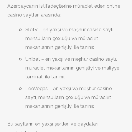
Azərbaycanın istifadəçilərinə müraciət edən online
casino saytları arasında:
SlotV – ən yaxşı və məşhur casino saytı,
məhsulların çoxluğu və müraciət
məkanlarının genişliyi ilə tanınır.
Unibet – ən yaxşı və məşhur casino saytı,
müraciət məkanlarının genişliyi və maliyyə
təminatı ilə tanınır.
LeoVegas – ən yaxşı və məşhur casino
saytı, məhsulların çoxluğu və müraciət
məkanlarının genişliyi ilə tanınır.
Bu saytların ən yaxşı şərtləri və qaydaları