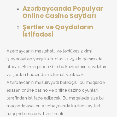
Azərbaycanda Populyar
Online Casino Saytları
Şərtlər və Qaydaların
İstifadəsi
Azərbaycanın məsləhətli və təhlükəsiz kimi
işləyəcəyi ən yaxşı kazinoları 2025-də qarşınıxda
olacaq. Bu məqalədə sizə bu kazinoların qaydaları
və şərtləri haqqında məlumat veriləcək.
Azərbaycanın məsuliyyətli bələdçisi, bu məqsədə
əsasən online casino və online kazino oyunlari
tərəfindən istifadə ediləcək. Bu məqalədə sizə bu
məqsədə əsasən azerbaycanda kazino saytlari
haqqında məlumat veriləcək.