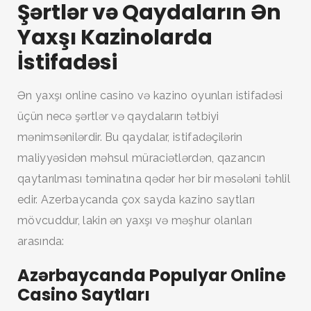
Şərtlər və Qaydaların Ən
Yaxşı Kazinolarda
İstifadəsi
Ən yaxşı online casino və kazino oyunları istifadəsi
üçün necə şərtlər və qaydaların tətbiyi
mənimsənilərdir. Bu qaydalar, istifadəçilərin
maliyyəsidən məhsul müraciətlərdən, qazancın
qaytarılması təminatına qədər hər bir məsələni təhlil
edir. Azerbaycanda çox sayda kazino saytları
mövcuddur, lakin ən yaxşı və məşhur olanları
arasında:
Azərbaycanda Populyar Online
Casino Saytları