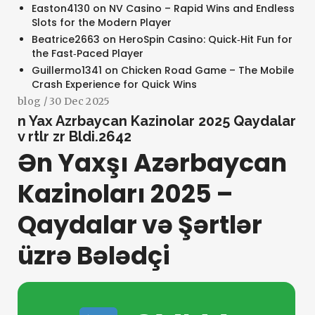
Easton4130
on
NV Casino – Rapid Wins and Endless
Slots for the Modern Player
Beatrice2663
on
HeroSpin Casino: Quick‑Hit Fun for
the Fast‑Paced Player
Guillermo1341
on
Chicken Road Game – The Mobile
Crash Experience for Quick Wins
blog
/ 30 Dec 2025
n Yax Azrbaycan Kazinolar 2025 Qaydalar
v rtlr zr Bldi.2642
Ən Yaxşı Azərbaycan
Kazinoları 2025 –
Qaydalar və Şərtlər
üzrə Bələdçi